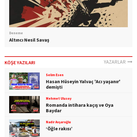
Deneme
Altıncı Nesil Savaş
YAZARLAR
KÖŞE YAZILARI
Selim Esen
Hasan Hüseyin Yalvaç 'Acı yaşanır'
demişti
Mehmet Ulusoy
Romanda intihara kaçış ve Oya
Baydar
Nadir Avşaroğlu
‘Öğle rakısı’