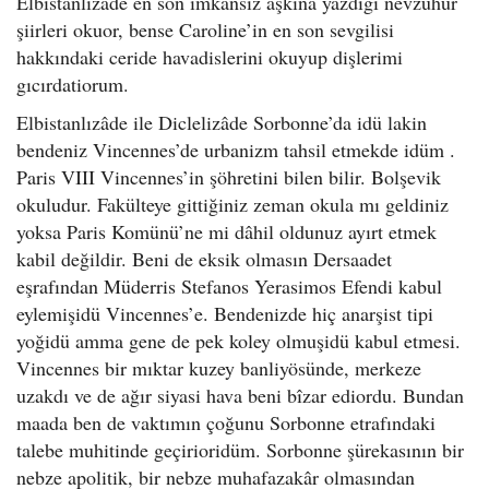
Elbistanlızâde en son imkânsız aşkına yazdığı nevzuhur
şiirleri okuor, bense Caroline’in en son sevgilisi
hakkındaki ceride havadislerini okuyup dişlerimi
gıcırdatiorum.
Elbistanlızâde ile Diclelizâde Sorbonne’da idü lakin
bendeniz Vincennes’de urbanizm tahsil etmekde idüm .
Paris VIII Vincennes’in şöhretini bilen bilir. Bolşevik
okuludur. Fakülteye gittiğiniz zeman okula mı geldiniz
yoksa Paris Komünü’ne mi dâhil oldunuz ayırt etmek
kabil değildir. Beni de eksik olmasın Dersaadet
eşrafından Müderris Stefanos Yerasimos Efendi kabul
eylemişidü Vincennes’e. Bendenizde hiç anarşist tipi
yoğidü amma gene de pek koley olmuşidü kabul etmesi.
Vincennes bir mıktar kuzey banliyösünde, merkeze
uzakdı ve de ağır siyasi hava beni bîzar ediordu. Bundan
maada ben de vaktımın çoğunu Sorbonne etrafındaki
talebe muhitinde geçirioridüm. Sorbonne şürekasının bir
nebze apolitik, bir nebze muhafazakâr olmasından