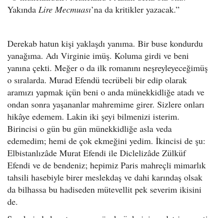
Yakında
Lire Mecmuası
’na da kritikler yazacak.”
Derekab hatun kişi yaklaşdı yanıma. Bir buse kondurdu
yanağıma. Adı Virginie imüş. Koluma girdi ve beni
yanına çekti. Meğer o da ilk romanını neşreyleyeceğimüş
o sıralarda. Murad Efendü tecrübeli bir edip olarak
aramızı yapmak içün beni o anda münekkidliğe atadı ve
ondan sonra yaşananlar mahremime girer. Sizlere onları
hikâye edemem. Lakin iki şeyi bilmenizi isterim.
Birincisi o gün bu gün münekkidliğe asla veda
edemedim; hemi de çok ekmeğini yedim. İkincisi de şu:
Elbistanlızâde Murat Efendi ile Diclelizâde Zülküf
Efendi ve de bendeniz; hepimiz Paris mahreçli mimarlık
tahsili hasebiyle birer meslekdaş ve dahi karındaş olsak
da bilhassa bu hadiseden mütevellit pek severim ikisini
de.