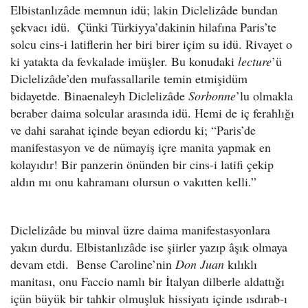
Elbistanlızâde memnun idü; lakin Diclelizâde bundan
şekvacı idü. Çünki Türkiyya’dakinin hilafına Paris’te
solcu cins-i latiflerin her biri birer içim su idü. Rivayet o
ki yatakta da fevkalade imüşler. Bu konudaki
lecture
’ü
Diclelizâde’den mufassallarile temin etmişidüm
bidayetde. Binaenaleyh Diclelizâde
Sorbonne
’lu olmakla
beraber daima solcular arasında idü. Hemi de iç ferahlığı
ve dahi sarahat içinde beyan ediordu ki; “Paris’de
manifestasyon ve de nümayiş içre manita yapmak en
kolayıdır! Bir panzerin önünden bir cins-i latifi çekip
aldın mı onu kahramanı olursun o vakıtten kelli.”
Diclelizâde bu minval üzre daima manifestasyonlara
yakın durdu. Elbistanlızâde ise şiirler yazıp âşık olmaya
devam etdi. Bense Caroline’nin
Don Juan
kılıklı
manitası, onu Faccio namlı bir İtalyan dilberle aldattığı
içün büyük bir tahkir olmuşluk hissiyatı içinde ısdırab-ı