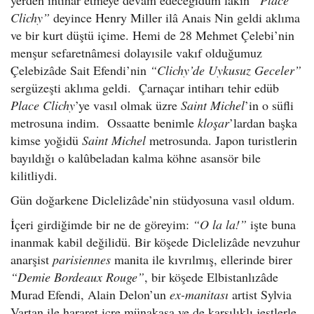
yerden intihar etmeye devam edeceğidüm lakin
“Place
Clichy”
deyince Henry Miller ilâ Anais Nin geldi aklıma
ve bir kurt düştü içime. Hemi de 28 Mehmet Çelebi’nin
menşur sefaretnâmesi dolayısile vakıf olduğumuz
Çelebizâde Sait Efendi’nin
“Clichy’de Uykusuz Geceler”
sergüzeşti aklıma geldi. Çarnaçar intiharı tehir edüb
Place Clichy
’ye vasıl olmak üzre
Saint Michel
’in o süfli
metrosuna indim. Ossaatte benimle
kloşar
’lardan başka
kimse yoğidü
Saint Michel
metrosunda. Japon turistlerin
bayıldığı o kalûbeladan kalma köhne asansör bile
kilitliydi.
Gün doğarkene Diclelizâde’nin stüdyosuna vasıl oldum.
İçeri girdiğimde bir ne de göreyim:
“O la la!”
işte buna
inanmak kabil değilidü. Bir köşede Diclelizâde nevzuhur
anarşist
parisiennes
manita ile kıvrılmış, ellerinde birer
“Demie Bordeaux Rouge”
, bir köşede Elbistanlızâde
Murad Efendi, Alain Delon’un
ex-manitası
artist Sylvia
Vartan ile hararet içre münakaşa ve de karşılıklı jestlerle