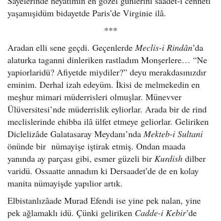
Sayelerinde heyatımın en gözel günlerini saadet-i cenneti
yaşamışidüm bidayetde Paris’de Virginie ilâ.
***
Aradan elli sene geçdi. Geçenlerde
Meclis-i Rindân
’da
alaturka taganni dinleriken rastladım Monşerlere… “Ne
yapiorlaridü? Afiyetde miydiler?” deyu merakdasınızdır
eminim. Derhal izah edeyüm. İkisi de melmekedin en
meşhur mimari müderrisleri olmuşlar. Münevver
Ülüversitesi’nde müderrislik eyliorlar. Arada bir de rind
meclislerinde ehibba ilâ ülfet etmeye geliorlar. Geliriken
Diclelizâde Galatasaray Meydanı’nda
Mekteb-i Sultani
önünde bir nümayişe iştirak etmiş. Ondan maada
yanında ay parçası gibi, esmer güzeli bir
Kurdish
dilber
varidü. Ossaatte annadım ki Dersaadet’de de en kolay
manita nümayişde yapılior artık.
Elbistanlızâade Murad Efendi ise yine pek nalan, yine
pek ağlamaklı idü. Çünki geliriken
Cadde-i Kebir
’de