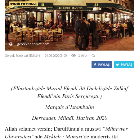
o
n
gercekedebiyat.com
1935
Gerçek Edebiyat (Editör)
24.06.2020 08:00
(Elbistanlızâde Murad Efendi ilâ Diclelizâde Zülküf
Efendi’nin Paris Sergüzeşti.)
Marquis d’Istambulin
Dersaadet, Miladî, Haziran 2020
Allah selamet versin; Darülfünun’a musavi
“Münevver
Ülüversitesi”
nde
Mekteb-i Mimari
’de müderris iki