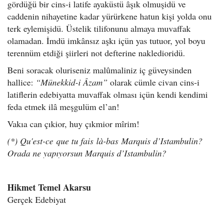
gördüğü bir cins-i latife ayaküstü âşık olmuşidü ve
caddenin nihayetine kadar yürürkene hatun kişi yolda onu
terk eylemişidü. Üstelik tilifonunu almaya muvaffak
olamadan. İmdü imkânsız aşkı içün yas tutuor, yol boyu
terennüm etdiği şiirleri not defterine nakledioridü.
Beni soracak oluriseniz malûmaliniz iç güveysinden
hallice:
“Münekkid-i Âzam”
olarak cümle civan cins-i
latiflerin edebiyatta muvaffak olması içün kendi kendimi
feda etmek ilâ meşgulüm el’an!
Vakıa can çıkior, huy çıkmior
mîrim!
(*)
Qu
'est-ce que tu fais là-bas Marquis d’Istambulin?
Orada ne yapıyorsun Marquis d’Istambulin?
Hikmet Temel Akarsu
Gerçek Edebiyat