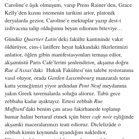
Caroline’e âşık olmuşum, varıp Prens Rainer’den, Grace
Kelly’den kızını istemenin tarikini arior, platonik
deryalarda gezior, Caroline’e mektuplar yazıp dest-i
izdivacına talip olduğumu beyan ediorum biteviye…
Gündüz
Quartier Latin
’deki fakülte kantininde vakıt
öldürüyor, cins-i latiflere heyat hakkındaki fikirlerimizi
anlatior, öğlen gibin manifestasyonları temaşa edior,
akşamüstü Paris Cafe’lerini şenlendirior, akşama doğru
Rue d’Assas
’daki Hukuk Fakültesi’nin talebe restoranına
vasıl oluyor, orada
Garden Luxembourg
manzaralı teras
katta yemeğimizi yiyor ardından
Pont Neuf
meydanına
yakın Greek tavernalarda soluğu alioruz. Tabii gece
zebbaha kadar ayaktayız. Ertesi zebbah
Rue
Mufftard
’daki benim çatı arası fakirhanede toplanıp
humar halini bertaraf etmek içün birer
cafe noir
eşliğinde
akşamki maceralarımızı teati edioruz. Diclelizâde o
zebbah kimin koynunda uyandığını nakledior,