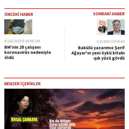
SONRAKİ HABER
ÖNCEKİ HABER
6/24/2020 8:30:00 AM
6/23/2020 12:00:00 AM
BM'nin 28 çalışanı
Bakülü yazarımız Şerif
koronavirüs nedeniyle
Ağayar'ın yeni öykü kitabı
öldü
ışık yüzü gördü
BENZER İÇERİKLER