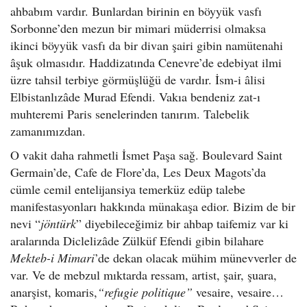
ahbabım vardır. Bunlardan birinin en böyyük vasfı
Sorbonne’den mezun bir mimari müderrisi olmaksa
ikinci böyyük vasfı da bir divan şairi gibin namütenahi
âşuk olmasıdır. Haddizatında Cenevre’de edebiyat ilmi
üzre tahsil terbiye görmüşlüğü de vardır. İsm-i âlisi
Elbistanlızâde Murad Efendi. Vakıa bendeniz zat-ı
muhteremi Paris senelerinden tanırım. Talebelik
zamanımızdan.
O vakit daha rahmetli İsmet Paşa sağ. Boulevard Saint
Germain’de, Cafe de Flore’da, Les Deux Magots’da
cümle cemil entelijansiya temerküz edüp talebe
manifestasyonları hakkında münakaşa edior. Bizim de bir
nevi “
jöntürk
” diyebileceğimiz bir ahbap taifemiz var ki
aralarında Diclelizâde Zülküf Efendi gibin bilahare
Mekteb-i Mimari
’de dekan olacak mühim münevverler de
var. Ve de mebzul mıktarda ressam, artist, şair, şuara,
anarşist, komaris,
“refugie politique”
vesaire, vesaire…