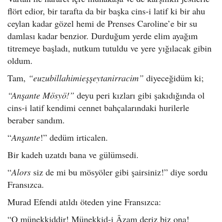
flört edior, bir tarafta da bir başka cins-i latif ki bir ahu
ceylan kadar gözel hemi de Prenses Caroline’e bir su
damlası kadar benzior. Durduğum yerde elim ayağım
titremeye başladı, nutkum tutuldu ve yere yığılacak gibin
oldum.
Tam,
“euzubillahimieşşeytanirracim”
diyeceğidüm ki;
“Anşante Mösyö!”
deyu peri kızları gibi şakıdığında ol
cins-i latif kendimi cennet bahçalarındaki hurilerle
beraber sandım.
“
Anşante
!” dedüm irticalen.
Bir kadeh uzatdı bana ve gülümsedi.
“
Alors
siz de mi bu mösyöler gibi şairsiniz!” diye sordu
Fransızca.
Murad Efendi atıldı öteden yine Fransızca:
“O münekkiddir! Münekkid-i Âzam deriz biz ona!