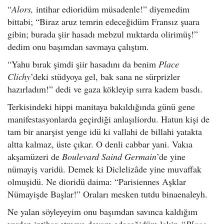
“
Alors,
intihar edioridüm müsadenle!” diyemedim
bittabi; “Biraz aruz temrin edeceğidüm Fransız şuara
gibin; burada şiir hasadı mebzul mıktarda olirimüş!”
dedim onu başımdan savmaya çalıştım.
“Yahu bırak şimdi şiir hasadını da benim
Place
Clichy
’deki stüdyoya gel, bak sana ne sürprizler
hazırladım!” dedi ve gaza kökleyip sırra kadem basdı.
Terkisindeki hippi manitaya bakıldığında günü gene
manifestasyonlarda geçirdiği anlaşıliordu. Hatun kişi de
tam bir anarşist yenge idü ki vallahi de billahi yatakta
altta kalmaz, üste çıkar. O denli cabbar yani. Vakıa
akşamüzeri de
Boulevard Saind Germain
’de yine
nümayiş varidü. Demek ki Diclelizâde yine muvaffak
olmuşidü. Ne dioridü daima: “Parisiennes Aşklar
Nümayişde Başlar!” Oraları mesken tutdu binaenaleyh.
Ne yalan söyleyeyim onu başımdan savınca kaldığım