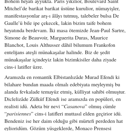
Bohem heyatı ayyukta. Paris yıkılior, Boulevard Saint
Mitchel’de barikat barikat üstüne kurulior, nümayişler,
manifestasyonlar arş-ı âlâyı tutmuş, talebeler bulsa De
Gaulle’ü bile ipe çekecek, lakin bizim taife bohem
heyatında berdevam. İki masa ötemizde Jean-Paul Sartre,
Simone de Beauvoir, Marguerita Duras, Maurice
Blanchot, Louis Althusser dâhil bilumum Frankofon
entelijans ateşli münakaşalar halinde. Biz de şedit
münakaşalar içindeyiz lakin bizimkisiler daha ziyade
cins-i latifler üzre.
Aramızda en romantik Elbistanlızâde Murad Efendi ki
bilahare bundan maada olmalı edebiyata meyleymiş bu
alanda fevkalade temayüz etmiş, külliyat sahibi olmuştur.
Diclelizâde Zülküf Efendi ise aramızda en popüleri, en
realisti idü. Adeta bir nevi “
Casanova
” olmuş cümle
“
parisiennes
” cins-i latifleri muttasıl elden geçirior idü.
Bendeniz ise her daim olduğu gibi mürtefi perdeden hat
eylioridüm. Gözüm yüsgeklerde, Monaco Prensesi