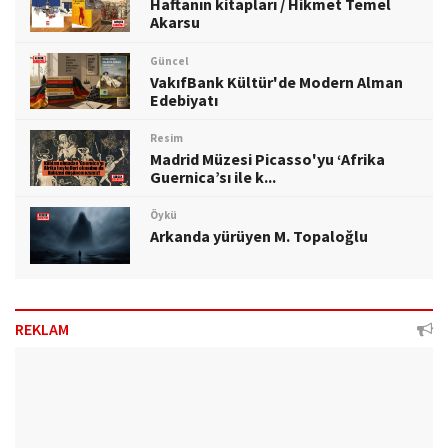
Haftanın kitapları / Hikmet Temel
Akarsu
Güncel
VakıfBank Kültür'de Modern Alman
Edebiyatı
Resim
Madrid Müzesi Picasso'yu ‘Afrika
Guernica’sı ile k...
Öykü
Arkanda yürüyen M. Topaloğlu
REKLAM