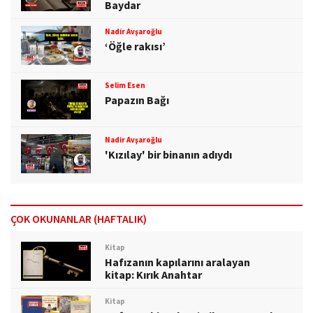
Baydar
Nadir Avşaroğlu
‘Öğle rakısı’
Selim Esen
Papazın Bağı
Nadir Avşaroğlu
'Kızılay' bir binanın adıydı
ÇOK OKUNANLAR (HAFTALIK)
Kitap
Hafızanın kapılarını aralayan
kitap: Kırık Anahtar
Kitap