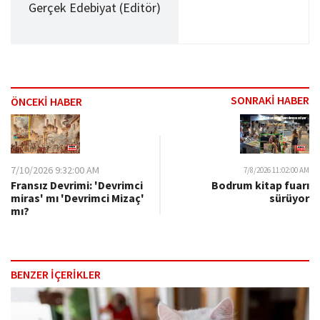
Gerçek Edebiyat (Editör)
SONRAKİ HABER
ÖNCEKİ HABER
7/10/2026 9:32:00 AM
7/8/2026 11:02:00 AM
Fransız Devrimi: 'Devrimci
Bodrum kitap fuarı
miras' mı 'Devrimci Mizaç'
sürüyor
mı?
BENZER İÇERİKLER