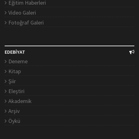
Eğitim Haberleri
Video Galeri
Fotoğraf Galeri
EDEBİYAT
Deneme
Kitap
Şiir
Eleştiri
Akademik
Arşiv
Öykü