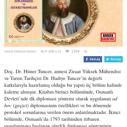
o
n
gercekedebiyat.com
1269
Gerçek Edebiyat (Editör)
08.07.2026 11:14
Doç. Dr. Hüner Tuncer, annesi Ziraat Yüksek Mühendisi
ve Tarım Tarihçisi Dr. Hadiye Tuncer’in değerli
katkılarıyla hazırlamış olduğu bu yapıtı üç bölüm halinde
kaleme almıştır. Kitabın birinci bölümünde, Osmanlı
Devleti’nde ilk diplomasi yöntemi olarak uygulanan
ad
hoc
(geçici) diplomasinin özellikleri ve bu dönemde
protokol sorunlarına verilen önem anlatılmaktadır. İkinci
bölümde, Osmanlı’da 1793 tarihinden itibaren
uygulanmaya başlanan sürekli diplomasi yönteminin