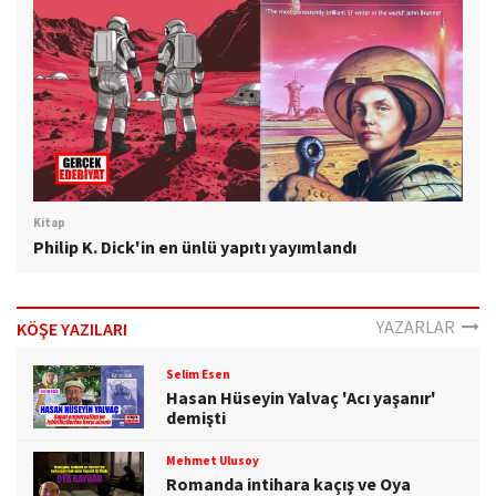
Kitap
Philip K. Dick'in en ünlü yapıtı yayımlandı
YAZARLAR
KÖŞE YAZILARI
Selim Esen
Hasan Hüseyin Yalvaç 'Acı yaşanır'
demişti
Mehmet Ulusoy
Romanda intihara kaçış ve Oya