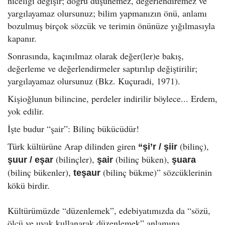
niceliği değişir; doğru düşünemez, değerlendiremez ve
yargılayamaz olursunuz; bilim yapmanızın önü, anlamı
bozulmuş birçok sözcük ve terimin önünüze yığılmasıyla
kapanır.
Sonrasında, kaçınılmaz olarak değer(ler)e bakış,
değerleme ve değerlendirmeler saptırılıp değiştirilir;
yargılayamaz olursunuz (Bkz. Kuçuradi, 1971).
Kişioğlunun bilincine, perdeler indirilir böylece... Erdem,
yok edilir.
İşte budur “şair”: Bilinç bükücüdür!
Türk kültürüne Arap dilinden giren
(bilinç),
“şi’r / şiir
(bilinçler),
(bilinç büken),
şuur / eşar
şair
şuara
(bilinç bükenler),
(bilinç bükme)” sözcüklerinin
teşaur
kökü birdir.
Kültürümüzde “düzenlemek”, edebiyatımızda da “sözü,
ölçü ve uyak kullanarak düzenlemek” anlamına