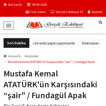
Ana Sayfa
08.08.2026
Foto Galeri
Gerçek Edebiyat TV
Yazarlar
T
o
g
Son Dakika
Philip K. Dick'in en ünlü yapıtı yayımlandı
Sinemalarda bu ha
g
l
e
Anasayfa
Akademik
N
Mustafa Kemal ATATÜRK’ün Karşısındaki “şair” / Fundagül Apak
a
Mustafa Kemal
v
i
ATATÜRK’ün Karşısındaki
g
a
“şair” / Fundagül Apak
t
i