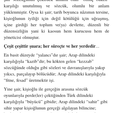
karşılığı unutulmuş ve sözcük, olumlu bir anlam
yüklenmiştir. Oysa ki şair; tarih boyunca nâzımın tersine,
kişioğlunun iyiliği için değil kötülüğü için uğraşmış,
içine girdiği her toplum ve(ya) devlette, düzenli bir
düzensizliğin yani ki kaosun hem kurucusu hem de
yöneticisi olmuştur.
Çeşit çeşittir şuara; her süreçte ve her yerdedir
...
En basit düzeyde “yalancı”dır şair; Arap dilindeki
karşılığıyla “kazib”dir; bu kökten gelen “kezzab”
sözcüğünde olduğu gibi sözleri ve davranışlarıyla yakıp
yıkıcı, parçalayıp bölücüdür; Arap dilindeki karşılığıyla
“fitne, fesad” üretmektir işi.
Yine şair, kişioğlu ile gerçeğin arasına sözcük
oyunlarıyla perde(ler) çektiğinden Türk dilindeki
karşılığıyla “büyücü” gibidir; Arap dilindeki “sahir” gibi
sihir yapar kişioğlunun gerçeği algılayan bilincine;