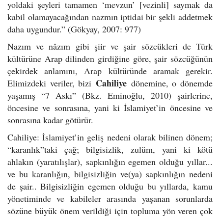
yoldaki şeyleri tamamen ‘mevzun’ [vezinli] saymak da
kabil olamayacağından nazmın iptidai bir şekli addetmek
daha uygundur.” (Gökyay, 2007: 977)
Nazım ve nâzım gibi şiir ve şair sözcükleri de Türk
kültürüne Arap dilinden girdiğine göre, şair sözcüğünün
çekirdek anlamını, Arap kültüründe aramak gerekir.
Cahiliye
Elimizdeki veriler, bizi
dönemine, o dönemde
yaşamış “7 Askı” (Bkz. Eminoğlu, 2010) şairlerine,
öncesine ve sonrasına, yani ki İslamiyet’in öncesine ve
sonrasına kadar götürür.
Cahiliye: İslamiyet’in geliş nedeni olarak bilinen dönem;
“karanlık”taki çağ; bilgisizlik, zulüm, yani ki kötü
ahlakın (yaratılışlar), sapkınlığın egemen olduğu yıllar...
ve bu karanlığın, bilgisizliğin ve(ya) sapkınlığın nedeni
de şair.. Bilgisizliğin egemen olduğu bu yıllarda, kamu
yönetiminde ve kabileler arasında yaşanan sorunlarda
sözüne büyük önem verildiği için topluma yön veren çok