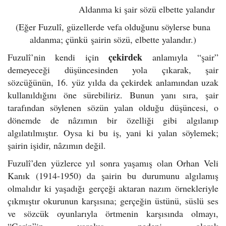
Aldanma ki şair sözü elbette yalandır
(Eğer Fuzulî, güzellerde vefa olduğunu söylerse buna
aldanma; çünkü şairin sözü, elbette yalandır.)
çekirdek
Fuzulî’nin kendi için
anlamıyla “şair”
demeyeceği düşüncesinden yola çıkarak, şair
sözcüğünün, 16. yüz yılda da çekirdek anlamından uzak
kullanıldığını öne sürebiliriz. Bunun yanı sıra, şair
tarafından söylenen sözün yalan olduğu düşüncesi, o
dönemde de nâzımın bir özelliği gibi algılanıp
algılatılmıştır. Oysa ki bu iş, yani ki yalan söylemek;
şairin işidir, nâzımın değil.
Fuzulî’den yüzlerce yıl sonra yaşamış olan Orhan Veli
Kanık (1914-1950) da şairin bu durumunu algılamış
olmalıdır ki yaşadığı gerçeği aktaran nazım örnekleriyle
çıkmıştır okurunun karşısına; gerçeğin üstünü, süslü ses
ve sözcük oyunlarıyla örtmenin karşısında olmayı,
“Garip”in varoluş nedeni olarak