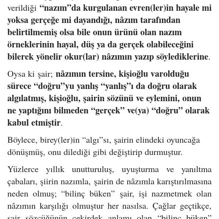
“nazım”da kurgulanan evren(ler)in hayale mi
verildiği
yoksa gerçeğe mi dayandığı, nâzım tarafından
belirtilmemiş olsa bile onun ürünü olan nazım
örneklerinin hayal, düş ya da gerçek olabileceğini
bilerek yönelir okur(lar) nâzımın yazıp söylediklerine
.
nâzımın tersine, kişioğlu varolduğu
Oysa ki şair;
sürece “doğru”yu yanlış “yanlış”ı da doğru olarak
algılatmış, kişioğlu, şairin sözünü ve eylemini, onun
ne yaptığını bilmeden “gerçek” ve(ya) “doğru” olarak
kabul etmiştir
.
Böylece, birey(ler)in “algı”sı, şairin elindeki oyuncağa
dönüşmüş, onu dilediği gibi değiştirip durmuştur.
Yüzlerce yıllık unutturuluş, uyuşturma ve yanıltma
çabaları, şiirin nazımla, şairin de nâzımla karıştırılmasına
neden olmuş; “bilinç büken” şair, işi nazmetmek olan
nâzımın karşılığı olmuştur her nasılsa. Çağlar geçtikçe,
şair sözcüğünün çekirdek anlamı olan “bilinç büken”