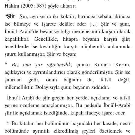
Hakim (2005: 587) şöyle aktarır:
Şiir
“
Şın, ayn ve ra iki köktür; birincisi sebata, ikincisi
ise bilmeye ve işarete delâlet eder [...] Şiir ve şuur,
İbnü’l-Arabî’de beyan ve bilgi mertebesinin karşıtı olarak
kapalılıktır. Genellikle, hitapta beyanın karşıtı şiir;
tecellilerde ise kesinliğin karşıtı müphemlik anlamında
şuuru kullanmıştır. Şiir ve beyan:
*
Biz ona şiir öğretmedik
, çünkü Kuran-ı Kerim,
açıklayıcı ve ayrıntılandırıcı olarak gönderilmiştir. Şiir ise
şuurdan gelir, onun bağlamı da, tafsil değil,
mücmelliktir. Dolayısıyla şuur, beyanın zıddıdır.
İbnü’l-Arabî’de şiir geçen her yerde, açıklama ve tafsil
yerine özetleme amaçlanmıştır. Bu nedenle İbnü’l-Arabî
şiir ile açıklamak istediğinde, kapalı ifadeye işaret eder.
*
Bu kitabın her bölümünün başındaki her kaside, nesir
bölümünde ayrıntılı zikredilmiş şeyleri özetlemek ve