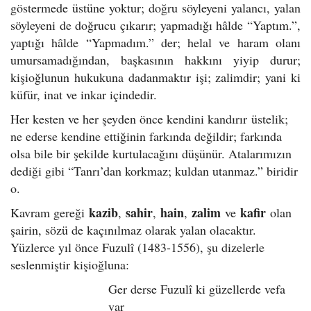
göstermede üstüne yoktur; doğru söyleyeni yalancı, yalan
söyleyeni de doğrucu çıkarır; yapmadığı hâlde “Yaptım.”,
yaptığı hâlde “Yapmadım.” der; helal ve haram olanı
umursamadığından, başkasının hakkını yiyip durur;
kişioğlunun hukukuna dadanmaktır işi; zalimdir; yani ki
küfür, inat ve inkar içindedir.
Her kesten ve her şeyden önce kendini kandırır üstelik;
ne ederse kendine ettiğinin farkında değildir; farkında
olsa bile bir şekilde kurtulacağını düşünür. Atalarımızın
dediği gibi “Tanrı’dan korkmaz; kuldan utanmaz.” biridir
o.
kazib
sahir
hain
zalim
kafir
Kavram gereği
,
,
,
ve
olan
şairin, sözü de kaçınılmaz olarak yalan olacaktır.
Yüzlerce yıl önce Fuzulî (1483-1556), şu dizelerle
seslenmiştir kişioğluna:
Ger derse Fuzulî ki güzellerde vefa
var