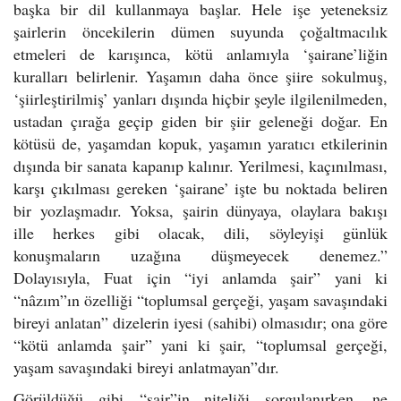
başka bir dil kullanmaya başlar. Hele işe yeteneksiz
şairlerin öncekilerin dümen suyunda çoğaltmacılık
etmeleri de karışınca, kötü anlamıyla ‘şairane’liğin
kuralları belirlenir. Yaşamın daha önce şiire sokulmuş,
‘şiirleştirilmiş’ yanları dışında hiçbir şeyle ilgilenilmeden,
ustadan çırağa geçip giden bir şiir geleneği doğar. En
kötüsü de, yaşamdan kopuk, yaşamın yaratıcı etkilerinin
dışında bir sanata kapanıp kalınır. Yerilmesi, kaçınılması,
karşı çıkılması gereken ‘şairane’ işte bu noktada beliren
bir yozlaşmadır. Yoksa, şairin dünyaya, olaylara bakışı
ille herkes gibi olacak, dili, söyleyişi günlük
konuşmaların uzağına düşmeyecek denemez.”
Dolayısıyla, Fuat için “iyi anlamda şair” yani ki
“nâzım”ın özelliği “toplumsal gerçeği, yaşam savaşındaki
bireyi anlatan” dizelerin iyesi (sahibi) olmasıdır; ona göre
“kötü anlamda şair” yani ki şair, “toplumsal gerçeği,
yaşam savaşındaki bireyi anlatmayan”dır.
Görüldüğü gibi “şair”in niteliği sorgulanırken, ne