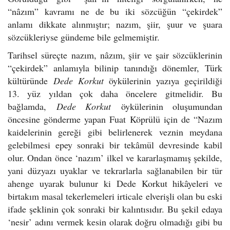
“nâzım” kavramı ne de bu iki sözcüğün “çekirdek”
anlamı dikkate alınmıştır; nazım, şiir, şuur ve şuara
sözcükleriyse gündeme bile gelmemiştir.
Tarihsel süreçte nazım, nâzım, şiir ve şair sözcüklerinin
“çekirdek” anlamıyla bilinip tanındığı dönemler, Türk
kültüründe
Dede Korkut
öykülerinin yazıya geçirildiği
13. yüz yıldan çok daha öncelere gitmelidir. Bu
bağlamda,
Dede Korkut
öykülerinin oluşumundan
öncesine gönderme yapan Fuat Köprülü için de “Nazım
kaidelerinin gereği gibi belirlenerek veznin meydana
gelebilmesi epey sonraki bir tekâmül devresinde kabil
olur. Ondan önce ‘nazım’ ilkel ve kararlaşmamış şekilde,
yani düzyazı uyaklar ve tekrarlarla sağlanabilen bir tür
ahenge uyarak bulunur ki Dede Korkut hikâyeleri ve
birtakım masal tekerlemeleri irticale elverişli olan bu eski
ifade şeklinin çok sonraki bir kalıntısıdır. Bu şekil edaya
‘nesir’ adını vermek kesin olarak doğru olmadığı gibi bu