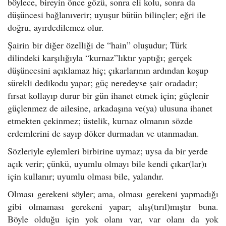
böylece, bireyin önce gözü, sonra eli kolu, sonra da
düşüncesi bağlanıverir; uyuşur bütün bilinçler; eğri ile
doğru, ayırdedilemez olur.
Şairin bir diğer özelliği de “hain” oluşudur; Türk
dilindeki karşılığıyla “kurnaz”lıktır yaptığı; gerçek
düşüncesini açıklamaz hiç; çıkarlarının ardından koşup
sürekli dedikodu yapar; güç neredeyse şair oradadır;
fırsat kollayıp durur bir gün ihanet etmek için; güçlenir
güçlenmez de ailesine, arkadaşına ve(ya) ulusuna ihanet
etmekten çekinmez; üstelik, kurnaz olmanın sözde
erdemlerini de sayıp döker durmadan ve utanmadan.
Sözleriyle eylemleri birbirine uymaz; uysa da bir yerde
açık verir; çünkü, uyumlu olmayı bile kendi çıkar(lar)ı
için kullanır; uyumlu olması bile, yalandır.
Olması gerekeni söyler; ama, olması gerekeni yapmadığı
gibi olmaması gerekeni yapar; alış(tırıl)mıştır buna.
Böyle olduğu için yok olanı var, var olanı da yok