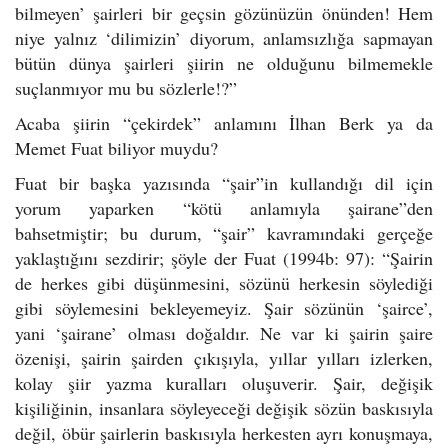
bilmeyen’ şairleri bir geçsin gözünüzün önünden! Hem
niye yalnız ‘dilimizin’ diyorum, anlamsızlığa sapmayan
bütün dünya şairleri şiirin ne olduğunu bilmemekle
suçlanmıyor mu bu sözlerle!?”
Acaba şiirin “çekirdek” anlamını İlhan Berk ya da
Memet Fuat biliyor muydu?
Fuat bir başka yazısında “şair”in kullandığı dil için
yorum yaparken “kötü anlamıyla şairane”den
bahsetmiştir; bu durum, “şair” kavramındaki gerçeğe
yaklaştığını sezdirir; şöyle der Fuat (1994b: 97): “Şairin
de herkes gibi düşünmesini, sözünü herkesin söylediği
gibi söylemesini bekleyemeyiz. Şair sözünün ‘şairce’,
yani ‘şairane’ olması doğaldır. Ne var ki şairin şaire
özenişi, şairin şairden çıkışıyla, yıllar yılları izlerken,
kolay şiir yazma kuralları oluşuverir. Şair, değişik
kişiliğinin, insanlara söyleyeceği değişik sözün baskısıyla
değil, öbür şairlerin baskısıyla herkesten ayrı konuşmaya,