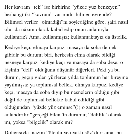
Her kavram “tek” ise birbirine “yüzde yüz benzeyen”
herhangi iki “kavram” var mıdır bilinen evrende?
Bilimsel veriler “olmadığı”nı söylediğine göre, şairi nasıl
olur da nâzım olarak kabul edip onun anlamıyla
kullanırız? Ama, kullanmışız; kullanmaktayız da üstelik.
Kediye keçi, elmaya karpuz, masaya da soba demek
gibidir bu durum; biri, herkesin elma olarak bildiği
nesneye karpuz, kediye keçi ve masaya da soba dese, o
kişinin “deli” olduğunu düşünür diğerleri. Peki ya bu
durum, geçip giden yüzlerce yılda toplumun her bireyine
yayılmışsa; ya toplumsal bellek, elmaya karpuz, kediye
keçi, masaya da soba diyip bu nesnelerin olduğu gibi
değil de toplumsal bellekte kabul edildiği gibi
olduğundan “yüzde yüz eminse”(!) o zaman nasıl
adlandırılır “gerçeği bilen”in durumu; “delilik” olarak
mı, yoksa “bilgelik” olarak mı?
Dolayısıyla, nazım “ölçülü ve uyaklı söz”dür; ama, bu