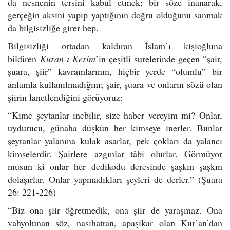
da nesnenin tersini kabul etmek; bir söze inanarak,
gerçeğin aksini yapıp yaptığının doğru olduğunu sanmak
da bilgisizliğe girer hep.
Bilgisizliği ortadan kaldıran İslam’ı kişioğluna
bildiren
Kuran-ı Kerim
’in çeşitli surelerinde geçen “şair,
şuara, şiir” kavramlarının, hiçbir yerde “olumlu” bir
anlamla kullanılmadığını; şair, şuara ve onların sözü olan
şiirin lanetlendiğini görüyoruz:
“Kime şeytanlar inebilir, size haber vereyim mi? Onlar,
uydurucu, günaha düşkün her kimseye inerler. Bunlar
şeytanlar yalanına kulak asarlar, pek çokları da yalancı
kimselerdir. Şairlere
azgınlar tâbi olurlar. Görmüyor
musun ki onlar her dedikodu deresinde şaşkın şaşkın
dolaşırlar. Onlar yapmadıkları şeyleri de derler.” (Şuara
26: 221-226)
“Biz ona şiir öğretmedik, ona şiir
de yaraşmaz. Ona
vahyolunan söz, nasihattan, apaşikar olan Kur’an’dan