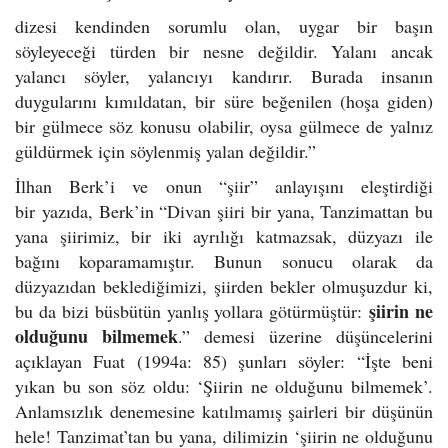
dizesi kendinden sorumlu olan, uygar bir başın
söyleyeceği türden bir nesne değildir. Yalanı ancak
yalancı söyler, yalancıyı kandırır. Burada insanın
duygularını kımıldatan, bir süre beğenilen (hoşa giden)
bir gülmece söz konusu olabilir, oysa gülmece de yalnız
güldürmek için söylenmiş yalan değildir.”
İlhan Berk’i ve onun “şiir” anlayışını eleştirdiği
bir yazıda, Berk’in “Divan şiiri bir yana, Tanzimattan bu
yana şiirimiz, bir iki ayrılığı katmazsak, düzyazı ile
bağını koparamamıştır. Bunun sonucu olarak da
düzyazıdan beklediğimizi, şiirden bekler olmuşuzdur ki,
şiirin ne
bu da bizi büsbütün yanlış yollara götürmüştür:
olduğunu bilmemek
.” demesi üzerine düşüncelerini
açıklayan Fuat (1994a: 85) şunları söyler: “İşte beni
yıkan bu son söz oldu: ‘Şiirin ne olduğunu bilmemek’.
Anlamsızlık denemesine katılmamış şairleri bir düşünün
hele! Tanzimat’tan bu yana, dilimizin ‘şiirin ne olduğunu