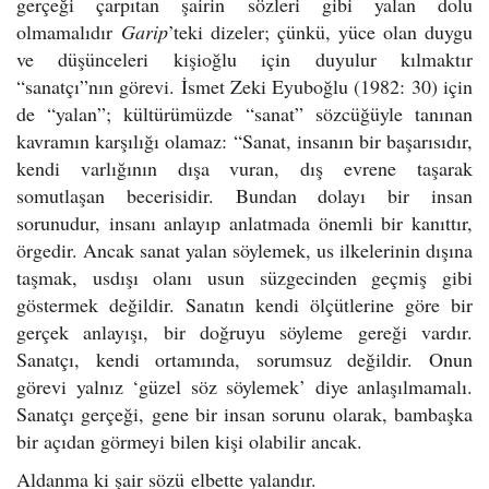
gerçeği çarpıtan şairin sözleri gibi yalan dolu
olmamalıdır
Garip
’teki dizeler; çünkü, yüce olan duygu
ve düşünceleri kişioğlu için duyulur kılmaktır
“sanatçı”nın görevi. İsmet Zeki Eyuboğlu (1982: 30) için
de “yalan”; kültürümüzde “sanat” sözcüğüyle tanınan
kavramın karşılığı olamaz: “Sanat, insanın bir başarısıdır,
kendi varlığının dışa vuran, dış evrene taşarak
somutlaşan becerisidir. Bundan dolayı bir insan
sorunudur, insanı anlayıp anlatmada önemli bir kanıttır,
örgedir. Ancak sanat yalan söylemek, us ilkelerinin dışına
taşmak, usdışı olanı usun süzgecinden geçmiş gibi
göstermek değildir. Sanatın kendi ölçütlerine göre bir
gerçek anlayışı, bir doğruyu söyleme gereği vardır.
Sanatçı, kendi ortamında, sorumsuz değildir. Onun
görevi yalnız ‘güzel söz söylemek’ diye anlaşılmamalı.
Sanatçı gerçeği, gene bir insan sorunu olarak, bambaşka
bir açıdan görmeyi bilen kişi olabilir ancak.
Aldanma ki şair sözü elbette yalandır.