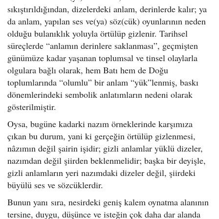
sıkıştırıldığından, dizelerdeki anlam, derinlerde kalır; ya
da anlam, yapılan ses ve(ya) söz(cük) oyunlarının neden
olduğu bulanıklık yoluyla örtülüp gizlenir. Tarihsel
süreçlerde “anlamın derinlere saklanması”, geçmişten
günümüze kadar yaşanan toplumsal ve tinsel olaylarla
olgulara bağlı olarak, hem Batı hem de Doğu
toplumlarında “olumlu” bir anlam “yük”lenmiş, baskı
dönemlerindeki sembolik anlatımların nedeni olarak
gösterilmiştir.
Oysa, bugüne kadarki nazım örneklerinde karşımıza
çıkan bu durum, yani ki gerçeğin örtülüp gizlenmesi,
nâzımın değil şairin işidir; gizli anlamlar yüklü dizeler,
nazımdan değil şiirden beklenmelidir; başka bir deyişle,
gizli anlamların yeri nazımdaki dizeler değil, şiirdeki
büyülü ses ve sözcüklerdir.
Bunun yanı sıra, nesirdeki geniş kalem oynatma alanının
tersine, duygu, düşünce ve isteğin çok daha dar alanda