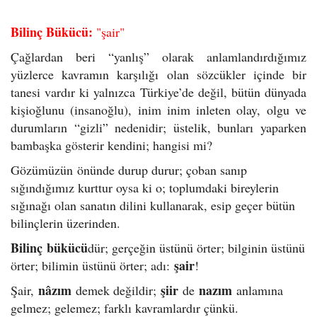
Bilinç Bükücü:
"şair"
Çağlardan beri “yanlış” olarak anlamlandırdığımız
yüzlerce kavramın karşılığı olan sözcükler içinde bir
tanesi vardır ki yalnızca Türkiye’de değil, bütün dünyada
kişioğlunu (insanoğlu), inim inim inleten olay, olgu ve
durumların “gizli” nedenidir; üstelik, bunları yaparken
bambaşka gösterir kendini; hangisi mi?
Gözümüzün önünde durup durur; çoban sanıp
sığındığımız kurttur oysa ki o; toplumdaki bireylerin
sığınağı olan sanatın dilini kullanarak, esip geçer bütün
bilinçlerin üzerinden.
Bilinç bükücü
dür; gerçeğin üstünü örter; bilginin üstünü
şair
örter; bilimin üstünü örter; adı:
!
nâzım
şiir
nazım
Şair,
demek değildir;
de
anlamına
gelmez; gelemez; farklı kavramlardır çünkü.