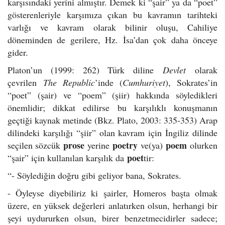
karşısındaki yerini almıştır. Demek ki “şair” ya da “poet”
gösterenleriyle karşımıza çıkan bu kavramın tarihteki
varlığı ve kavram olarak bilinir oluşu, Cahiliye
döneminden de gerilere, Hz. İsa’dan çok daha önceye
gider.
Platon’un (1999: 262) Türk diline
Devlet
olarak
çevrilen
The Republic
’inde (
Cumhuriyet
), Sokrates’in
“poet” (şair) ve “poem” (şiir) hakkında söyledikleri
önemlidir; dikkat edilirse bu karşılıklı konuşmanın
geçtiği kaynak metinde (Bkz. Plato, 2003: 335-353) Arap
dilindeki karşılığı “şiir” olan kavram için İngiliz dilinde
prose
poetry
poem
seçilen sözcük
yerine
ve(ya)
olurken
poet
“şair” için kullanılan karşılık da
tir:
“- Söylediğin doğru gibi geliyor bana, Sokrates.
- Öyleyse diyebiliriz ki şairler, Homeros başta olmak
üzere, en yüksek değerleri anlatırken olsun, herhangi bir
şeyi uydururken olsun, birer benzetmecidirler sadece;