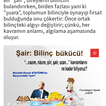
Bir "şair", bireylerin bilincini
o
bulandırırken, birden fazlası yani ki
n
"şuara", toplumun bilinciyle oynayıp fırsat
bulduğunda onu çökertir: Önce ortak
bilinçteki algıyı değiştirir; çünkü, her
kavramın anlamı, algılama aşamasında
oluşur.
gercekedebiyat.com