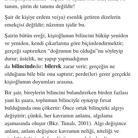
tanım, şiirin de tanımı değildir!
Şair de kişiye erdem ve(ya) esenlik getiren dizelerin
emekçisi değildir; nâzımın işidir bu.
Şairin bütün ereği, kişioğlunun bilincini büküp yeniden
ve yeniden, kendi çıkarlarına göre biçimlendirmektir;
gerçeği saptırırken “doğrunun bu olduğu”nu söyleyip
durur; üstelik, ne yapıp yapmadığının
bilincinde
bilerek
da
dir;
zarar verir; gerçeğin ne
olduğunu bile bile onu saptırır; perde(ler) gerer gerçekle
kişioğlunun duyumları arasına.
Bir şair, bireylerin bilincini bulandırırken birden fazlası
yani ki şuara, toplumun bilinciyle oynayıp fırsat
bulduğunda onu çökertir: Önce ortak bilinçteki algıyı
değiştirir; çünkü, her kavramın anlamı, algılama
aşamasında oluşur (Bkz. Tunalı, 2001). Algı değişince
anlam, anlam değişince kavramın neliği, niteliği ve