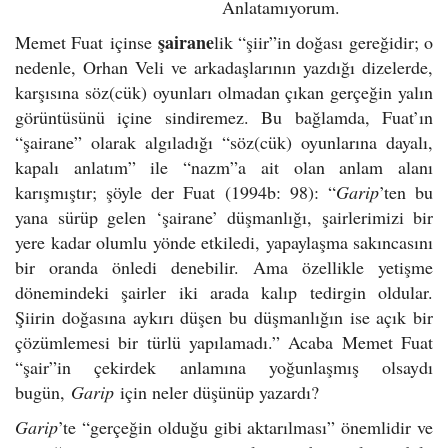
Anlatamıyorum.
şairane
Memet Fuat içinse
lik “şiir”in doğası gereğidir; o
nedenle, Orhan Veli ve arkadaşlarının yazdığı dizelerde,
karşısına söz(cük) oyunları olmadan çıkan gerçeğin yalın
görüntüsünü içine sindiremez. Bu bağlamda, Fuat’ın
“şairane” olarak algıladığı “söz(cük) oyunlarına dayalı,
kapalı anlatım” ile “nazm”a ait olan anlam alanı
karışmıştır; şöyle der Fuat (1994b: 98): “
Garip
’ten bu
yana sürüp gelen ‘şairane’ düşmanlığı, şairlerimizi bir
yere kadar olumlu yönde etkiledi, yapaylaşma sakıncasını
bir oranda önledi denebilir. Ama özellikle yetişme
dönemindeki şairler iki arada kalıp tedirgin oldular.
Şiirin doğasına aykırı düşen bu düşmanlığın ise açık bir
çözümlemesi bir türlü yapılamadı.” Acaba Memet Fuat
“şair”in çekirdek anlamına yoğunlaşmış olsaydı
bugün,
Garip
için neler düşünüp yazardı?
Garip
’te “gerçeğin olduğu gibi aktarılması” önemlidir ve