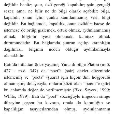
değildir henüz; şuur, özü gereği kapalıdır; şair, gerçeği
sezer; ama, ne bilir ne de bilgi olarak açabilir; bilgi,
kapalıdır onun için; çünkü kanıtlanmamış veri, bilgi
değildir. Bu bağlamda, kapalılık, onun özüdür; istese de
istemese de örtüp gizlemek, örtük olmak, aydınlanmamış
olmak, bilginin iyesi olmamak, kanıtsız olmak
durumundadır. Bu bağlamda şuurun açılıp karanlığın
dağılması, bilginin neden olduğu aydınlanmayla
olanaklıdır.
Batı’da milattan önce yaşamış Yunanlı bilge Platon (m.ö.
427 - m.ö. 347) da “poet”i (şair) devlet düzeninde
istememiş ve “poets” (şuara) için hiçbir din, hoşgörülü
olmamıştır; dolayısıyla, onların sözü olan “poem”e (şiir)
bu anlamda değer de verilmemiştir (Bkz. Sayers, 1999;
White, 1979). Batı’da “poet” sözcüğüyle imgeden simge
düzeyine geçen bu kavram, orada da karanlığın ve
kapalılığın taşıyıcılarından olmuş, aydınlanmanın