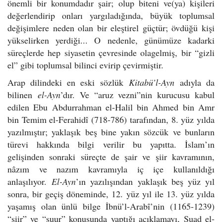
önemli bir konumdadır şair; olup biteni ve(ya) kişileri
değerlendirip onları yargıladığında, büyük toplumsal
değişimlere neden olan bir eleştirel güçtür; övdüğü kişi
yükselirken yerdiği... O nedenle, günümüze kadarki
süreçlerde hep siyasetin çevresinde olagelmiş, bir “gizli
el” gibi toplumsal bilinci evirip çevirmiştir.
Arap dilindeki en eski sözlük
Kitabü’l-Ayn
adıyla da
bilinen
el-Ayn
’dır. Ve “aruz vezni”nin kurucusu kabul
edilen Ebu Abdurrahman el-Halil bin Ahmed bin Amr
bin Temim el-Ferahidî (718-786) tarafından, 8. yüz yılda
yazılmıştır; yaklaşık beş bine yakın sözcük ve bunların
türevi hakkında bilgi verilir bu yapıtta. İslam’ın
gelişinden sonraki süreçte de şair ve şiir kavramının,
nâzım ve nazım kavramıyla iç içe kullanıldığı
anlaşılıyor.
El-Ayn
’ın yazılışından yaklaşık beş yüz yıl
sonra, bir geçiş döneminde, 12. yüz yıl ile 13. yüz yılda
yaşamış olan ünlü bilge İbnü’l-Arabî’nin (1165-1239)
“şiir” ve “şuur” konusunda yaptığı açıklamayı, Suad el-