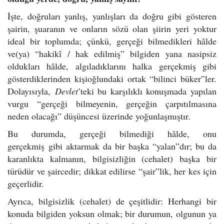
İşte, doğruları yanlış, yanlışları da doğru gibi gösteren
şairin, şuaranın ve onların sözü olan şiirin yeri yoktur
ideal bir toplumda; çünkü, gerçeği bilmedikleri hâlde
ve(ya) “hakikî / hak edilmiş” bilgiden yana nasipsiz
oldukları hâlde, algıladıklarını halka gerçekmiş gibi
gösterdiklerinden kişioğlundaki ortak “bilinci büker”ler.
Dolayısıyla,
Devlet
’teki bu karşılıklı konuşmada yapılan
vurgu “gerçeği bilmeyenin, gerçeğin çarpıtılmasına
neden olacağı” düşüncesi üzerinde yoğunlaşmıştır.
Bu durumda, gerçeği bilmediği hâlde, onu
gerçekmiş gibi aktarmak da bir başka “yalan”dır; bu da
karanlıkta kalmanın, bilgisizliğin (cehalet) başka bir
türüdür ve şaircedir; dikkat edilirse “şair”lik, her kes için
geçerlidir.
Ayrıca, bilgisizlik (cehalet) de çeşitlidir: Herhangi bir
konuda bilgiden yoksun olmak; bir durumun, olgunun ya