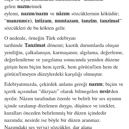
nazm
gelen
etmek
nazım
nazm
nâzım
eylemi,
/
ve
sözcüklerinin köküdür;
manzum(e)
intizam
muntazam
tanzim
tanzimat
“
,
,
,
,
”
sözcükleri de bu kökten gelir.
O nedenle, örneğin Türk edebiyatı
Tanzimat
tarihinde
dönemi; kaotik durumlarda oluşan
yeniliğin, çalkalanışın, karmaşanın; algılama, değerleme,
değerlendirme ve yargılama sonucunda yeniden düzene
girişin hem biçim hem içerik, hem görü(n/l)en hem de
görü(n/l)meyen düzeylerdeki karşılığı olmuştur.
nazım
Edebiyatımızda, çekirdek anlamı gereği
; biçim ve
nesir
içerik açısından “düzyazı” olarak bilinegelen
den
ayrılır. Nâzım tarafından özenle ve belirli bir ses uyumu
içinde sıralanıp dizelenen duygu, düşünce ve istekler,
kuralları önceden belirlenmiş bir düzen içindedir
nazımda; nesirde ise böyle bir düzen aranmaz.
Nazımdaki ses ve(ya) sözcükler, dar alana