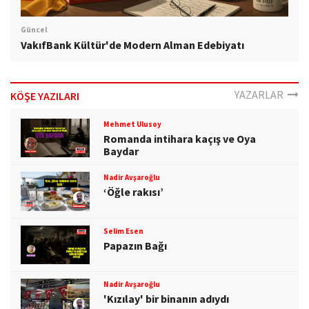
Güncel
VakıfBank Kültür'de Modern Alman Edebiyatı
YAZARLAR
KÖŞE YAZILARI
Mehmet Ulusoy
Romanda intihara kaçış ve Oya
Baydar
Nadir Avşaroğlu
‘Öğle rakısı’
Selim Esen
Papazın Bağı
Nadir Avşaroğlu
'Kızılay' bir binanın adıydı