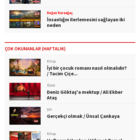
Doğan Karaağaç
İnsanlığın ilerlemesini sağlayan iki
neden
ÇOK OKUNANLAR (HAFTALIK)
Kitap
İyi bir çocuk romanı nasıl olmalıdır?
/ Tacim Çiçe...
Öykü
Deniz Göktaş'a mektup / Ali Ekber
Ataş
Şiir
Gerçekçi olmak / Ünsal Çankaya
Kitap