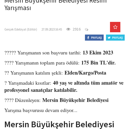
Mersin Büyükşehir Belediyesi Resim
o
Yarışması
n
gercekedebiyat.com
2916
Gerçek Edebiyat (Editör)
27.09.2023 16:45
13 Ekim 2023
????? Yarışmanın son başvuru tarihi:
175 Bin TL'dir.
???? Yarışmanın toplam para ödülü:
Elden/Kargo/Posta
?? Yarışmanın katılım şekli:
40 yaş ve altında tüm amatör ve
? Yarışmadaki kısıtlar:
profesyonel sanatçılar katılabilir.
Mersin Büyükşehir Belediyesi
???? Düzenleyen:
Yarışma başvurusu devam ediyor...
Mersin Büyükşehir Belediyesi