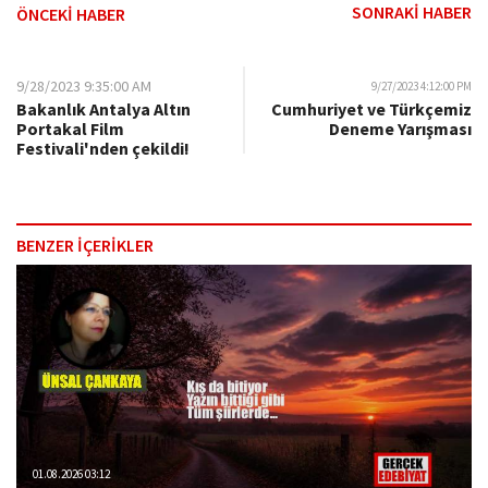
SONRAKİ HABER
ÖNCEKİ HABER
9/28/2023 9:35:00 AM
9/27/2023 4:12:00 PM
Bakanlık Antalya Altın
Cumhuriyet ve Türkçemiz
Portakal Film
Deneme Yarışması
Festivali'nden çekildi!
BENZER İÇERİKLER
01.08.2026 03:12