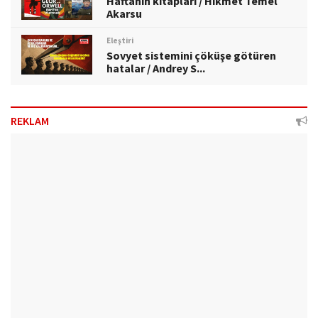
Haftanın kitapları / Hikmet Temel
Akarsu
Eleştiri
Sovyet sistemini çöküşe götüren
hatalar / Andrey S...
REKLAM