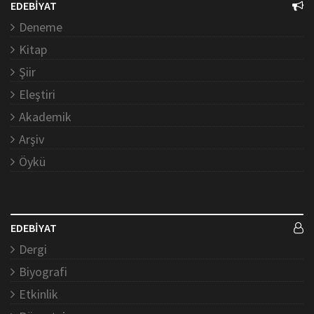
EDEBİYAT
Deneme
Kitap
Şiir
Eleştiri
Akademik
Arşiv
Öykü
EDEBİYAT
Dergi
Biyografi
Etkinlik