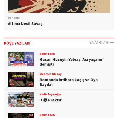
Deneme
Altıncı Nesil Savaş
YAZARLAR
KÖŞE YAZILARI
Selim Esen
Hasan Hüseyin Yalvaç 'Acı yaşanır'
demişti
Mehmet Ulusoy
Romanda intihara kaçış ve Oya
Baydar
Nadir Avşaroğlu
‘Öğle rakısı’
Selim Esen