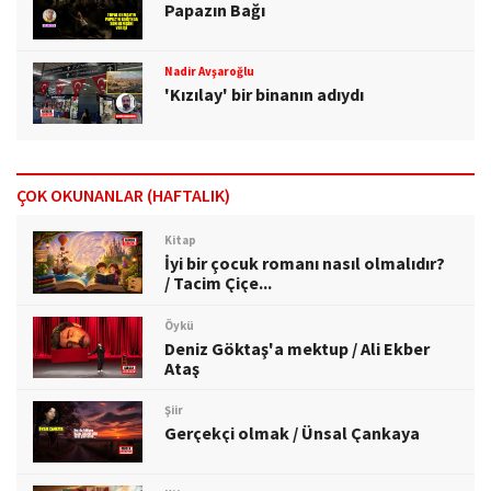
Papazın Bağı
Nadir Avşaroğlu
'Kızılay' bir binanın adıydı
ÇOK OKUNANLAR (HAFTALIK)
Kitap
İyi bir çocuk romanı nasıl olmalıdır?
/ Tacim Çiçe...
Öykü
Deniz Göktaş'a mektup / Ali Ekber
Ataş
Şiir
Gerçekçi olmak / Ünsal Çankaya