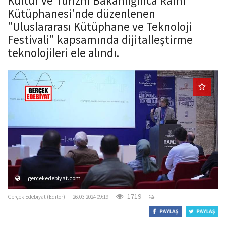
Kültür ve Turizm Bakanlığınca Rami
o
Kütüphanesi'nde düzenlenen
n
"Uluslararası Kütüphane ve Teknoloji
Festivali" kapsamında dijitalleştirme
teknolojileri ele alındı.
gercekedebiyat.com
1719
Gerçek Edebiyat (Editör)
26.03.2024 09:19