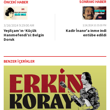
SONRAKİ HABER
ÖNCEKİ HABER
3/26/2024 9:29:00 AM
3/24/2024 10:35:00 PM
Yeşilçam’ın ‘Küçük
Kadir İnanır'a inme indi
Hanımefendi’si: Belgin
entübe edildi
Doruk
BENZER İÇERİKLER