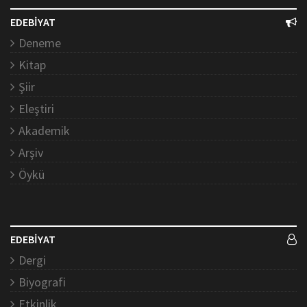
EDEBİYAT
Deneme
Kitap
Şiir
Eleştiri
Akademik
Arşiv
Öykü
EDEBİYAT
Dergi
Biyografi
Etkinlik