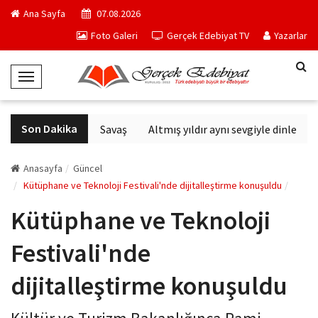
Ana Sayfa
07.08.2026
Foto Galeri
Gerçek Edebiyat TV
Yazarlar
T
o
g
Son Dakika
Altıncı Nesil Savaş
Altmış yıldır aynı sevgiyle dinlenen s
g
l
e
Anasayfa
Güncel
N
Kütüphane ve Teknoloji Festivali'nde dijitalleştirme konuşuldu
a
Kütüphane ve Teknoloji
v
i
Festivali'nde
g
a
dijitalleştirme konuşuldu
t
i