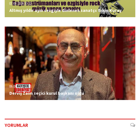
07.08.2026 10:22
Altmış yıldır aynı sevgiyle dinlenen sanatçı: Erkin Koray
06.08.2026 23:51
Derviş Zaim seçici kurul başkanı oldu
YORUMLAR