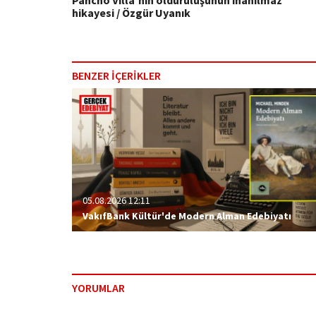
Pancho Villa'nın öldürülüşünün inanılmaz
hikayesi / Özgür Uyanık
BENZER İÇERİKLER
05.08.2026 12:11
VakıfBank Kültür'de Modern Alman Edebiyatı
YORUMLAR