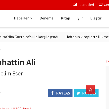
Foto Galeri
Ger
Haberler
Deneme
Kitap
Şiir
Eleştiri
ka Guernica’sı ile karşılaştırdı
Haftanın kitapları / Hikmet Te
hattin Ali
E
Selim Esen
sokagi-10323.html