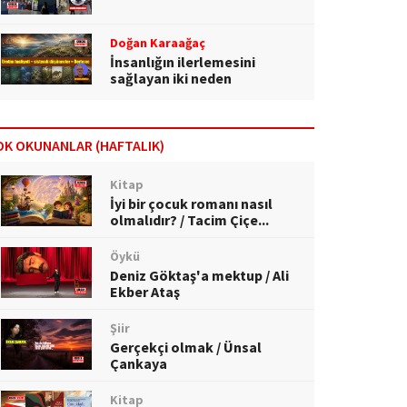
Doğan Karaağaç
İnsanlığın ilerlemesini
sağlayan iki neden
OK OKUNANLAR (HAFTALIK)
Kitap
İyi bir çocuk romanı nasıl
olmalıdır? / Tacim Çiçe...
Öykü
Deniz Göktaş'a mektup / Ali
Ekber Ataş
Şiir
Gerçekçi olmak / Ünsal
Çankaya
Kitap