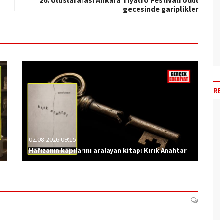
26. Uluslararası Ankara Tiyatro Festivali ödül
gecesinde gariplikler
R
02.08.2026 09:15
Hafızanın kapılarını aralayan kitap: Kırık Anahtar