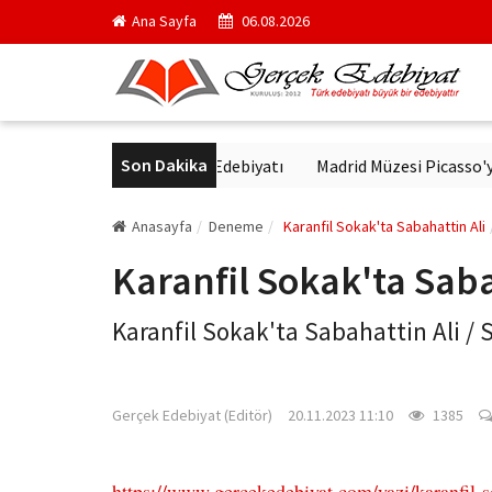
Ana Sayfa
06.08.2026
Son Dakika
ültür'de Modern Alman Edebiyatı
Madrid Müzesi Picasso'yu ‘Afri
Anasayfa
Deneme
Karanfil Sokak'ta Sabahattin Ali
Karanfil Sokak'ta Saba
Karanfil Sokak'ta Sabahattin Ali / 
gercekedebiyat.com
Gerçek Edebiyat (Editör)
20.11.2023 11:10
1385
https://www.gercekedebiyat.com/yazi/karanfil-