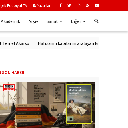
çek Edebiyat TV
Yazarlar
Akademik
Arşiv
Sanat
Diğer
mel Akarsu
Hafızanın kapılarını aralayan kitap: Kırık Anahtar
N SON HABER