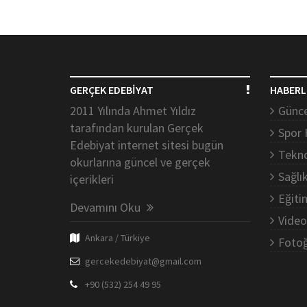
GERÇEK EDEBİYAT
HABERL
2011 Yılında Ahmet Yıldız
Günce
tarafından kurulan Gerçek
Spor 
Edebiyat internet sitesi bugün
Tekno
okurlarına güncel ve gerçek
Sağlı
içerikleri
Eğiti
Devamını Oku
Video
Ankara / Türkiye
Fotoğ
gercekedebiyat@gmail.com
+90 (532) 254 49 95