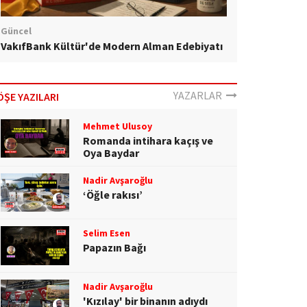
Güncel
VakıfBank Kültür'de Modern Alman Edebiyatı
YAZARLAR
ÖŞE YAZILARI
Mehmet Ulusoy
Romanda intihara kaçış ve
Oya Baydar
Nadir Avşaroğlu
‘Öğle rakısı’
Selim Esen
Papazın Bağı
Nadir Avşaroğlu
'Kızılay' bir binanın adıydı