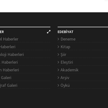
ER
EDEBİYAT
l Haberler
Deneme
Haberleri
Kitap
loji Haberleri
Şiir
k Haberleri
Eleştiri
m Haberleri
Akademik
 Galeri
Arşiv
raf Galeri
Öykü