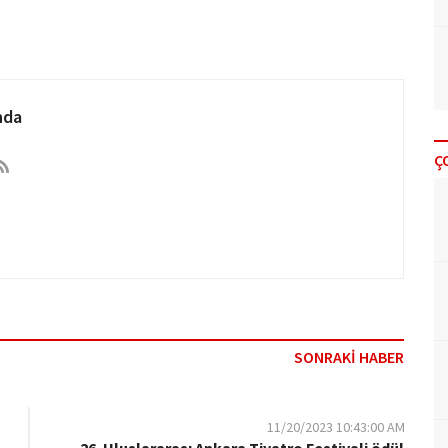
nda
Ç
SONRAKİ HABER
11/20/2023 10:43:00 AM