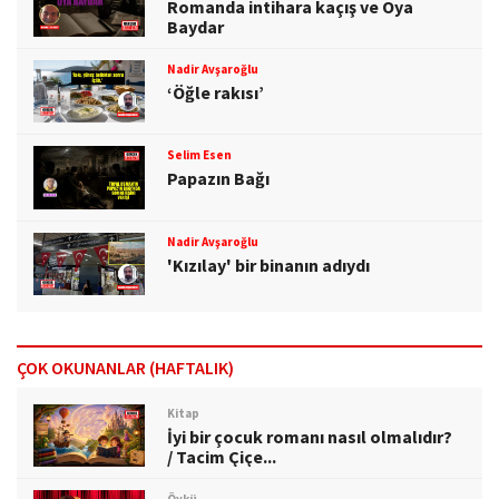
Romanda intihara kaçış ve Oya
Baydar
Nadir Avşaroğlu
‘Öğle rakısı’
Selim Esen
Papazın Bağı
Nadir Avşaroğlu
'Kızılay' bir binanın adıydı
ÇOK OKUNANLAR (HAFTALIK)
Kitap
İyi bir çocuk romanı nasıl olmalıdır?
/ Tacim Çiçe...