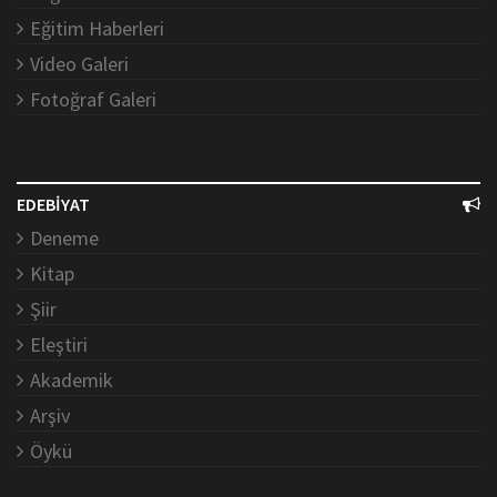
Eğitim Haberleri
Video Galeri
Fotoğraf Galeri
EDEBİYAT
Deneme
Kitap
Şiir
Eleştiri
Akademik
Arşiv
Öykü