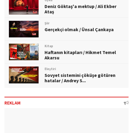
Öykü
Deniz Göktaş'a mektup / Ali Ekber
Ataş
Şiir
Gerçekçi olmak / Ünsal Çankaya
Kitap
Haftanın kitapları / Hikmet Temel
Akarsu
Eleştiri
Sovyet sistemini çöküşe götüren
hatalar / Andrey S...
REKLAM