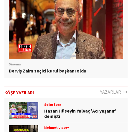
Sinema
Derviş Zaim seçici kurul başkanı oldu
YAZARLAR
KÖŞE YAZILARI
Selim Esen
Hasan Hüseyin Yalvaç 'Acı yaşanır'
demişti
Mehmet Ulusoy