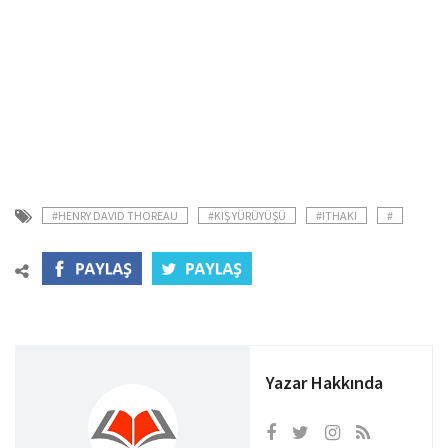
#HENRY DAVID THOREAU
#KIŞ YÜRÜYÜŞÜ
#ITHAKI
#
Yazar Hakkında