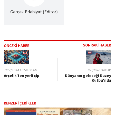
Gerçek Edebiyat (Editör)
SONRAKİ HABER
ÖNCEKİ HABER
7/27/2024 10:58:00 AM
7/27/2024 8:36:00 AM
Arçelik’ten yerli çip​
Dünyanın geleceği Kuzey
Kutbu'nda​
BENZER İÇERİKLER