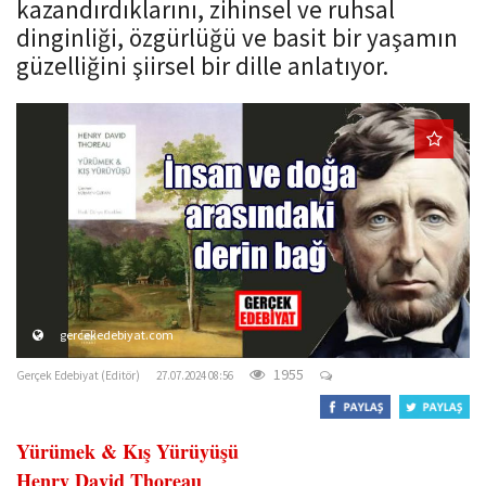
kazandırdıklarını, zihinsel ve ruhsal
o
dinginliği, özgürlüğü ve basit bir yaşamın
n
güzelliğini şiirsel bir dille anlatıyor.
gercekedebiyat.com
1955
Gerçek Edebiyat (Editör)
27.07.2024 08:56
Yürümek & Kış Yürüyüşü
Henry David
Thoreau