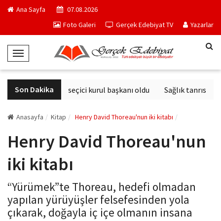
Ana Sayfa
07.08.2026
Foto Galeri
Gerçek Edebiyat TV
Yazarlar
T
o
g
Son Dakika
Derviş Zaim seçici kurul başkanı oldu
Sağlık tanrısının h
g
l
e
Anasayfa
Kitap
Henry David Thoreau'nun iki kitabı
N
Henry David Thoreau'nun
a
v
iki kitabı
i
g
“Yürümek”te Thoreau, hedefi olmadan
a
yapılan yürüyüşler felsefesinden yola
t
çıkarak, doğayla iç içe olmanın insana
i