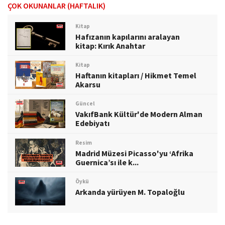
ÇOK OKUNANLAR (HAFTALIK)
Kitap
Hafızanın kapılarını aralayan
kitap: Kırık Anahtar
Kitap
Haftanın kitapları / Hikmet Temel
Akarsu
Güncel
VakıfBank Kültür'de Modern Alman
Edebiyatı
Resim
Madrid Müzesi Picasso'yu ‘Afrika
Guernica’sı ile k...
Öykü
Arkanda yürüyen M. Topaloğlu