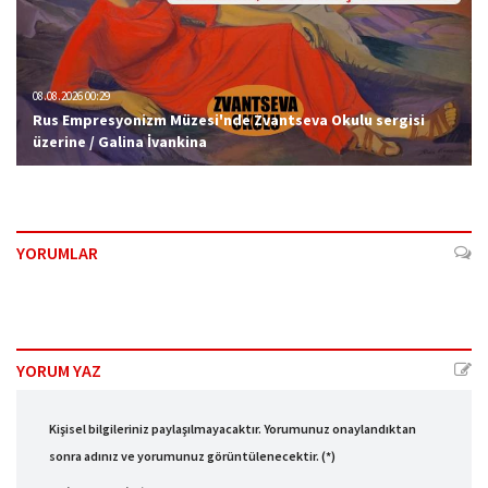
08.08.2026 00:29
Rus Empresyonizm Müzesi'nde Zvantseva Okulu sergisi
üzerine / Galina İvankina
YORUMLAR
YORUM YAZ
Kişisel bilgileriniz paylaşılmayacaktır. Yorumunuz onaylandıktan
sonra adınız ve yorumunuz görüntülenecektir. (*)