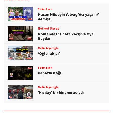
Selim Esen
Hasan Hüseyin Yalvaç 'Acı yaşanır'
demişti
Mehmet Ulusoy
Romanda intihara kaçış ve Oya
Baydar
Nadir Avşaroğlu
‘Öğle rakısı’
Selim Esen
Papazın Bağı
Nadir Avşaroğlu
'Kızılay' bir binanın adıydı