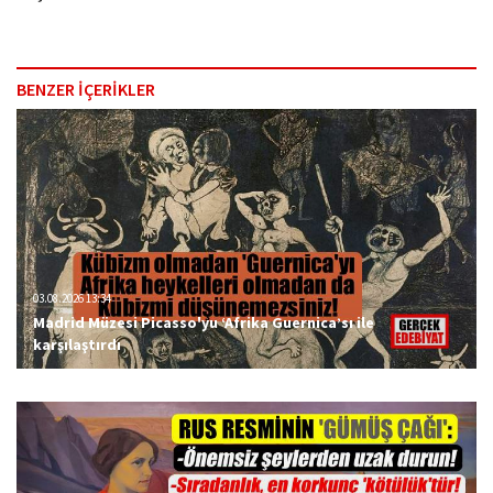
BENZER İÇERİKLER
03.08.2026 13:34
Madrid Müzesi Picasso'yu ‘Afrika Guernica’sı ile
karşılaştırdı