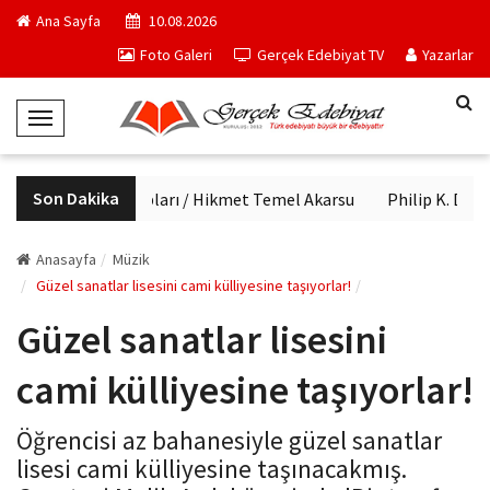
Ana Sayfa
10.08.2026
Foto Galeri
Gerçek Edebiyat TV
Yazarlar
T
o
g
Son Dakika
Haftanın kitapları / Hikmet Temel Akarsu
Philip K. Dick'
g
l
e
Anasayfa
Müzik
N
Güzel sanatlar lisesini cami külliyesine taşıyorlar!
a
Güzel sanatlar lisesini
v
i
cami külliyesine taşıyorlar!
g
a
Öğrencisi az bahanesiyle güzel sanatlar
t
lisesi cami külliyesine taşınacakmış.
i