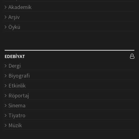
Akademik
Arşiv
Öykü
EDEBİYAT
Dergi
Biyografi
Etkinlik
Röportaj
Sinema
Tiyatro
Müzik