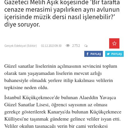
Gazeteci Melih Aşık köşesinde 'Bir tarafta
o
cenaze merasimi yapılırken aynı avlunun
n
içerisinde müzik dersi nasıl işlenebilir?'
diye soruyor.
gercekedebiyat.com
2752
Gerçek Edebiyat (Editör)
02.12.2023 09:30
Güzel sanatlar liselerinin açılmasının sevincini toplum
olarak tam yaşayamadan liselerin mevcut azlığı
bahanesiyle olmadık yerlere itilip kakılması velilerin
tepkisine neden oldu.
İstanbul Küçükçekmece'de bulunan Alaeddin Yavaşca
Güzel Sanatlar Lisesi, öğrenci sayısının az olması
gerekçe gösterilerek Kanarya'da bulunan Küçükçekmece
Külliyesi'ne taşınmak gündeme gelince veliler isyan etti.
Veliler okulun taşınacağı yerin bir cami yerleşkesi