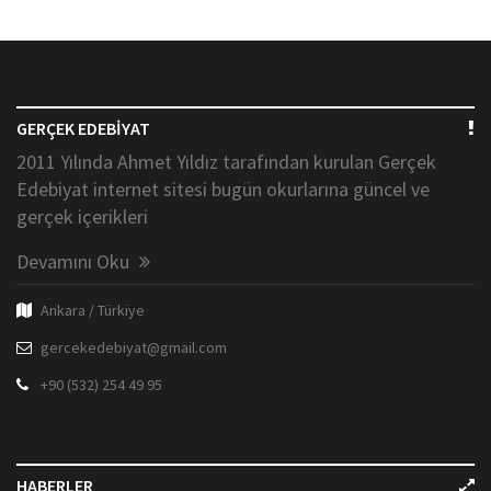
GERÇEK EDEBİYAT
2011 Yılında Ahmet Yıldız tarafından kurulan Gerçek
Edebiyat internet sitesi bugün okurlarına güncel ve
gerçek içerikleri
Devamını Oku
Ankara / Türkiye
gercekedebiyat@gmail.com
+90 (532) 254 49 95
HABERLER