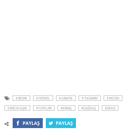
# RESIM
# HEYKEL
# GRAFIK
# TASARIM
# MÜZIK
# MELIH AŞIK
#TOPLUM
#IHMAL
#ÇAĞDAŞ
#SAYGI