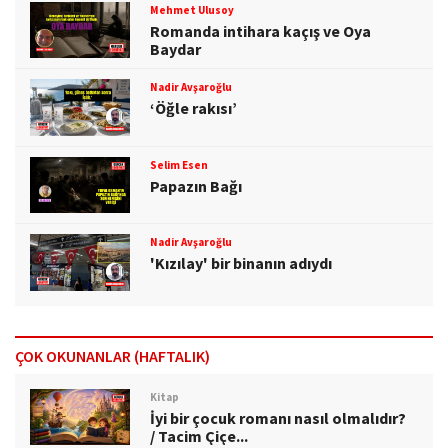
Mehmet Ulusoy
Romanda intihara kaçış ve Oya
Baydar
Nadir Avşaroğlu
‘Öğle rakısı’
Selim Esen
Papazın Bağı
Nadir Avşaroğlu
'Kızılay' bir binanın adıydı
ÇOK OKUNANLAR (HAFTALIK)
Kitap
İyi bir çocuk romanı nasıl olmalıdır?
/ Tacim Çiçe...