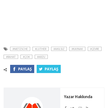
#NIETZSCHE
#LUTHER
#AKILSIZ
#KAYNAK
#ÇEVRE
#RAHAT
#ÇOK
#ARZU
Yazar Hakkında