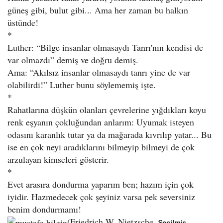
güneş gibi, bulut gibi... Ama her zaman bu halkın
üstünde!
*
Luther: “Bilge insanlar olmasaydı Tanrı'nın kendisi de
var olmazdı” demiş ve doğru demiş.
Ama: “Akılsız insanlar olmasaydı tanrı yine de var
olabilirdi!” Luther bunu söylememiş işte.
*
Rahatlarına düşkün olanları çevrelerine yığdıkları koyu
renk eşyanın çokluğundan anlarım: Uyumak isteyen
odasını karanlık tutar ya da mağarada kıvrılıp yatar... Bu
ise en çok neyi aradıklarını bilmeyip bilmeyi de çok
arzulayan kimseleri gösterir.
*
Evet arasıra dondurma yaparım ben; hazım için çok
iyidir. Hazmedecek çok şeyiniz varsa pek seversiniz
benim dondurmamı!
(Friedrich W. Nietzsche,
Seçilmiş