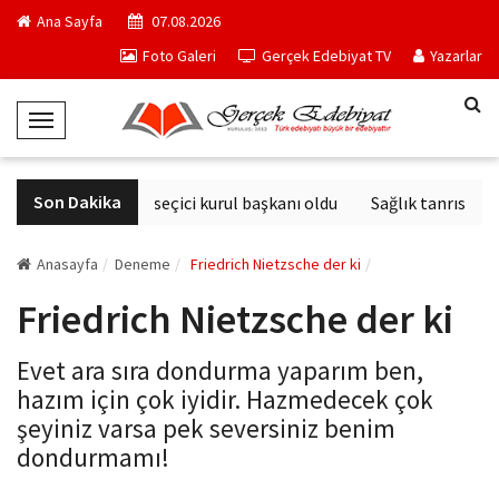
Ana Sayfa
07.08.2026
Foto Galeri
Gerçek Edebiyat TV
Yazarlar
T
o
g
Son Dakika
Derviş Zaim seçici kurul başkanı oldu
Sağlık tanrısının 
g
l
e
Anasayfa
Deneme
Friedrich Nietzsche der ki
N
Friedrich Nietzsche der ki
a
v
Evet ara sıra dondurma yaparım ben,
i
hazım için çok iyidir. Hazmedecek çok
g
şeyiniz varsa pek seversiniz benim
a
dondurmamı!
t
i