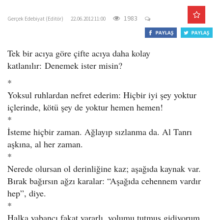
gercekedebiyat.com
o
n
1983
Gerçek Edebiyat (Editör)
22.06.2012 11:00
Tek bir acıya göre çifte acıya daha kolay
katlanılır:
Denemek ister misin?
*
Yoksul ruhlardan nefret ederim: Hiçbir iyi şey yoktur
içlerinde, kötü şey de yoktur hemen hemen!
*
İsteme hiçbir zaman. Ağlayıp sızlanma da. Al Tanrı
aşkına, al her zaman.
*
Nerede olursan ol derinliğine kaz; aşağıda kaynak var.
Bırak bağırsın ağzı karalar: “Aşağıda cehennem vardır
hep”, diye.
*
Halka yabancı fakat yararlı, yolumu tutmuş gidiyorum