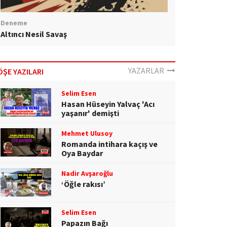
Deneme
Altıncı Nesil Savaş
YAZARLAR
ÖŞE YAZILARI
Selim Esen
Hasan Hüseyin Yalvaç 'Acı
yaşanır' demişti
Mehmet Ulusoy
Romanda intihara kaçış ve
Oya Baydar
Nadir Avşaroğlu
‘Öğle rakısı’
Selim Esen
Papazın Bağı