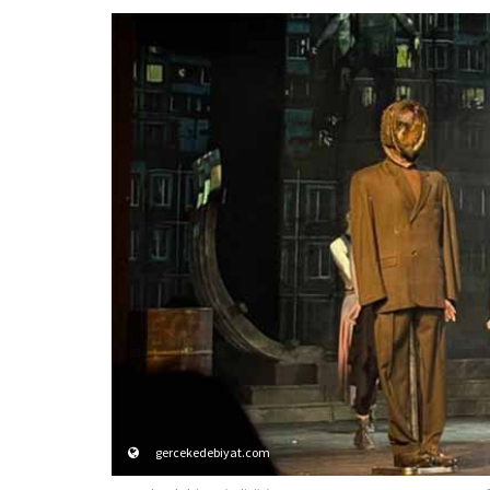
gercekedebiyat.com