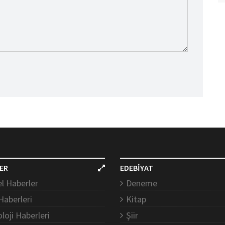
ER
EDEBİYAT
l Haberler
Deneme
Haberleri
Kitap
loji Haberleri
Şiir