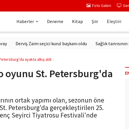
Foto Galeri
Ger
Haberler
Deneme
Kitap
Şiir
Eleştiri
Derviş Zaim seçici kurul başkanı oldu
Sağlık tanrısının heykel
 Petersburg'da ayakta alkış aldı
 o oyunu St. Petersburg'da
E
arının ortak yapımı olan, sezonun öne
St. Petersburg'da gerçekleştirilen 25.
enç Seyirci Tiyatrosu Festivali'nde