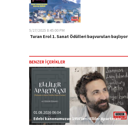
5/27/2025 8:45:00 PM
​ Turan Erol 1. Sanat Ödülleri başvuruları başlıyor
BENZER İÇERİKLER
01.08.2026 06:04
Edebi kanonumuzun 1950'leri: Elliler Apartmanı