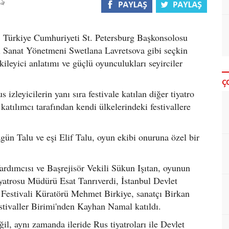
, Türkiye Cumhuriyeti St. Petersburg Başkonsolosu
l Sanat Yönetmeni Swetlana Lavretsova gibi seçkin
kileyici anlatımı ve güçlü oyunculukları seyirciler
Ç
zleyicilerin yanı sıra festivale katılan diğer tiyatro
katılımcı tarafından kendi ülkelerindeki festivallere
n Talu ve eşi Elif Talu, oyun ekibi onuruna özel bir
ardımcısı ve Başrejisör Vekili Sükun Işıtan, oyunun
atrosu Müdürü Esat Tanrıverdi, İstanbul Devlet
Festivali Küratörü Mehmet Birkiye, sanatçı Birkan
estivaller Birimi'nden Kayhan Namal katıldı.
l, aynı zamanda ileride Rus tiyatroları ile Devlet