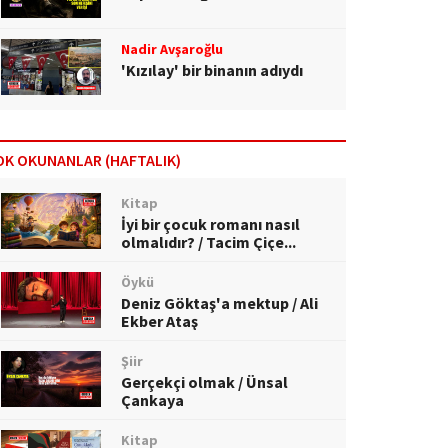
Nadir Avşaroğlu
'Kızılay' bir binanın adıydı
OK OKUNANLAR (HAFTALIK)
Kitap
İyi bir çocuk romanı nasıl
olmalıdır? / Tacim Çiçe...
Öykü
Deniz Göktaş'a mektup / Ali
Ekber Ataş
Şiir
Gerçekçi olmak / Ünsal
Çankaya
Kitap