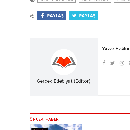
#DEVLET TIYATROLARI
#SN. PETERSBURG
#AYAKTA
Yazar Hakkı
Gerçek Edebiyat (Editör)
ÖNCEKİ HABER