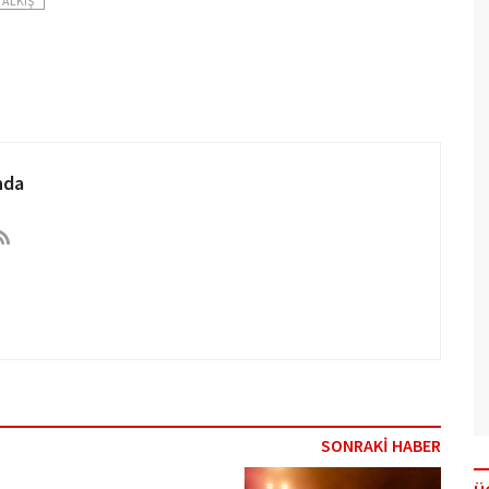
 ALKIŞ
nda
SONRAKİ HABER