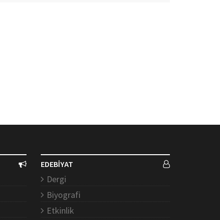
EDEBİYAT
Dergi
Biyografi
Etkinlik