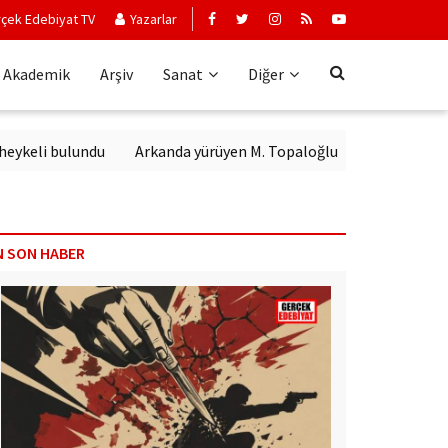
çek Edebiyat TV
Yazarlar
Akademik
Arşiv
Sanat
Diğer
i bulundu
Arkanda yürüyen M. Topaloğlu
N SON HABER