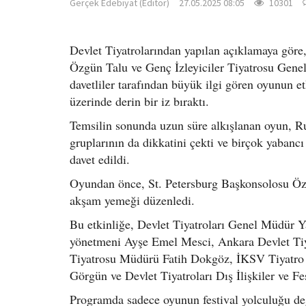
Gerçek Edebiyat (Editör)
27.05.2025 08:05
10301
Devlet Tiyatrolarından yapılan açıklamaya göre
Özgün Talu ve Genç İzleyiciler Tiyatrosu Gene
davetliler tarafından büyük ilgi gören oyunun et
üzerinde derin bir iz bıraktı.
Temsilin sonunda uzun süre alkışlanan oyun, Rus i
gruplarının da dikkatini çekti ve birçok yabancı 
davet edildi.
Oyundan önce, St. Petersburg Başkonsolosu Özgü
akşam yemeği düzenledi.
Bu etkinliğe, Devlet Tiyatroları Genel Müdür Y
yönetmeni Ayşe Emel Mesci, Ankara Devlet Tiy
Tiyatrosu Müdürü Fatih Dokgöz, İKSV Tiyatro 
Görgün ve Devlet Tiyatroları Dış İlişkiler ve F
Programda sadece oyunun festival yolculuğu deği