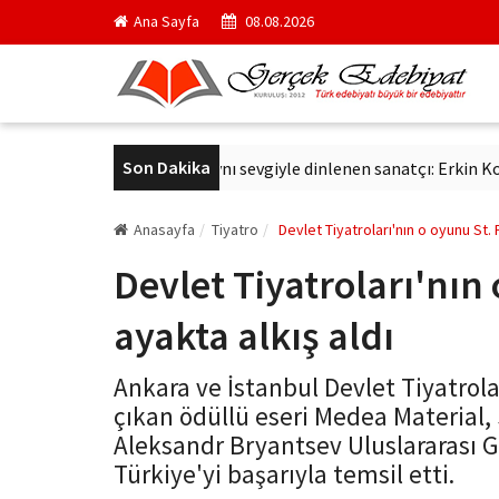
Ana Sayfa
08.08.2026
Son Dakika
vaş
Altmış yıldır aynı sevgiyle dinlenen sanatçı: Erkin Koray
Anasayfa
Tiyatro
Devlet Tiyatroları'nın o oyunu St.
Devlet Tiyatroları'nın
ayakta alkış aldı
Ankara ve İstanbul Devlet Tiyatrol
çıkan ödüllü eseri Medea Material, 
Aleksandr Bryantsev Uluslararası G
Türkiye'yi başarıyla temsil etti.