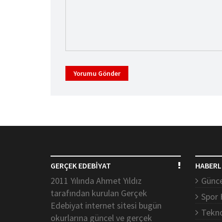
Yorumu Gönder
GERÇEK EDEBİYAT
HABERL
2011 Yılında Ahmet Yıldız
Günce
tarafından kurulan Gerçek
Spor 
Edebiyat internet sitesi bugün
Tekno
okurlarına güncel ve gerçek