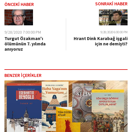
SONRAKİ HABER
ÖNCEKİ HABER
9/28/2020 7:00:00 PM
9/28/2020 6:00:00 PM
Turgut Özakman'ı
Hrant Dink Karabağ işgali
ölümünün 7. yılında
için ne demişti?
anıyoruz
BENZER İÇERİKLER