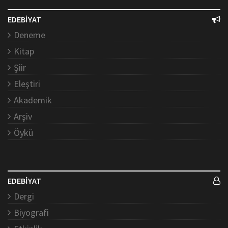
EDEBİYAT
Deneme
Kitap
Şiir
Eleştiri
Akademik
Arşiv
Öykü
EDEBİYAT
Dergi
Biyografi