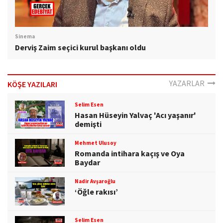
Sinema
Derviş Zaim seçici kurul başkanı oldu
YAZARLAR
KÖŞE YAZILARI
Selim Esen
Hasan Hüseyin Yalvaç 'Acı yaşanır'
demişti
Mehmet Ulusoy
Romanda intihara kaçış ve Oya
Baydar
Nadir Avşaroğlu
‘Öğle rakısı’
Selim Esen