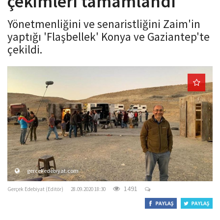
çekimleri tamamlandı
o
n
Yönetmenliğini ve senaristliğini Zaim'in
yaptığı 'Flaşbellek' Konya ve Gaziantep'te
çekildi.
gercekedebiyat.com
1491
Gerçek Edebiyat (Editör)
28.09.2020 18:30