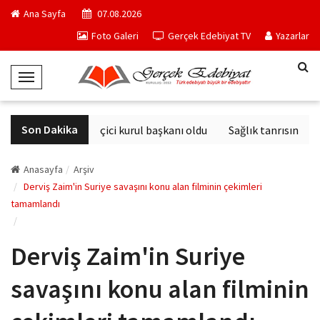
Ana Sayfa
07.08.2026
Foto Galeri
Gerçek Edebiyat TV
Yazarlar
T
o
g
Son Dakika
Derviş Zaim seçici kurul başkanı oldu
Sağlık tanrısının he
g
l
e
Anasayfa
Arşiv
N
Derviş Zaim'in Suriye savaşını konu alan filminin çekimleri
tamamlandı
a
v
i
Derviş Zaim'in Suriye
g
a
savaşını konu alan filminin
t
i