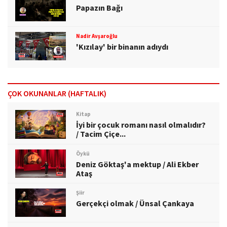
Papazın Bağı
Nadir Avşaroğlu
'Kızılay' bir binanın adıydı
ÇOK OKUNANLAR (HAFTALIK)
Kitap
İyi bir çocuk romanı nasıl olmalıdır?
/ Tacim Çiçe...
Öykü
Deniz Göktaş'a mektup / Ali Ekber
Ataş
Şiir
Gerçekçi olmak / Ünsal Çankaya