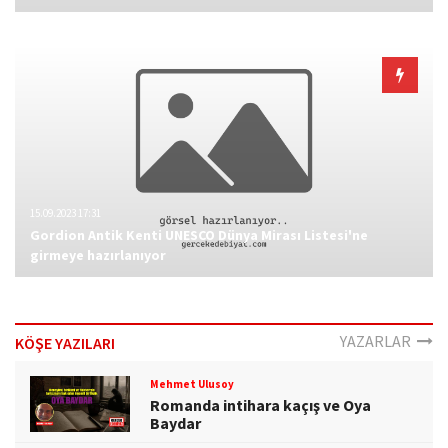
15.09.2023 17:31
Gordion Antik Kenti UNESCO Dünya Mirası Listesi'ne
girmeye hazırlanıyor
YAZARLAR
KÖŞE YAZILARI
Mehmet Ulusoy
Romanda intihara kaçış ve Oya
Baydar