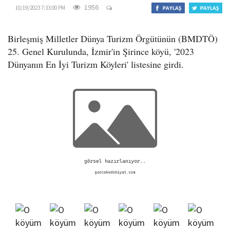
o
1956
10/19/2023 7:33:00 PM
n
Birleşmiş Milletler Dünya Turizm Örgütünün (BMDTÖ)
25. Genel Kurulunda, İzmir'in Şirince köyü, '2023
Dünyanın En İyi Turizm Köyleri' listesine girdi.