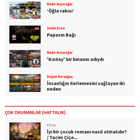
Nadir Avşaroğlu
‘Öğle rakısı’
Selim Esen
Papazın Bağı
Nadir Avşaroğlu
'Kızılay' bir binanın adıydı
Doğan Karaağaç
İnsanlığın ilerlemesini sağlayan iki
neden
ÇOK OKUNANLAR (HAFTALIK)
Kitap
İyi bir çocuk romanı nasıl olmalıdır?
/ Tacim Çiçe...