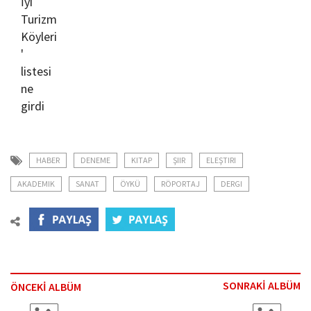
HABER
DENEME
KITAP
ŞIIR
ELEŞTIRI
AKADEMIK
SANAT
ÖYKÜ
RÖPORTAJ
DERGI
SONRAKİ ALBÜM
ÖNCEKİ ALBÜM