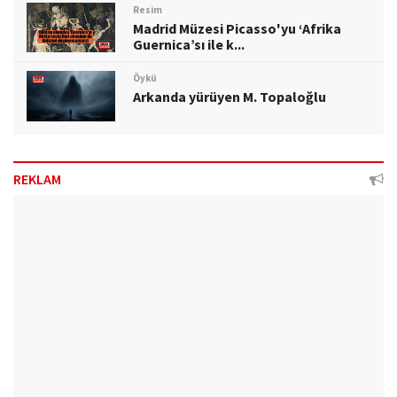
Resim
Madrid Müzesi Picasso'yu ‘Afrika
Guernica’sı ile k...
Öykü
Arkanda yürüyen M. Topaloğlu
REKLAM