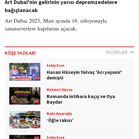
Art Dubai'nin gelirinin yarısı depremzedelere
bağışlanacak
Art Dubai 2023, Mart ayında 16. edisyonuyla
sanatseverlere kapılarını açacak.
YAZARLAR
KÖŞE YAZILARI
Selim Esen
Hasan Hüseyin Yalvaç 'Acı yaşanır'
demişti
Mehmet Ulusoy
Romanda intihara kaçış ve Oya
Baydar
Nadir Avşaroğlu
‘Öğle rakısı’
Selim Esen