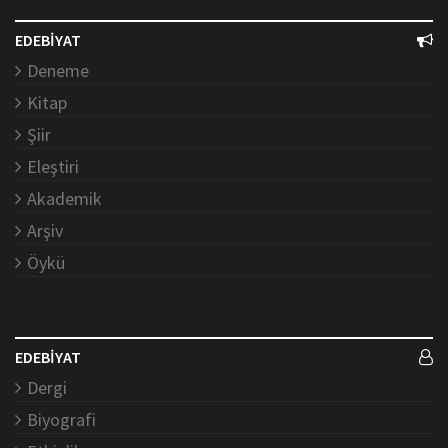
EDEBİYAT
Deneme
Kitap
Şiir
Eleştiri
Akademik
Arşiv
Öykü
EDEBİYAT
Dergi
Biyografi