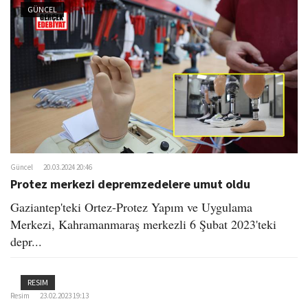
o
GÜNCEL
n
Güncel
20.03.2024 20:46
Protez merkezi depremzedelere umut oldu
Gaziantep'teki Ortez-Protez Yapım ve Uygulama
Merkezi, Kahramanmaraş merkezli 6 Şubat 2023'teki
depr...
RESIM
Resim
23.02.2023 19:13