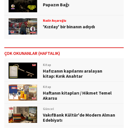
Papazın Bağı
Nadir Avşaroğlu
'Kızılay' bir binanın adıydı
ÇOK OKUNANLAR (HAFTALIK)
Kitap
Hafızanın kapılarını aralayan
kitap: Kırık Anahtar
Kitap
Haftanın kitapları / Hikmet Temel
Akarsu
Güncel
VakıfBank Kültür'de Modern Alman
Edebiyatı