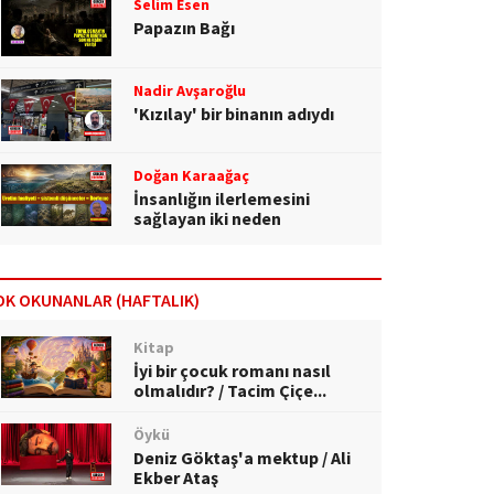
Selim Esen
Papazın Bağı
Nadir Avşaroğlu
'Kızılay' bir binanın adıydı
Doğan Karaağaç
İnsanlığın ilerlemesini
sağlayan iki neden
OK OKUNANLAR (HAFTALIK)
Kitap
İyi bir çocuk romanı nasıl
olmalıdır? / Tacim Çiçe...
Öykü
Deniz Göktaş'a mektup / Ali
Ekber Ataş