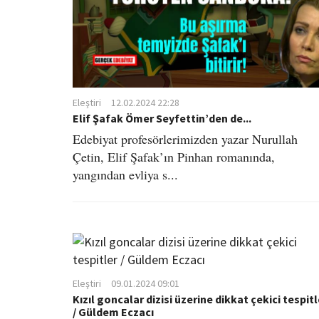
Eleştiri
12.02.2024 22:28
Elif Şafak Ömer Seyfettin’den de...
Edebiyat profesörlerimizden yazar Nurullah
Çetin, Elif Şafak’ın Pinhan romanında,
yangından evliya s...
Eleştiri
09.01.2024 09:01
Kızıl goncalar dizisi üzerine dikkat çekici tespitl
/ Güldem Eczacı