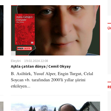
Ü
Eleştiri
19.02.2024 22:08
Aşkla çatılan dünya / Cemil Okyay
B. Asiltürk, Yusuf Alper, Engin Turgut, Celal
Soycan vb. tarafından 2000'li yıllar şiirini
etkileyen...
R