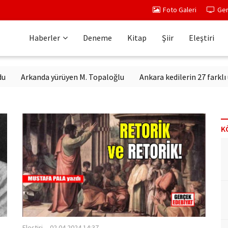
Foto Galeri
Ger
Haberler
Deneme
Kitap
Şiir
Eleştiri
nda yürüyen M. Topaloğlu
Ankara kedilerin 27 farklı ülkeden can
K
Eleştiri
02.04.2024 14:37