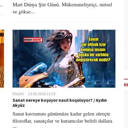
..
Mart Dünya Şiir Günü. Mükemmeliyetçi, mitsel
ve gökse...
R
Eleştiri
13.03.2024 12:33
Sanat nereye koşuyor nasıl koşuluyor? / Aydın
Akyüz
Sanat kavramını günümüze kadar gelen süreçte
filozoflar, sanatçılar ve kuramcılar belirli dallara
ay...