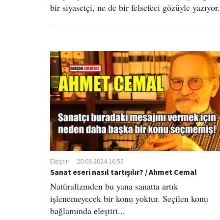
bir siyasetçi, ne de bir felsefeci gözüyle yazıyor.
Eleştiri
20.03.2024 16:55
Sanat eseri nasıl tartışılır? / Ahmet Cemal​
Natüralizmden bu yana sanatta artık
işlenemeyecek bir konu yoktur.​ Seçilen konu
bağlamında eleştiri...