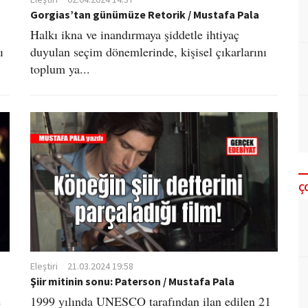
Gorgias’tan günümüze Retorik / Mustafa Pala
Halkı ikna ve inandırmaya şiddetle ihtiyaç
ı
duyulan seçim dönemlerinde, kişisel çıkarlarını
toplum ya...
Ç
Eleştiri
21.03.2024 19:58
Şiir mitinin sonu: Paterson / Mustafa Pala
e
​1999 yılında UNESCO tarafından ilan edilen 21