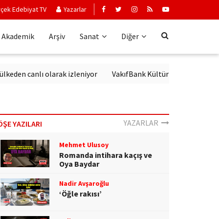
çek Edebiyat TV
Yazarlar
Akademik
Arşiv
Sanat
Diğer
lı olarak izleniyor
VakıfBank Kültür'de Modern Alman Edebiya
YAZARLAR
ÖŞE YAZILARI
Mehmet Ulusoy
Romanda intihara kaçış ve
Oya Baydar
Nadir Avşaroğlu
‘Öğle rakısı’