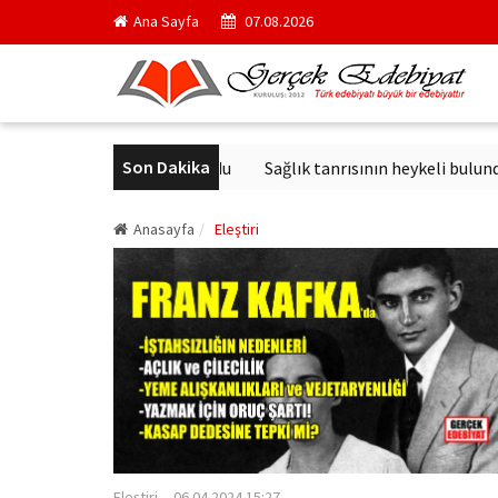
Ana Sayfa
07.08.2026
Son Dakika
i kurul başkanı oldu
Sağlık tanrısının heykeli bulundu
Arka
Anasayfa
Eleştiri
Eleştiri
06.04.2024 15:27