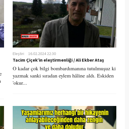
Eleştiri
16.02.2024 22:30
Tacim Çiçek’in eleştirmenliği / Ali Ekber Ataş
O kadar çok bilgi bombardımanına tutulmuşuz ki
e
yazmak sanki sıradan eylem hâline aldı. Eskiden
a
'okur...