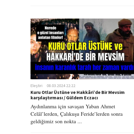
Eleştiri
08.03.2024 22:22
Kuru Otlar Üstüne ve Hakkâri’de Bir Mevsim
karşılaştırması / Güldem Eczacı
Aydınlanma için savaşan Yaban Ahmet
Celâl’lerden, Çalıkuşu Feride’lerden sonra
geldiğimiz son nokta ...