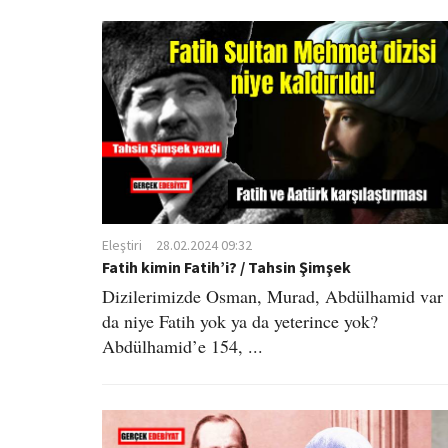
Eleştiri
28.02.2024 09:32
Fatih kimin Fatih’i? / Tahsin Şimşek
Dizilerimizde Osman, Murad, Abdülhamid var
da niye Fatih yok ya da yeterince yok?
Abdülhamid’e 154, ...