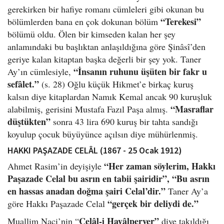
gerekirken bir hafiye romanı cümleleri gibi okunan bu
“Terekesi”
bölümlerden bana en çok dokunan bölüm
bölümü oldu. Ölen bir kimseden kalan her şey
anlamındaki bu başlıktan anlaşıldığına göre Şinâsî’den
geriye kalan kitaptan başka değerli bir şey yok. Taner
“İnsanın ruhunu üşüten bir fakr u
Ay’ın cümlesiyle,
sef
âlet.”
(s. 28) Oğlu küçük Hikmet’e birkaç kuruş
kalsın diye kitaplardan Namık Kemal ancak 90 kuruşluk
“Masraflar
alabilmiş, gerisini Mustafa Fazıl Paşa almış.
düştükten”
sonra 43 lira 690 kuruş bir tahta sandığı
koyulup çocuk büyüyünce açılsın diye mühürlenmiş.
HAKKI PAŞAZADE CELÂL (1867 - 25 Ocak 1912)
“Her zaman söylerim, Hakkı
Ahmet Rasim’in deyişiyle
Paşazade Celal bu asrın en tabii şairidir”, “Bu asrın
en hassas anadan doğma şairi Celal’dir.”
Taner Ay’a
“gerçek bir deliydi de.”
göre Hakkı Paşazade Celal
Cel
âl-i Hay
âlperver”
Muallim Naci’nin “
diye takıldığı