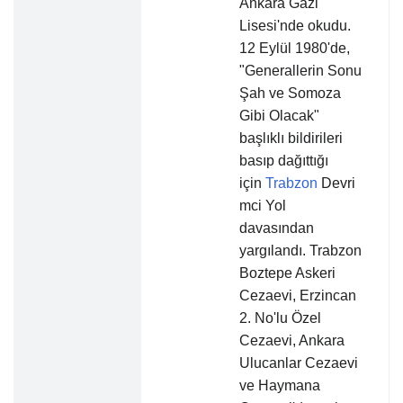
Ankara Gazi
Lisesi'nde okudu.
12 Eylül 1980'de,
"Generallerin Sonu
Şah ve Somoza
Gibi Olacak"
başlıklı bildirileri
basıp dağıttığı
için
Trabzon
Devri
mci Yol
davasından
yargılandı. Trabzon
Boztepe Askeri
Cezaevi, Erzincan
2. No'lu Özel
Cezaevi, Ankara
Ulucanlar Cezaevi
ve Haymana