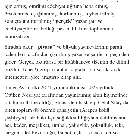
için atmış, ömrünü edebiyat uğruna heba etmiş,
örselenmiş, aşağılanmış, horlanmış, kaybettirilmiş
“gerçek”
sonuçta unutturulmuş
yazar şair ve
edebiyatçılarını, belleği pek hafif Türk toplumuna
anımsatıyor.
“piyasa”
Sıradan okur,
ve büyük yayınevlerinin paralı
kalemleri tarafından şişirilmiş yazar ve şairlerin peşinden
gider. Gerçek okurlarsa bir kitâbhaneye (Benim de dilimi
bozdun Taner!) girip kitaptan sayfalar okuyarak ya da
internetten iyice araştırıp kitap alır.
Taner Ay’ın ilki 2021 yılında ikincisi 2023 yılında
Ötüken Neşriyat tarafından yayınlanmış altın kıymetinde
kitabının ilkine aldığı, Şinasi’den başlayıp Celal Sılay’da
biten toplam 48 önemli şahsiyetin (Arapça kökü
şaşhiyyet), bir hukukçu soğukkanlılığıyla anlatılmış ama
acı, keder, meşakkat, intihar, yalnızlık, yoksulluk, içki,
sürgün, akıl bozukluğu, ihanet, aşk… kısaca kan ve