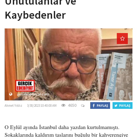
Unutulanlar ve
o
Kaybedenler
n
gercekedebiyat.com
4650
Ahmet Yıldız
3/30/2023 10:40:00 AM
O Eylül ayında İstanbul daha yazdan kurtulmamıştı.
Sokaklarında kaldırım taşlarını buğulu bir kahverengiye