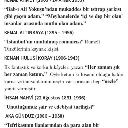
“Bab-ı Ali Yokuşu’ndan mukaddes bir ıstırap şarkısı
gibi geçen adam.”
“Meyhanelerde ‘içi ve dışı bir olan’
insanlar arasında mutlu olan adam.”
KEMAL ALTINKAYA (1895 – 1956)
“İstanbul’un unutulmuş romancısı”
Rumeli
Türkülerinin kaynak kişisi.
KENAN HULUSİ KORAY (1906-1943)
“Her zaman şık
İlk fantastik ve korku hikâyeleri yazarı
her zaman ketum.”
Öyle ketum ki lösemi olduğu halde
“nezle”
karısı ve tanıyanlarının neyin var sorusuna hep
yanıtı vermiştir.
İHSAN MAHVİ (22 Ağustos 1891-1936)
Unuttuğumuz şair ve edebiyat tarihçisi”
“
AKA GÜNDÜZ (1886 – 1958)
“Tefrikasının ilanlarından da para alan bir