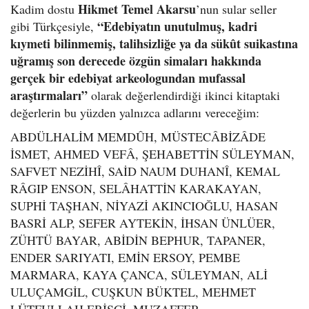
Hikmet Temel Akarsu
Kadim dostu
’nun sular seller
“Edebiyatın unutulmuş, kadri
gibi Türkçesiyle,
kıymeti bilinmemiş, talihsizliğe ya da sükût suikastına
uğramış son derecede özgün simaları hakkında
gerçek bir edebiyat arkeologundan mufassal
araştırmaları”
olarak değerlendirdiği ikinci kitaptaki
değerlerin bu yüzden yalnızca adlarını vereceğim:
ABDÜLHALİM MEMDÛH, MÜSTECÂBİZÂDE
İSMET, AHMED VEFÂ, ŞEHABETTİN SÜLEYMAN,
SAFVET NEZİHÎ, SAİD NAUM DUHANÎ, KEMAL
RÂGIP ENSON, SELÂHATTİN KARAKAYAN,
SUPHİ TAŞHAN, NİYAZİ AKINCIOĞLU, HASAN
BASRİ ALP, SEFER AYTEKİN, İHSAN ÜNLÜER,
ZÜHTÜ BAYAR, ABİDİN BEPHUR, TAPANER,
ENDER SARIYATI, EMİN ERSOY, PEMBE
MARMARA, KAYA ÇANCA, SÜLEYMAN, ALİ
ULUÇAMGİL, CUŞKUN BÜKTEL, MEHMET
LÜTFULLAH ERİŞÇİ, MUZAFFER