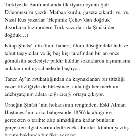
Türkiye’de Batılı anlamda ilk tiyatro oyunu Şair
Evlenmesi’ni yazdı. Matbaa kurdu, gazete çıkardı vs. vs.
Nasıl Rus yazarlar ‘Hepimiz Çehov’dan doğduk’
diyorlarsa biz modern Türk yazarları da Şinâsî’den
doğduk…)
Kitap Şinâsî ’nin ölüm haberi, ölüm döşeğindeki hali ve
tabut taşıyıcılar ve üç beş kişi tarafından bir an önce
gömülsün acelesiyle paldır küldür sokaklarda taşınmasını
anlatan müthiş sahnelerle başlıyor.
Taner Ay’ın avukatlığından da kaynaklanan bir titizliği
yazar titizliğiyle de birleşince, anlattığı her merhum
edebiyatçının adeta ıcığı cıcığı ortaya çıkıyor.
Örneğin Şinâsî ’nin hokkasının renginden, Eski Alman
Hastanesi’nin arka bahçesinde 1856’da aldığı evi
gerçekten o tarihte alıp almadığına kadar bunların
gerçekten ilgisi varmı dedirtecek alıntılar, kitabın yazılış
biçimi hakkında bir fikir veriyor: