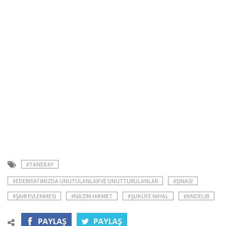
#TANER AY
#EDEBIYATIMIZDA UNUTULANLAR VE UNUTTURULANLAR
#ŞINASI
#ŞAIR EVLENMESI
#NAZIM HIKMET
#ŞUKÜFE NIHAL
#ANDELIB