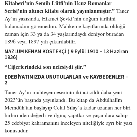
Kitabevi’nin Semih Lütfi’nin Ucuz Romanlar
Serisi’nin altıncı kitabı olarak yayınlanmıştır.”
Taner
Ay’ın yazısında, Hikmet Şevki’nin doğum tarihini
bulamadım göremedim. Mahkeme kayıtlarında öldüğü
zaman için 33 ya da 34 yaşlarındaydı deniyor buradan
1896 veya 1897 yılı çıkarılabilir.
MAZLUM KENAN KÖSTEKÇİ ( 9 Eylül 1910 – 13 Haziran
1936)
“Ciğerlerindeki son nefesiydi şiir.”
EDEBİYATIMIZDA UNUTULANLAR ve KAYBEDENLER –
2
Taner Ay’ın muhteşem eserinin ikinci cildi daha yeni
2023’ün başında yayınlandı. Bu kitap da Abdülhalîm
Memdûh’tan başlayıp Celal Sılay’a kadar uzanan her biri
birbirinden değerli ve ilginç yapıtlar ve yaşamlara sahip
25 edebiyat kahramanını inceleyen niteliğiyle ayrı bir yazı
konusudur.