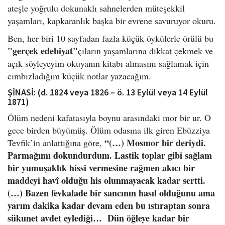
ateşle yoğrulu dokunaklı sahnelerden müteşekkil
yaşamları, kapkaranlık başka bir evrene savuruyor okuru.
Ben, her biri 10 sayfadan fazla küçük öykülerle örülü bu
"gerçek edebiyat"
çıların yaşamlarına dikkat çekmek ve
açık söyleyeyim okuyanın kitabı almasını sağlamak için
cımbızladığım küçük notlar yazacağım.
ŞİNASİ: (d. 1824 veya 1826 – ö. 13 Eylül veya 14 Eylül
1871)
Ölüm nedeni kafatasıyla boynu arasındaki mor bir ur. O
gece birden büyümüş. Ölüm odasına ilk giren Ebüzziya
“(…) Mosmor bir deriydi.
Tevfik’in anlattığına göre,
Parmağımı dokundurdum. Lastik toplar gibi sağlam
bir yumuşaklık hissi vermesine rağmen akıcı bir
maddeyi hav
î olduğu his olunmayacak kadar sertti.
(…) Bazen fevkalade bir sancının hasıl olduğunu ama
yarım dakika kadar devam eden bu ıstıraptan sonra
sükunet avdet eylediği… Dün öğleye kadar bir