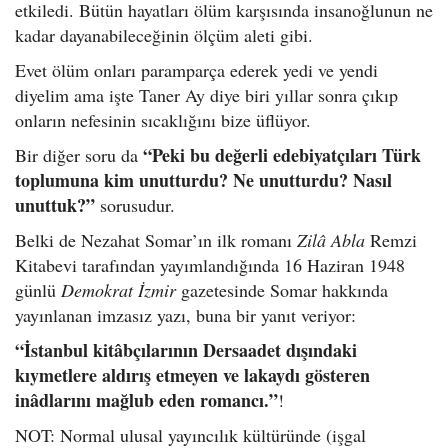
etkiledi. Bütün hayatları ölüm karşısında insanoğlunun ne
kadar dayanabileceğinin ölçüm aleti gibi.
Evet ölüm onları paramparça ederek yedi ve yendi
diyelim ama işte Taner Ay diye biri yıllar sonra çıkıp
onların nefesinin sıcaklığını bize üflüyor.
“Peki bu değerli edebiyatçıları Türk
Bir diğer soru da
toplumuna kim unutturdu? Ne unutturdu? Nasıl
unuttuk?”
sorusudur.
Belki de Nezahat Somar’ın ilk romanı
Zil
â Abla
Remzi
Kitabevi tarafından yayımlandığında 16 Haziran 1948
günlü
Demokrat İzmir
gazetesinde Somar hakkında
yayınlanan imzasız yazı, buna bir yanıt veriyor:
“İstanbul kitâbçılarının Dersaadet dışındaki
kıymetlere aldırış etmeyen ve lakaydı gösteren
inâdlarını mağlub eden romancı.”
!
NOT: Normal ulusal yayıncılık kültüründe (işgal