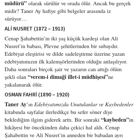
müdürü”
olarak sürülür ve orada ölür. Ancak bu gerçek
midir? Taner Ay hafiye gibi belgeler arasında iz
sürüyor…
ALİ NUSRET (1872 – 1913)
Cenap Şahabettin’in iki yaş küçük kardeşi olan Ali
Nusret’in babası, Plevne şehitlerinden bir subaydır.
Edebiyat eleştirisi ve dilde sadeleştirme üzerine yazan
edebiyatımızın ilk kalemşörlerinden olduğu anlaşılıyor.
Daha sonraları birçok şair ve yazarın can attığı ölüm
“verem-i dimağî illet-i müdhişesi”
şekli olan
ne
yakalanarak ölür.
OSMAN FAHRİ (1890 – 1920)
Taner Ay
’ın
Edebiyatımızda Unutulanlar ve Kaybedenler
kitabında sayfalar ilerledikçe bu sefer söner diye
“kaybeden”
beklediğim ilgim giderek arttı. Bir sonraki
in
hikâyesi bir öncekinden daha çekici hal aldı. Cenap
Şahabettin ve Ali Nusret’in anneden bir babadan ayrı