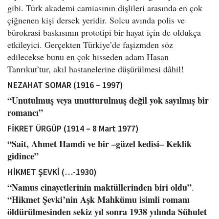
gibi. Türk akademi camiasının dişlileri arasında en çok
çiğnenen kişi dersek yeridir. Solcu avında polis ve
bürokrasi baskısının prototipi bir hayat için de oldukça
etkileyici. Gerçekten Türkiye’de faşizmden söz
edilecekse bunu en çok hisseden adam Hasan
Tanrıkut’tur, akıl hastanelerine düşürülmesi dâhil!
NEZAHAT SOMAR (1916 – 1997)
“Unutulmuş veya unutturulmuş değil yok sayılmış bir
romancı”
FİKRET ÜRGÜP (1914 – 8 Mart 1977)
“Sait, Ahmet Hamdi ve bir –güzel kedisi– Keklik
gidince”
HİKMET ŞEVKİ (…-1930)
“Namus cinayetlerinin maktüllerinden biri oldu”
.
“Hikmet Şevki’nin Aşk Mahkümu isimli romanı
öldürülmesinden sekiz yıl sonra 1938 yılında Sühulet