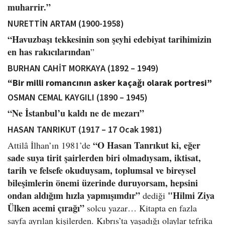
muharrir.”
NURETTİN ARTAM (1900-1958)
“Havuzbaşı tekkesinin son şeyhi edebiyat tarihimizin
en has rakıcılarından
”
BURHAN CAHİT MORKAYA (1892 – 1949)
“Bir milli romancının asker kaçağı olarak portresi”
OSMAN CEMAL KAYGILI (1890 – 1945)
“Ne İstanbul’u kaldı ne de mezarı”
HASAN TANRIKUT (1917 – 17 Ocak 1981)
“O Hasan Tanrıkut ki, eğer
Attilâ İlhan’ın 1981’de
sade suya tirit şairlerden biri olmadıysam, iktisat,
tarih ve felsefe okuduysam, toplumsal ve bireysel
bileşimlerin önemi üzerinde duruyorsam, hepsini
ondan aldığım hızla yapmışımdır”
"Hilmi Ziya
dediği
Ülken
acemi çırağı”
solcu yazar… Kitapta en fazla
sayfa ayrılan kişilerden. Kıbrıs’ta yaşadığı olaylar tefrika