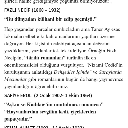
şiirleri haline geldiğiniyse çoğumuz bilmiyoruzdur!)
FAZLI NECİP (1868 – 1932)
“Bu dünyadan külhani bir edip geçmişti.”
Hep yaşamdan parçalar cımbızladım ama Taner Ay esas
lokmaları elbette ki kahramanlarının yapıtları üzerine
doğruyor. Her kişisinin edebiyat açısından değerini
yazdıklarını, yazılanlar tek tek irdeliyor. Örneğin Fazlı
“târihî romanları”
Necip'in,
türünün ilk en
önemlitemsilcisi olduğunu vurguluyor. “Nizami Cedid’in
kuruluşunun anlatıldığı
Dehşedler İçinde"
ve
Saraylarda
Mecnunlar
gibi romanlarının bugün de hangi yayınevince
yayınlandığını öğrenebilirsiniz.
SAFİYE EROL (2 Ocak 1902- 1 Ekim 1964)
“Aşkın ve Kadıköy’ün unutulmaz romancısı”
.
“Hayvanlardan sevgilim kedi, çiçeklerden
papatyadır.”
KEMAL AHMET (1903 - 14 Aralık 1933)