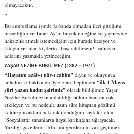
olmayacaktır.
*
Bu cımbızlama işinde farkında olmadan ileri gittiğimi
hissettiğim ve Taner Ay’ın büyük emeğine ve yayınevine
haksızlık etmek istemediğim için burada kesiyor ve
kitapta yer alan kişilerin –başarabilirsem!- yalnızca
adlarını yazmakla yetineceğim.
YAŞAR NEZİHE BÜKÜLMEZ (1882 – 1971)
“Hayatım az
âb-ı n
âr-ı cahim”
diyen ve okuyunca
“ilk 1 Mayıs
anladım ki hakikaten öyle olan, hepimizin
şiiri yazan kadın şairimiz”
olarak bildiğimiz Yaşar
Nezihe Bükülmez'in anlatıldığı bölüm beni en çok
etkileyen ve bu nedenle uzun süre kitaptan gözümü
kaldırıp uzaklara bakarak donduğum sayfalar oldu.
(Sosyalisttir sananlarsa hayal kırıklığına uğrayacak.
Yazdığı gazellerin Urfa sıra gecelerinin vaz geçilmez