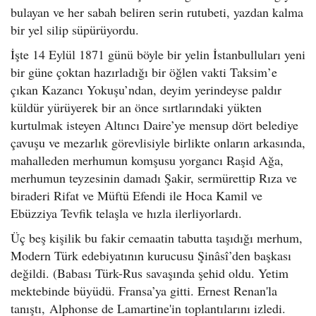
bulayan ve her sabah beliren serin rutubeti, yazdan kalma
bir yel silip süpürüyordu.
İşte 14 Eylül 1871 günü böyle bir yelin İstanbulluları yeni
bir güne çoktan hazırladığı bir öğlen vakti Taksim’e
çıkan Kazancı Yokuşu’ndan, deyim yerindeyse paldır
küldür yürüyerek bir an önce sırtlarındaki yükten
kurtulmak isteyen Altıncı Daire’ye mensup dört belediye
çavuşu ve mezarlık görevlisiyle birlikte onların arkasında,
mahalleden merhumun komşusu yorgancı Raşid Ağa,
merhumun teyzesinin damadı Şakir, sermürettip Rıza ve
biraderi Rifat ve Müftü Efendi ile Hoca Kamil ve
Ebüzziya Tevfik telaşla ve hızla ilerliyorlardı.
Üç beş kişilik bu fakir cemaatin tabutta taşıdığı merhum,
Modern Türk edebiyatının kurucusu Şinâsî’den başkası
değildi. (Babası Türk-Rus savaşında şehid oldu. Yetim
mektebinde büyüdü. Fransa’ya gitti. Ernest Renan'la
tanıştı, Alphonse de Lamartine'in toplantılarını izledi.