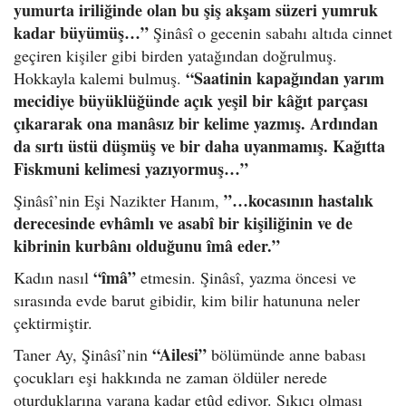
yumurta iriliğinde olan bu şiş akşam süzeri yumruk
kadar büyümüş…”
Şinâsî o gecenin sabahı altıda cinnet
geçiren kişiler gibi birden yatağından doğrulmuş.
“Saatinin kapağından yarım
Hokkayla kalemi bulmuş.
mecidiye büyüklüğünde açık yeşil bir k
âğıt parçası
çıkararak ona m
an
âsız bir kelime yazmış. Ardından
da sırtı üstü düşmüş ve bir daha uyanmamış. Kağıtta
Fiskmuni kelimesi yazıyormuş…”
”…kocasının hastalık
Şinâsî’nin Eşi Nazikter Hanım,
derecesinde evh
âmlı ve asab
î bir kişiliğinin ve de
kibrinin kurb
ânı olduğunu
îm
â eder.”
“
îm
â”
Kadın nasıl
etmesin. Şinâsî, yazma öncesi ve
sırasında evde barut gibidir, kim bilir hatununa neler
çektirmiştir.
“Ailesi”
Taner Ay, Şinâsî’nin
bölümünde anne babası
çocukları eşi hakkında ne zaman öldüler nerede
oturduklarına varana kadar etûd ediyor. Sıkıcı olması