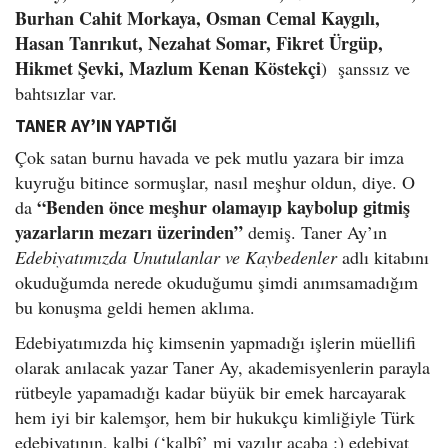
Burhan Cahit Morkaya, Osman Cemal Kaygılı,
Hasan Tanrıkut, Nezahat Somar, Fikret Ürgüp,
Hikmet Şevki, Mazlum Kenan Köstekçi
) şanssız ve
bahtsızlar var.
TANER AY’IN YAPTIĞI
Çok satan burnu havada ve pek mutlu yazara bir imza
kuyruğu bitince sormuşlar, nasıl meşhur oldun, diye. O
“Benden önce meşhur olamayıp kaybolup gitmiş
da
yazarların mezarı üzerinden”
demiş. Taner Ay’ın
Edebiyatımızda Unutulanlar ve Kaybedenler
adlı kitabını
okuduğumda nerede okuduğumu şimdi anımsamadığım
bu konuşma geldi hemen aklıma.
Edebiyatımızda hiç kimsenin yapmadığı işlerin müellifi
olarak anılacak yazar Taner Ay, akademisyenlerin parayla
rütbeyle yapamadığı kadar büyük bir emek harcayarak
hem iyi bir kalemşor, hem bir hukukçu kimliğiyle Türk
edebiyatının, kalbi (‘kalbî’ mi yazılır acaba :) edebiyat