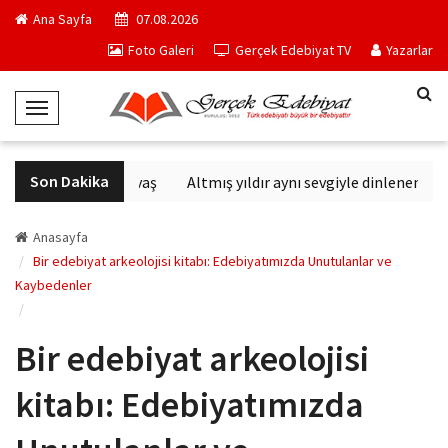
Ana Sayfa
07.08.2026
Foto Galeri
Gerçek Edebiyat TV
Yazarlar
T
o
g
Son Dakika
Altıncı Nesil Savaş
Altmış yıldır aynı sevgiyle dinlenen sanat
g
l
e
Anasayfa
N
Bir edebiyat arkeolojisi kitabı: Edebiyatımızda Unutulanlar ve
Kaybedenler
a
v
i
Bir edebiyat arkeolojisi
g
a
kitabı: Edebiyatımızda
t
i