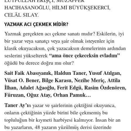
HACIHASANOĞLU, HİLMİ BÜYÜKŞEKERCİ,
CELÂL SILAY.
YAZMAK ACI ÇEKMEK MİDİR?
Yazmak gerçekten acı çekme sanatı mıdır? Eskilerin, iyi
bir yazar veya sanatçı veya şair olmak isteyenler için
klasik okuyacaksın, çok yazacaksın demelerinin ardından
“ama önce çekeceksin evladım”
seslerini yükselterek
öğüdü bu derece doğru mu olur?
Sait Faik Abasıyanık, Haldun Taner, Yusuf Atılgan,
Vüsat O. Bener, Bilge Karasu, Nezihe Meriç, Attila
İlhan, Adalet Ağaoğlu, Ferit Edgü, Rasim Özdenören,
Füruzan, Oğuz Atay, Orhan Pamuk…
Taner Ay’ı
n yazar ve şairlerinin çektiğini okuyunca,
onların çektiğinin yüzde birini bile çekmemiş bu
topluluğun bir kıymeti harbiyesi kalmıyor. İnsan bir an
bu yazarların, 48 yazarın yüzülmüş derisi üzerinde