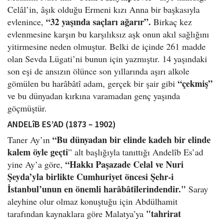
Celâl’in, âşık olduğu Ermeni kızı Anna bir başkasıyla
“32 yaşında saçları ağarır”.
evlenince,
Birkaç kez
evlenmesine karşın bu karşılıksız aşk onun akıl sağlığını
yitirmesine neden olmuştur. Belki de içinde 261 madde
olan Sevda Lügati’ni bunun için yazmıştır. 14 yaşındaki
son eşi de ansızın ölünce son yıllarında aşırı alkole
“çekmiş”
gömülen bu harâbâtî adam, gerçek bir şair gibi
ve bu dünyadan kırkına varamadan genç yaşında
göçmüştür.
ANDELîB ES’AD (1873 – 1902)
“Bu dünyadan bir elinde kadeh bir elinde
Taner Ay’ın
kalem öyle geçti
” alt başlığıyla tanıttığı Andelîb Es’ad
“Hakkı Paşazade Celal ve Nuri
yine Ay’a göre,
Şeyda’yla birlikte Cumhuriyet öncesi Şehr-i
İstanbul’unun en önemli har
âb
ât
îlerindendir."
Saray
aleyhine olur olmaz konuştuğu için Abdülhamit
"tahrirat
tarafından kaynaklara göre Malatya’ya