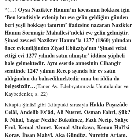
“(…) Oysa Nazikter Hanım’ın kocasının hokkası için
‘Ben kendisiyle evlenip bu eve gelin geldiğim günden
beri yeşil hokkayı tanırım’ ifadesine nazaran Nazikter
Hanım Sormagir Mahallesi’ndeki eve gelin gelmiştir.
Şinasi zevcesi Nazikter Hanım’la 1277 (1860) yılından
önce evlendiğinden Ziyad Ebüzziya’nın ‘Şinasi vefat
ettiği evi 1277 yılında satın almıştır’ iddiası şüpheli
hale gelmektedir. Aynı eserde annesinin Cihangir
semtinde 1247 yılının Recep ayında bir ev satın
aldığından da bahsedilmektedir ama bu iddia da
belgesizdir…
(Taner Ay, Edebiyatımızda Unutulanlar ve
Kaybedenler, s. 22)
Hakkı Paşazâde
Kitapta Şinâsî gibi (kitaptaki sırasıyla
Celâl, Andelîb Es’âd, Ali Nusret, Osman Fahri, Şük?
fe Nihal, Yaşar Nezihe Bükülmez, Fazlı Necip, Safiye
Erol, Kemal Ahmet, Kemal Altınkaya, Kenan Hul?si
Koray, İhsan Mahvî, Aka Gündüz, Nurettin Artam,