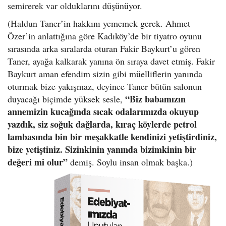
semirerek var olduklarını düşünüyor.
(Haldun Taner’in hakkını yememek gerek. Ahmet
Özer’in anlattığına göre Kadıköy’de bir tiyatro oyunu
sırasında arka sıralarda oturan Fakir Baykurt’u gören
Taner, ayağa kalkarak yanına ön sıraya davet etmiş. Fakir
Baykurt aman efendim sizin gibi müelliflerin yanında
oturmak bize yakışmaz, deyince Taner bütün salonun
“Biz babamızın
duyacağı biçimde yüksek sesle,
annemizin kucağında sıcak odalarımızda okuyup
yazdık, siz soğuk dağlarda, kıraç köylerde petrol
lambasında bin bir meşakkatle kendinizi yetiştirdiniz,
bize yetiştiniz. Sizinkinin yanında bizimkinin bir
değeri mi olur”
demiş. Soylu insan olmak başka.)