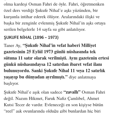
olma kardeşi Osman Fahri de öyle. Fahri, öğretmenken
özel ders verdiği Şukufe Nihal’e aşkı yüzünden, bir
kurşunla intihar ederek ölüyor. Aralarındaki ilişki ve
başka bir zenginle evlenmiş Şukufe Nihal’in aşkı ortaya
serilen belgelerle 14 sayfa su gibi anlatılıyor.
ŞUKUFE NİHAL (1896 – 1973)
“Şukufe Nihal’in vefat haberi Milliyet
Taner Ay,
gazetesinin 25 Eylül 1973 günlü nüshasında tek
sütuna 11 satır olarak verilmişti. Aynı gazetenin ertesi
günkü nüshasındaysa 12 satırdan ibaret vefat ilanı
bulunuyordu. Sanki Şukufe Nihal 11 veya 12 satırlık
yaşayıp bu dünyadan ayrılmıştı.”
diye anlatmaya
başlıyor.
“zavallı”
Şukufe Nihal’e aşık olan sadece
Osman Fahri
değil. Nazım Hikmet, Faruk Nafiz Çamlıbel, Ahmet
Kutsi Tecer de vardır. Evleneceği en son kişiyse bütün
“reel” aşk oyunlarında olduğu gibi bunlardan hiç biri