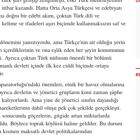
Ü
e itibar kazandı. Hatta Orta Asya Türkçesi ve edebiyatı
una doğru bir edebi akım, çoktan Türk dili ve
 kelime ve ifadeleri aşırı biçimde kullanmaksızın saf ve
ş dönemini yansıtıyordu, ama Türkçe'nin ait olduğu yerin
lin içerdiklerinin ve ona eşlik eden her şeyin konumunun
ti. Ayrıca çoktan Türk nüfusun önemli bir bölümü
anlı devleti içinde ilk kez ciddi biçimde ortaya
ir.
R
mparatorluğu'ndaki önemleri, etnik bir havuz olmalarına
 ayrıca devletin ve yönetici grupların kimi zaman şüphe
kalıyorlardı. Ama yine de yönetici sınıfın dayandığı
areketlerinin dahil oluşu pek çok şekilde gerçekleşti.
i sonucunda göçerlerin, gitgide artan miktarlarda
 oldu. Böylece toprak köylüsü haline geldiler. Bu durum
 kısmen maksatlı devlet politikalarından