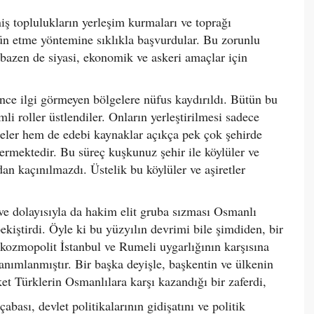
iş toplulukların yerleşim kurmaları ve toprağı
gün etme yöntemine sıklıkla başvurdular. Bu zorunlu
azen de siyasi, ekonomik ve askeri amaçlar için
ince ilgi görmeyen bölgelere nüfus kaydırıldı. Bütün bu
li roller üstlendiler. Onların yerleştirilmesi sadece
geler hem de edebi kaynaklar açıkça pek çok şehirde
ermektedir. Bu süreç kuşkunuz şehir ile köylüler ve
dan kaçınılmazdı. Üstelik bu köylüler ve aşiretler
a ve dolayısıyla da hakim elit gruba sızması Osmanlı
iştirdi. Öyle ki bu yüzyılın devrimi bile şimdiden, bir
i kozmopolit İstanbul ve Rumeli uygarlığının karşısına
nımlanmıştır. Bir başka deyişle, başkentin ve ülkenin
ket Türklerin Osmanlılara karşı kazandığı bir zaferdi,
ası, devlet politikalarının gidişatını ve politik