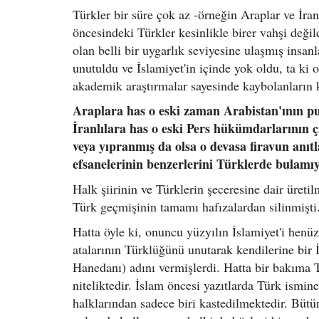
Türkler bir süre çok az -örneğin Araplar ve İranl
öncesindeki Türkler kesinlikle birer vahşi değild
olan belli bir uygarlık seviyesine ulaşmış insan
unutuldu ve İslamiyet'in içinde yok oldu, ta ki
akademik araştırmalar sayesinde kaybolanların 
Araplara has o eski zaman Arabistan'ının p
İranlılara has o eski Pers hükümdarlarının 
veya yıpranmış da olsa o devasa firavun anıtl
efsanelerinin benzerlerini Türklerde bulamı
Halk şiirinin ve Türklerin şeceresine dair üreti
Türk geçmişinin tamamı hafızalardan silinmişti
Hatta öyle ki, onuncu yüzyılın İslamiyet'i henü
atalarının Türklüğünü unutarak kendilerine bir İ
Hanedanı) adını vermişlerdi. Hatta bir bakıma T
niteliktedir. İslam öncesi yazıtlarda Türk ismin
halklarından sadece biri kastedilmektedir. Bütün