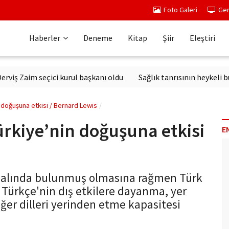
Foto Galeri
Ger
Haberler
Deneme
Kitap
Şiir
Eleştiri
aim seçici kurul başkanı oldu
Sağlık tanrısının heykeli bulundu
n doğuşuna etkisi / Bernard Lewis
ürkiye’nin doğuşuna etkisi
E
ti alında bulunmuş olmasına rağmen Türk
. Türkçe'nin dış etkilere dayanma, yer
ğer dilleri yerinden etme kapasitesi