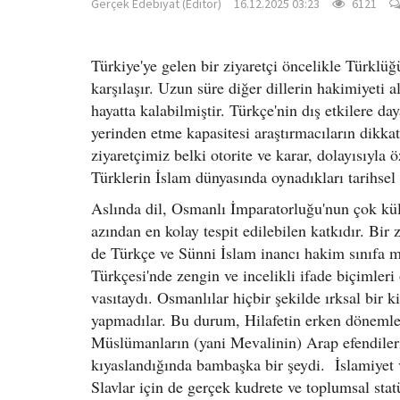
Gerçek Edebiyat (Editör)
16.12.2025 03:23
6121
Türkiye'ye gelen bir ziyaretçi öncelikle Türklüğ
karşılaşır. Uzun süre diğer dillerin hakimiyeti
hayatta kalabilmiştir. Türkçe'nin dış etkilere da
yerinden etme kapasitesi araştırmacıların dikkat
ziyaretçimiz belki otorite ve karar, dolayısıyla
Türklerin İslam dünyasında oynadıkları tarihsel
Aslında dil, Osmanlı İmparatorluğu'nun çok kül
azından en kolay tespit edilebilen katkıdır. Bi
de Türkçe ve Sünni İslam inancı hakim sınıfa me
Türkçesi'nde zengin ve incelikli ifade biçimleri 
vasıtaydı. Osmanlılar hiçbir şekilde ırksal bir 
yapmadılar. Bu durum, Hilafetin erken dönemle
Müslümanların (yani Mevalinin) Arap efendileri
kıyaslandığında bambaşka bir şeydi. İslamiyet 
Slavlar için de gerçek kudrete ve toplumsal stat