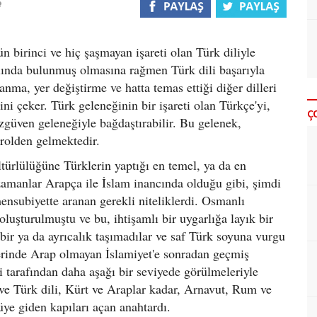
ün birinci ve hiç şaşmayan işareti olan Türk diliyle
 alında bulunmuş olmasına rağmen Türk dili başarıyla
yanma, yer değiştirme ve hatta temas ettiği diğer dilleri
ini çeker. Türk geleneğinin bir işareti olan Türkçe'yi,
Ç
 özgüven geleneğiyle bağdaştırabilir. Bu gelenek,
 rolden gelmektedir.
türlülüğüne Türklerin yaptığı en temel, ya da en
r zamanlar Arapça ile İslam inancında olduğu gibi, şimdi
nsubiyette aranan gerekli niteliklerdi. Osmanlı
oluşturulmuştu ve bu, ihtişamlı bir uygarlığa layık bir
kibir ya da ayrıcalık taşımadılar ve saf Türk soyuna vurgu
rinde Arap olmayan İslamiyet'e sonradan geçmiş
 tarafından daha aşağı bir seviyede görülmeleriyle
ve Türk dili, Kürt ve Araplar kadar, Arnavut, Rum ve
üye giden kapıları açan anahtardı.