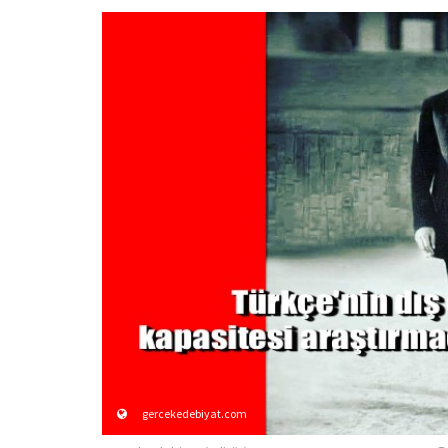
gercekedebiyat.com