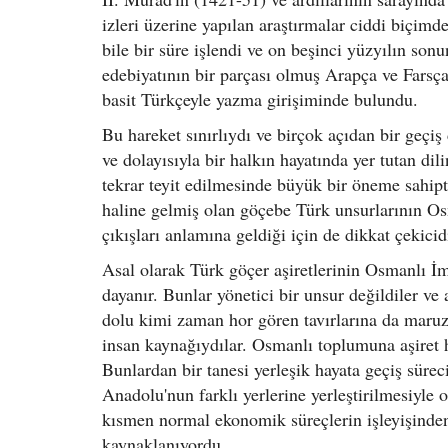
izleri üzerine yapılan araştırmalar ciddi biçimd
bile bir süre işlendi ve on beşinci yüzyılın son
edebiyatının bir parçası olmuş Arapça ve Farsça
basit Türkçeyle yazma girişiminde bulundu.
Bu hareket sınırlıydı ve birçok açıdan bir geçi
ve dolayısıyla bir halkın hayatında yer tutan di
tekrar teyit edilmesinde büyük bir öneme sahip
haline gelmiş olan göçebe Türk unsurlarının Osm
çıkışları anlamına geldiği için de dikkat çekicid
Asal olarak Türk göçer aşiretlerinin Osmanlı İ
dayanır. Bunlar yönetici bir unsur değildiler ve
dolu kimi zaman hor gören tavırlarına da maruz 
insan kaynağıydılar. Osmanlı toplumuna aşiret h
Bunlardan bir tanesi yerleşik hayata geçiş sürec
Anadolu'nun farklı yerlerine yerleştirilmesiyle
kısmen normal ekonomik süreçlerin işleyişinden
kaynaklanıyordu.