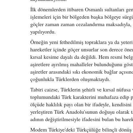
İlk dönemlerden itibaren Osmanlı sultanları gen
işlemeleri için bir bölgeden başka bölgeye sür
göçler zaman zaman cezalandırma maksadıyla, b
yapılıyordu.
Örneğin yeni fethedilmiş topraklara ya da yeter
hareketler içinde göçer unsurlar son derece önem
kırsal kesime dayalı da değildi. Hem resmi bel
aşiretlere ayrılmış mahalleler bulunduğunu göst
aşiretler arasındaki sıkı ekonomik bağlar açısın
çoğunlukla Türklerden oluşmaktaydı.
Tabiri caizse, Türklerin şehirli ve kırsal nüfus
toplumundaki Türk karakterini muhafaza edip pek
ölçüde haklılık payı olan bir ifadeyle, kendisin
yerleştiren Türk Anadolu'sunun doğuşu olarak ta
adının değiştirilmesiyle ifadesini bulan bu hare
Modem Türkiye'deki Türkçülüğe bilinçli dönüş çab