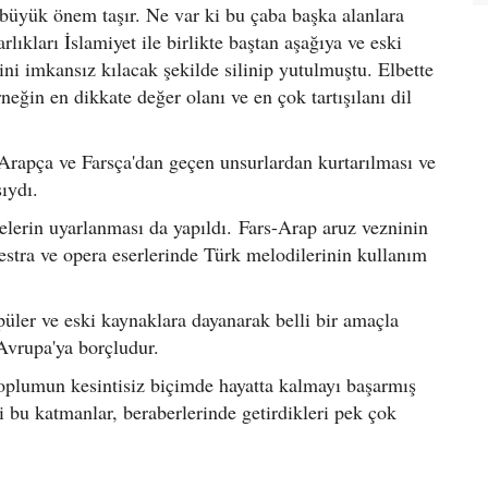
a büyük önem taşır. Ne var ki bu çaba başka alanlara
rlıkları İslamiyet ile birlikte baştan aşağıya ve eski
ni imkansız kılacak şekilde silinip yutulmuştu. Elbette
neğin en dikkate değer olanı ve en çok tartışılanı dil
 Arapça ve Farsça'dan geçen unsurlardan kurtarılması ve
ıydı.
melerin uyarlanması da yapıldı. Fars-Arap aruz vezninin
stra ve opera eserlerinde Türk melodilerinin kullanım
ler ve eski kaynaklara dayanarak belli bir amaçla
 Avrupa'ya borçludur.
toplumun kesintisiz biçimde hayatta kalmayı başarmış
 bu katmanlar, beraberlerinde getirdikleri pek çok