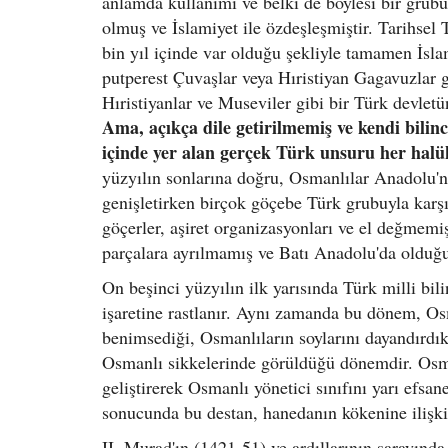
anlamda kullanımı ve belki de böylesi bir grubu
olmuş ve İslamiyet ile özdeşleşmiştir. Tarihsel T
bin yıl içinde var olduğu şekliyle tamamen İsla
putperest Çuvaşlar veya Hıristiyan Gagavuzlar 
Hıristiyanlar ve Museviler gibi bir Türk devlet
Ama, açıkça dile getirilmemiş ve kendi bili
içinde yer alan gerçek Türk unsuru her halü
yüzyılın sonlarına doğru, Osmanlılar Anadolu'n
genişletirken birçok göçebe Türk grubuyla karşı
göçerler, aşiret organizasyonları ve el değmemi
parçalara ayrılmamış ve Batı Anadolu'da olduğu
On beşinci yüzyılın ilk yarısında Türk milli bili
işaretine rastlanır. Aynı zamanda bu dönem, Os
benimsediği, Osmanlıların soylarını dayandırdı
Osmanlı sikkelerinde görüldüğü dönemdir. Osmanl
geliştirerek Osmanlı yönetici sınıfını yarı efsan
sonucunda bu destan, hanedanın kökenine ilişki
II. Murad'ın (1421-51) ve ardıllarının sarayında