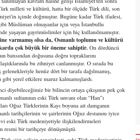
 tanımlayan kavram haline gelişi İslamiyet'ten sonra
ürk milleti ve kültürü, hatta bir ölçüde Türk dili, son
miyet'in içinde doğmuştur. Bugüne kadar Türk ifadesi,
gibi Müslüman olmayanlar için veya İstanbullu
ünde yaşayan gayrimüslimler için hiç kullanılmamıştır.
ncine varmamış olsa da, Osmanlı toplumu ve kültürü
karda çok büyük bir öneme sahiptir.
On dördüncü
un batısından doğusuna doğru topraklarını
laştıklarında bu zihniyet canlanmıştır. O sırada bu
ş gelenekleriyle henüz dört bir tarafa dağılmamış,
 gibi yerel etkilere maruz kalmamışlardı.
nci diyebileceğimiz bir bilincin ortaya çıkışının pek çok
manlı sultanının eski Türk unvanı olan “Han”ı
kları Oğuz Türklerinin Kayı boyuna ait damganın
ı tarihçilerinin ve şairlerinin Oğuz destanını iyice
evi eski Türk medeniyetiyle ilişkilendirmeleri
n resmi bir tarihçeye dönüşmüştü.
 Türk şiiri gelişip zenginleşti, eski Türk medeniyetinin