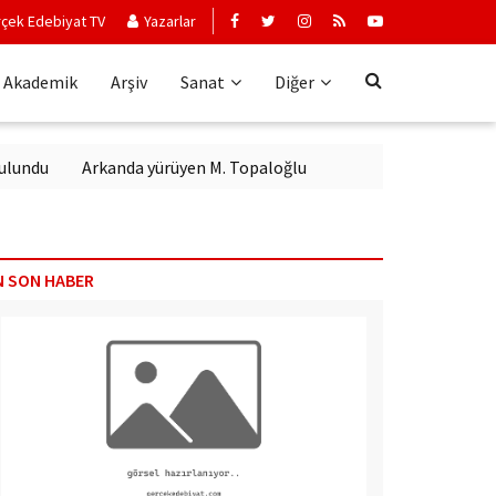
çek Edebiyat TV
Yazarlar
Akademik
Arşiv
Sanat
Diğer
Arkanda yürüyen M. Topaloğlu
N SON HABER