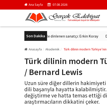
Ana Sayfa
07.08.2026
Son Dakika
tmış yıldır aynı sevgiyle dinlenen sanatçı: Erkin Koray
Derviş Z
Anasayfa
Akademik
Türk dilinin modern Türkiye’ni
Türk dilinin modern T
/ Bernard Lewis
Uzun süre diğer dillerin hakimiye
dili başarıyla hayatta kalabilmiştir
değiştirme ve hatta temas ettiği di
araştırmacıların dikkatini çeker.