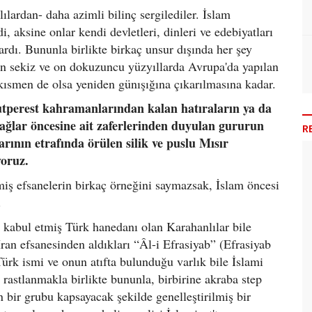
ılardan- daha azimli bilinç sergilediler. İslam
i, aksine onlar kendi devletleri, dinleri ve edebiyatları
lardı. Bununla birlikte birkaç unsur dışında her şey
 on sekiz ve on dokuzuncu yüzyıllarda Avrupa'da yapılan
kısmen de olsa yeniden günışığına çıkarılmasına kadar.
utperest kahramanlarından kalan hatıraların ya da
çağlar öncesine ait zaferlerinden duyulan gururun
R
arının etrafında örülen silik ve puslu Mısır
yoruz.
lmiş efsanelerin birkaç örneğini saymazsak, İslam öncesi
.
z kabul etmiş Türk hanedanı olan Karahanlılar bile
ran efsanesinden aldıkları “Âl-i Efrasiyab” (Efrasiyab
ürk ismi ve onun atıfta bulunduğu varlık bile İslami
e rastlanmakla birlikte bununla, birbirine akraba step
 bir grubu kapsayacak şekilde genelleştirilmiş bir