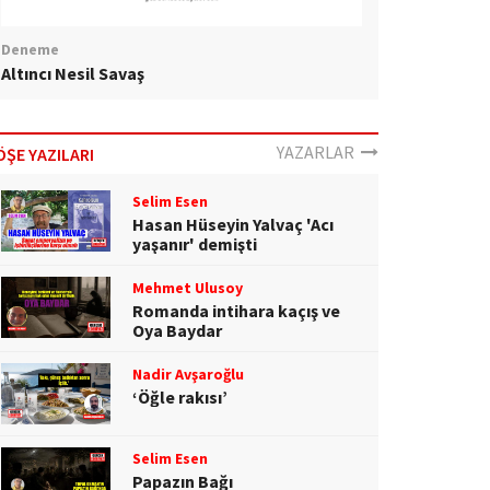
Deneme
Altıncı Nesil Savaş
YAZARLAR
ÖŞE YAZILARI
Selim Esen
Hasan Hüseyin Yalvaç 'Acı
yaşanır' demişti
Mehmet Ulusoy
Romanda intihara kaçış ve
Oya Baydar
Nadir Avşaroğlu
‘Öğle rakısı’
Selim Esen
Papazın Bağı