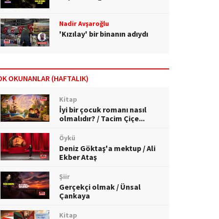
Nadir Avşaroğlu
'Kızılay' bir binanın adıydı
OK OKUNANLAR (HAFTALIK)
Kitap
İyi bir çocuk romanı nasıl
olmalıdır? / Tacim Çiçe...
Öykü
Deniz Göktaş'a mektup / Ali
Ekber Ataş
Şiir
Gerçekçi olmak / Ünsal
Çankaya
Kitap