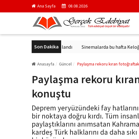
Ana Sayfa
08.08.2026
Son Dakika
k'in en ünlü yapıtı yayımlandı
Sinemalarda bu hafta Keloğlan ve 
Anasayfa
Güncel
Paylaşma rekoru kıran fotoğrafta
Paylaşma rekoru kıran
konuştu
Deprem yeryüzündeki fay hatlarını
bir noktaya doğru kırdı. Tüm insanl
paylaştıklarını anımsatan Kahram
kardeş Türk halklarını da daha sıkı