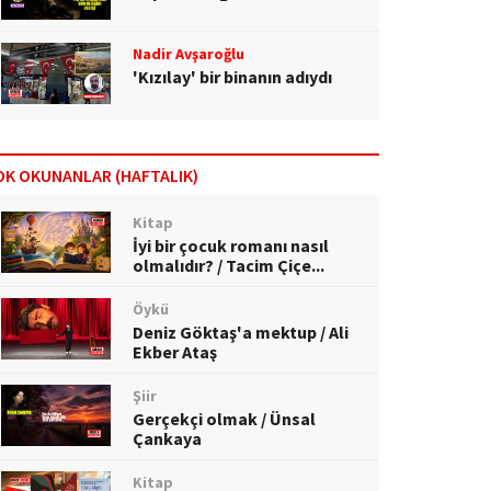
Nadir Avşaroğlu
'Kızılay' bir binanın adıydı
OK OKUNANLAR (HAFTALIK)
Kitap
İyi bir çocuk romanı nasıl
olmalıdır? / Tacim Çiçe...
Öykü
Deniz Göktaş'a mektup / Ali
Ekber Ataş
Şiir
Gerçekçi olmak / Ünsal
Çankaya
Kitap