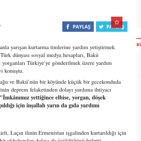
K
nla yarışan kurtarma timlerine yardım yetiştirmek
e Türk dünyası sosyal medya hesapları, Bakü
ği yorganları Türkiye’ye gönderilmek üzere yardım
yi konuştu.
duğu ve Bakü’nün bir köyünde küçük bir gecekonduda
rinin deprem felaketinden dolayı yardıma ihtiyacı
"İmkânımız yettiğince elbise, yorgan, döşek
pıldığı için inşallah yarın da gıda yardımı
li, Laçın ilinin Ermenistan işgalinden kurtarıldığı için
hit olduğundan dolayı da üzüldüğünü belirtti.