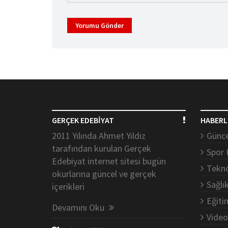
Yorumu Gönder
GERÇEK EDEBİYAT
HABERL
2011 Yılında Ahmet Yıldız
Günce
tarafından kurulan Gerçek
Spor 
Edebiyat internet sitesi bugün
Tekno
okurlarına güncel ve gerçek
Sağlı
içerikleri
Eğiti
Devamını Oku
Video