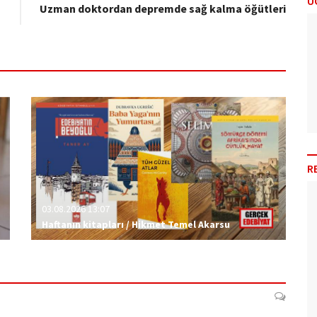
Ü
Uzman doktordan depremde sağ kalma öğütleri
R
03.08.2026 13:07
Haftanın kitapları / Hikmet Temel Akarsu