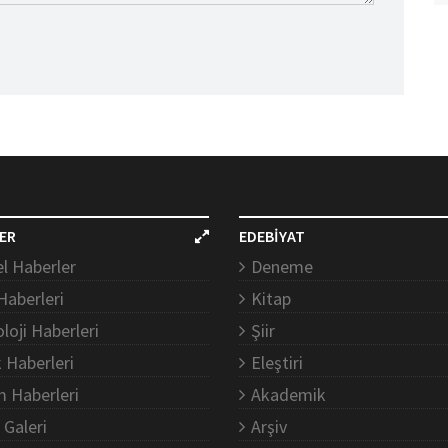
ER
EDEBİYAT
l Haberler
Deneme
Haberleri
Kitap
loji Haberleri
Şiir
k Haberleri
Eleştiri
m Haberleri
Akademik
 Galeri
Arşiv