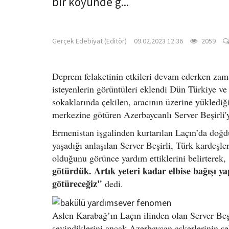
bir köyünde g...
gercekedebiyat.com
Gerçek Edebiyat (Editör)
09.02.2023 12:36
2059
Deprem felaketinin etkileri devam ederken zama
isteyenlerin görüntüleri eklendi Dün Türkiye v
sokaklarında çekilen, aracının üzerine yükledi
merkezine götüren Azerbaycanlı Server Beşirli'
Ermenistan işgalinden kurtarılan Laçın’da doğ
yaşadığı anlaşılan Server Beşirli, Türk kardeşle
olduğunu görünce yardım ettiklerini belirterek,
götürdük. Artık yeteri kadar elbise bağışı ya
götüreceğiz"
dedi.
Aslen Karabağ’ın Laçın ilinden olan Server Beşir
sevindiklerini ancak Azerbaycan askerlerinin şe