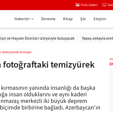
Foto Galeri
Ger
Haberler
Deneme
Kitap
Şiir
Eleştiri
Hayvan Dostları izleyiciyle buluşacak
Yapay zekayla üretilen di
ki temizyürek konuştu
 fotoğraftaki temizyürek
E
 kırmasının yanında insanlığı da başka
ığa insan olduklarını ve aynı kaderi
anmaraş merkezli iki büyük deprem
 biçimde birbirine bağladı. Azerbaycan'ın