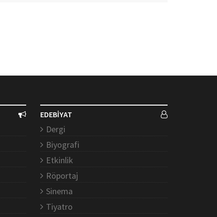
EDEBİYAT
Dergi
Biyografi
Etkinlik
Röportaj
Sinema
Tiyatro