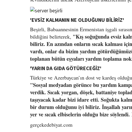
'EVSİZ KALMANIN NE OLDUĞUNU BİLİRİZ'
Beşirli, Babaannesinin Ermenistan işgali sıras
"Kış soğuğunda evsiz kalm
bildiğini belirterek,
biliriz. En azından onların sıcak kalması iç
vardı, onlar da bizim yardım götürdüğümüzü 
toplanan bütün eşyaları yardım toplama nokt
'YARIN DA GIDA GÖTÜRECEĞİZ'
Türkiye ve Azerbaycan’ın dost ve kardeş olduğu
"Sosyal medyadan görünce bu yardım kampan
verdik. Sıcak yorgan, döşek, battaniye topl
taşıyacak kadar bizi idare etti. Soğukta kalma
bir durum olduğunu iyi biliriz. İnşallah yar
yer ve sıcak elbiselerin olduğu bize söylendi
gerçekedebiyat.com