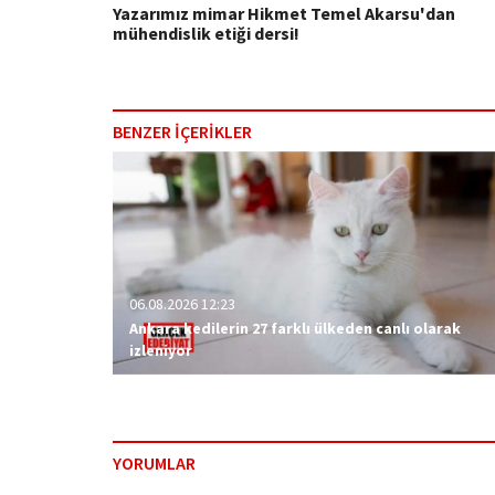
Yazarımız mimar Hikmet Temel Akarsu'dan
mühendislik etiği dersi!
BENZER İÇERİKLER
06.08.2026 12:23
Ankara kedilerin 27 farklı ülkeden canlı olarak
izleniyor
YORUMLAR