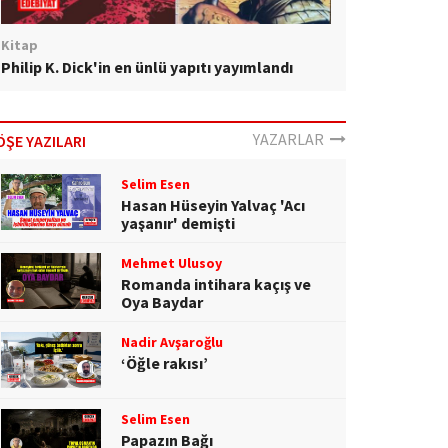
Kitap
Philip K. Dick'in en ünlü yapıtı yayımlandı
YAZARLAR
ÖŞE YAZILARI
Selim Esen
Hasan Hüseyin Yalvaç 'Acı
yaşanır' demişti
Mehmet Ulusoy
Romanda intihara kaçış ve
Oya Baydar
Nadir Avşaroğlu
‘Öğle rakısı’
Selim Esen
Papazın Bağı