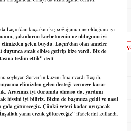
ında Laçın’dan kaçarken kış soğuğunun ne olduğunu iyi
anın, yakınlarını kaybetmenin ne olduğunu iyi
in elimizden gelen buydu. Laçın’dan olan anneler
Ç
duyunca sıcak elbise getirip bize verdi. Biz de
asına teslim ettik"
dedi.
nu söyleyen Server’in kuzeni İmamverdi Beşirli,
yasına elimizden gelen desteği vermeye karar
adık. Aracımız iyi durumda olmasa da, yardımı
k hissini iyi biliriz. Bizim de başımıza geldi ve nasıl
ın gıda götüreceğiz. Çünkü yeteri kadar uyuyacak
. İnşallah yarın erzak götüreceğiz"
ifadelerini kullandı.