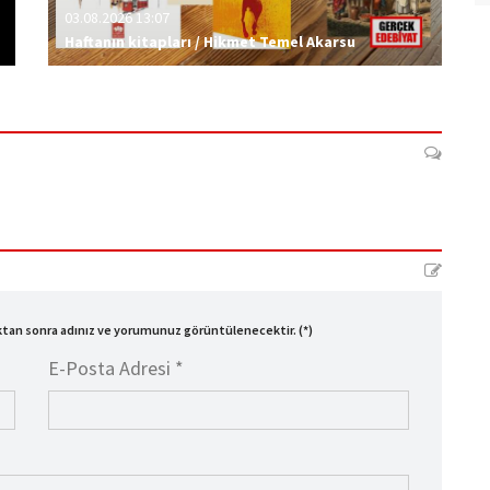
03.08.2026 13:07
Haftanın kitapları / Hikmet Temel Akarsu
ıktan sonra adınız ve yorumunuz görüntülenecektir. (*)
E-Posta Adresi *