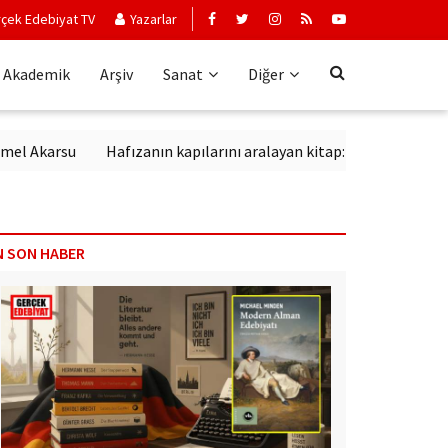
çek Edebiyat TV
Yazarlar
Akademik
Arşiv
Sanat
Diğer
arsu
Hafızanın kapılarını aralayan kitap: Kırık Anahtar
Edeb
N SON HABER