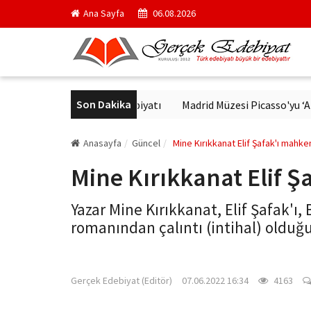
Ana Sayfa
06.08.2026
Son Dakika
de Modern Alman Edebiyatı
Madrid Müzesi Picasso'yu ‘Afrika Guer
Anasayfa
Güncel
Mine Kırıkkanat Elif Şafak'ı mahk
Mine Kırıkkanat Elif 
Yazar Mine Kırıkkanat, Elif Şafak'ı,
romanından çalıntı (intihal) olduğ
gercekedebiyat.com
Gerçek Edebiyat (Editör)
07.06.2022 16:34
4163