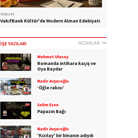
Güncel
VakıfBank Kültür'de Modern Alman Edebiyatı
YAZARLAR
ÖŞE YAZILARI
Mehmet Ulusoy
Romanda intihara kaçış ve
Oya Baydar
Nadir Avşaroğlu
‘Öğle rakısı’
Selim Esen
Papazın Bağı
Nadir Avşaroğlu
'Kızılay' bir binanın adıydı