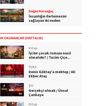
Doğan Karaağaç
İnsanlığın ilerlemesini
sağlayan iki neden
OK OKUNANLAR (HAFTALIK)
Kitap
İyi bir çocuk romanı nasıl
olmalıdır? / Tacim Çiçe...
Öykü
Deniz Göktaş'a mektup / Ali
Ekber Ataş
Şiir
Gerçekçi olmak / Ünsal
Çankaya
Kitap