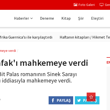
Foto Galeri
Ger
Haberler
Deneme
Kitap
Şiir
Eleştiri
nica’sı ile karşılaştırdı
Haftanın kitapları / Hikmet Temel Ak
emeye verdi
Şafak'ı mahkemeye verdi
E
 Bit Palas romanının Sinek Sarayı
u iddiasıyla mahkemeye verdi.