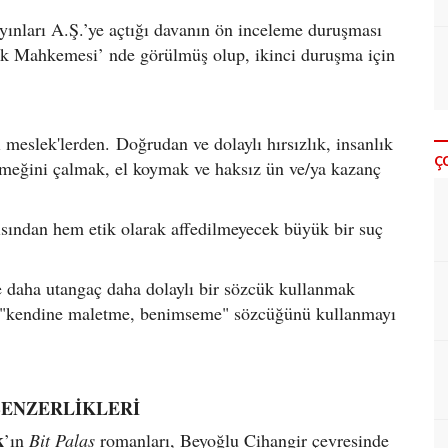
ınları A.Ş.’ye açtığı davanın ön inceleme duruşması
uk Mahkemesi’ nde görülmüş olup, ikinci duruşma için
ki meslek'lerden.
Doğrudan ve dolaylı hırsızlık, insanlık
Ç
 emeğini çalmak, el koymak ve haksız ün ve/ya kazanç
sından hem etik olarak affedilmeyecek büyük bir suç
e daha utangaç daha dolaylı bir sözcük kullanmak
? "kendine maletme, benimseme" sözcüğünü kullanmayı
 BENZERLİKLERİ
k
’ın
Bit Palas
romanları, Beyoğlu Cihangir çevresinde