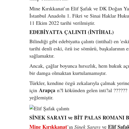
Mine Kırıkkanat’ın Elif Şafak ve DK Doğan Yay
İstanbul Anadolu 1. Fikri ve Sinai Haklar Huk
11 Ekim 2022 tarihi verilmiştir.
EDEBİYATTA ÇALINTI (İNTİHAL)
Bilindiği gibi edebiyatta çalıntı (intihal) en 'es
tarihi denli eski, özü ise sömürü, başkalarının
sağlamaktır.
Ancak, çağlar boyunca hırsızlık, hem hukuk açı
bir damga olmaktan kurtulamamıştır.
Türkler, kendine özgü zekalarıyla çalmak yerin
Arapça
için
n?l kökünden gelen inti?al ?????
yeğlemiştir.
SİNEK SARAYI ve BİT PALAS ROMANI
Mine Kırıkkanat
Elif Şafa
’ın
Sinek Sarayı
ve