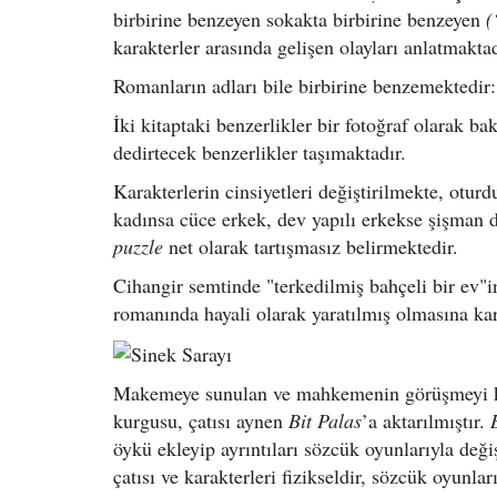
birbirine benzeyen sokakta birbirine benzeyen
(
karakterler arasında gelişen olayları anlatmaktad
Romanların adları bile birbirine benzemektedir
İki kitaptaki benzerlikler bir fotoğraf olarak 
dedirtecek benzerlikler taşımaktadır.
Karakterlerin cinsiyetleri değiştirilmekte, otur
kadınsa cüce erkek, dev yapılı erkekse şişman d
puzzle
net olarak tartışmasız belirmektedir.
Cihangir semtinde "terkedilmiş bahçeli bir ev"
romanında hayali olarak yaratılmış olmasına ka
Makemeye sunulan ve mahkemenin görüşmeyi ka
kurgusu, çatısı aynen
Bit Palas
’a aktarılmıştır.
öykü ekleyip ayrıntıları sözcük oyunlarıyla deği
çatısı ve karakterleri fizikseldir, sözcük oyunlar