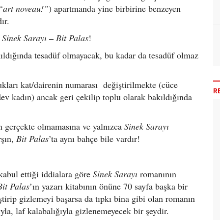
“art noveau!”
) apartmanda yine birbirine benzeyen
ır.
:
Sinek Sarayı – Bit Palas
!
bakıldığında tesadüf olmayacak, bu kadar da tesadüf olmaz
dukları kat/dairenin numarası değiştirilmekte (cüce
R
ev kadın) ancak geri çekilip toplu olarak bakıldığında
in gerçekte olmamasına ve yalnızca
Sinek Sarayı
rşın,
Bit Palas
’ta aynı bahçe bile vardır!
bul ettiği iddialara göre
Sinek Sarayı
romanının
Bit Palas
’ın yazarı kitabının önüne 70 sayfa başka bir
ştirip gizlemeyi başarsa da tıpkı bina gibi olan romanın
ıyla, laf kalabalığıyla gizlenemeyecek bir şeydir.