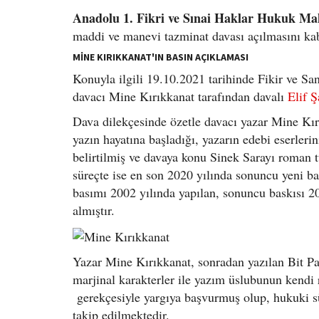
Anadolu 1. Fikri ve Sınai Haklar Hukuk M
maddi ve manevi tazminat davası açılmasını kab
MİNE KIRIKKANAT'IN BASIN AÇIKLAMASI
Konuyla ilgili 19.10.2021 tarihinde Fikir ve S
davacı Mine Kırıkkanat tarafından davalı
Elif Ş
Dava dilekçesinde özetle davacı yazar Mine Kır
yazın hayatına başladığı, yazarın edebi eserler
belirtilmiş ve davaya konu Sinek Sarayı roman t
süreçte ise en son 2020 yılında sonuncu yeni bas
basımı 2002 yılında yapılan, sonuncu baskısı 2
almıştır.
Yazar Mine Kırıkkanat, sonradan yazılan Bit P
marjinal karakterler ile yazım üslubunun kendi
gerekçesiyle yargıya başvurmuş olup, hukuki s
takip edilmektedir.