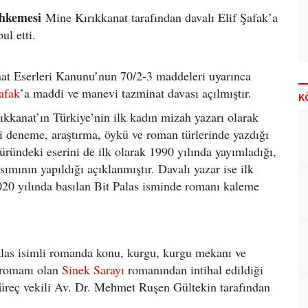
ahkemesi
Mine Kırıkkanat tarafından davalı Elif Şafak’a
ul etti.
anat Eserleri Kanunu’nun 70/2-3 maddeleri uyarınca
afak
’a maddi ve manevi tazminat davası açılmıştır.
K
ıkkanat’ın Türkiye’nin ilk kadın mizah yazarı olarak
ini deneme, araştırma, öykü ve roman türlerinde yazdığı
üründeki eserini de ilk olarak 1990 yılında yayımladığı,
ımının yapıldığı açıklanmıştır. Davalı yazar ise ilk
020 yılında basılan Bit Palas isminde romanı kaleme
alas isimli romanda konu, kurgu, kurgu mekanı ve
 romanı olan
Sinek Sarayı
romanından intihal edildiği
üreç vekili Av. Dr. Mehmet Ruşen Gültekin tarafından