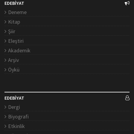
EDEBİYAT
Deneme
Kitap
Şiir
Eleştiri
Akademik
Arşiv
Öykü
EDEBİYAT
Dergi
Biyografi
Etkinlik