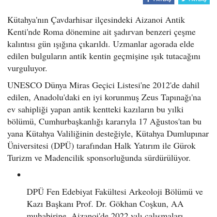
o
Kütahya'nın Çavdarhisar ilçesindeki Aizanoi Antik
n
Kenti'nde Roma dönemine ait şadırvan benzeri çeşme
kalıntısı gün ışığına çıkarıldı. Uzmanlar agorada elde
edilen bulguların antik kentin geçmişine ışık tutacağını
vurguluyor.
UNESCO Dünya Miras Geçici Listesi'ne 2012'de dahil
edilen, Anadolu'daki en iyi korunmuş Zeus Tapınağı'na
ev sahipliği yapan antik kentteki kazıların bu yılki
bölümü, Cumhurbaşkanlığı kararıyla 17 Ağustos'tan bu
yana Kütahya Valiliğinin desteğiyle, Kütahya Dumlupınar
Üniversitesi (DPÜ) tarafından Halk Yatırım ile Gürok
Turizm ve Madencilik sponsorluğunda sürdürülüyor.
DPÜ Fen Edebiyat Fakültesi Arkeoloji Bölümü ve
Kazı Başkanı Prof. Dr. Gökhan Coşkun, AA
muhabirine, Aizanoi'de 2022 yılı çalışmaları