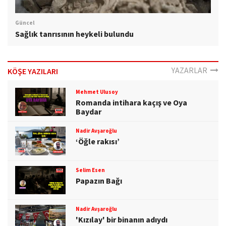
Güncel
Sağlık tanrısının heykeli bulundu
YAZARLAR
KÖŞE YAZILARI
Mehmet Ulusoy
Romanda intihara kaçış ve Oya
Baydar
Nadir Avşaroğlu
‘Öğle rakısı’
Selim Esen
Papazın Bağı
Nadir Avşaroğlu
'Kızılay' bir binanın adıydı