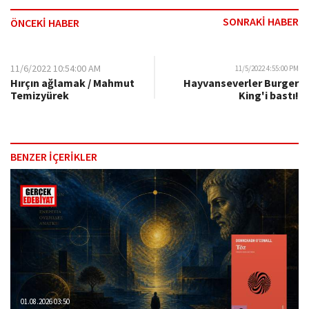
SONRAKİ HABER
ÖNCEKİ HABER
11/6/2022 10:54:00 AM
11/5/2022 4:55:00 PM
Hırçın ağlamak / Mahmut
Hayvanseverler Burger
Temizyürek
King'i bastı!
BENZER İÇERİKLER
01.08.2026 03:50