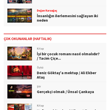
Doğan Karaağaç
İnsanlığın ilerlemesini sağlayan iki
neden
ÇOK OKUNANLAR (HAFTALIK)
Kitap
İyi bir çocuk romanı nasıl olmalıdır?
/ Tacim Çiçe...
Öykü
Deniz Göktaş'a mektup / Ali Ekber
Ataş
Şiir
Gerçekçi olmak / Ünsal Çankaya
Kitap