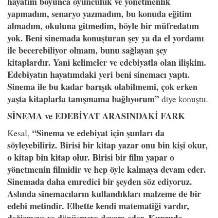
hayatım boyunca oyunculuk ve yönetmenlik
yapmadım, senaryo yazmadım, bu konuda eğitim
almadım, okuluna gitmedim, böyle bir müfredatım
yok. Beni sinemada konuşturan şey ya da el yordamı
ile becerebiliyor olmam, bunu sağlayan şey
kitaplardır. Yani kelimeler ve edebiyatla olan ilişkim.
Edebiyatın hayatımdaki yeri beni sinemacı yaptı.
Sinema ile bu kadar barışık olabilmemi, çok erken
yaşta kitaplarla tanışmama bağlıyorum”
diye konuştu.
SİNEMA ve EDEBİYAT ARASINDAKİ FARK
“Sinema ve edebiyat için şunları da
Kesal,
söyleyebiliriz. Birisi bir kitap yazar onu bin kişi okur,
o kitap bin kitap olur. Birisi bir film yapar o
yönetmenin filmidir ve hep öyle kalmaya devam eder.
Sinemada daha emredici bir şeyden söz ediyoruz.
Aslında sinemacıların kullandıkları malzeme de bir
edebi metindir. Elbette kendi matematiği vardır,
değişmeye ve dönüşmeye devam eder, Kurguda