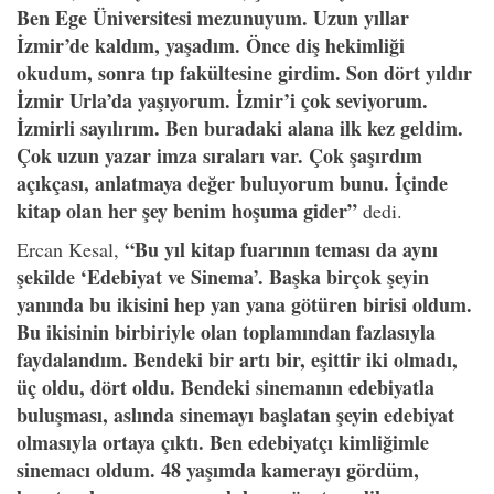
Ben Ege Üniversitesi mezunuyum. Uzun yıllar
İzmir’de kaldım, yaşadım. Önce diş hekimliği
okudum, sonra tıp fakültesine girdim. Son dört yıldır
İzmir Urla’da yaşıyorum. İzmir’i çok seviyorum.
İzmirli sayılırım. Ben buradaki alana ilk kez geldim.
Çok uzun yazar imza sıraları var. Çok şaşırdım
açıkçası, anlatmaya değer buluyorum bunu. İçinde
kitap olan her şey benim hoşuma gider”
dedi.
“Bu yıl kitap fuarının teması da aynı
Ercan Kesal,
şekilde ‘Edebiyat ve Sinema’. Başka birçok şeyin
yanında bu ikisini hep yan yana götüren birisi oldum.
Bu ikisinin birbiriyle olan toplamından fazlasıyla
faydalandım. Bendeki bir artı bir, eşittir iki olmadı,
üç oldu, dört oldu. Bendeki sinemanın edebiyatla
buluşması, aslında sinemayı başlatan şeyin edebiyat
olmasıyla ortaya çıktı. Ben edebiyatçı kimliğimle
sinemacı oldum. 48 yaşımda kamerayı gördüm,