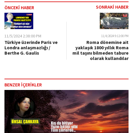
SONRAKİ HABER
ÖNCEKİ HABER
11/5/2024 2:38:00 PM
11/4/2024 9:12:00 PM
Türkiye üzerinde Paris ve
Roma dönemine ait
Londra anlaşmazlığı /
yaklaşık 1800 yıllık Roma
Berthe G. Gaulis
mil taşını bilmeden tabure
olarak kullandılar
BENZER İÇERİKLER