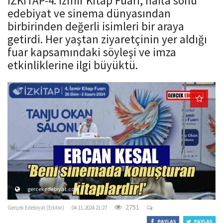
İZKİTAP-4. İzmir Kitap Fuarı, hafta sonu
o
edebiyat ve sinema dünyasından
n
birbirinden değerli isimleri bir araya
getirdi. Her yaştan ziyaretçinin yer aldığı
fuar kapsamındaki söyleşi ve imza
etkinliklerine ilgi büyüktü.
gercekedebiyat.com
2751
Gerçek Edebiyat (Editör)
04.11.2024 21:27