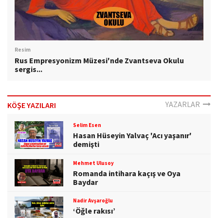
Resim
Rus Empresyonizm Müzesi'nde Zvantseva Okulu
sergis...
YAZARLAR
KÖŞE YAZILARI
Selim Esen
Hasan Hüseyin Yalvaç 'Acı yaşanır'
demişti
Mehmet Ulusoy
Romanda intihara kaçış ve Oya
Baydar
Nadir Avşaroğlu
‘Öğle rakısı’