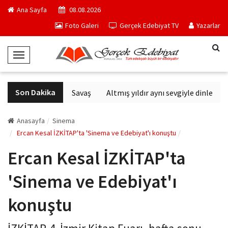
Ana Sayfa
08.08.2026
Foto Galeri
Gerçek Edebiyat TV
Yazarlar
T
o
g
Son Dakika
Altıncı Nesil Savaş
Altmış yıldır aynı sevgiyle dinlenen s
g
l
e
Anasayfa
Sinema
N
Ercan Kesal İZKİTAP'ta 'Sinema ve Edebiyat'ı konuştu
a
Ercan Kesal İZKİTAP'ta
v
i
'Sinema ve Edebiyat'ı
g
a
konuştu
t
i