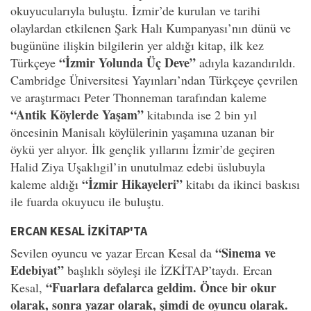
okuyucularıyla buluştu. İzmir’de kurulan ve tarihi
olaylardan etkilenen Şark Halı Kumpanyası’nın dünü ve
bugününe ilişkin bilgilerin yer aldığı kitap, ilk kez
“İzmir Yolunda Üç Deve”
Türkçeye
adıyla kazandırıldı.
Cambridge Üniversitesi Yayınları’ndan Türkçeye çevrilen
ve araştırmacı Peter Thonneman tarafından kaleme
“Antik Köylerde Yaşam”
kitabında ise 2 bin yıl
öncesinin Manisalı köylülerinin yaşamına uzanan bir
öykü yer alıyor. İlk gençlik yıllarını İzmir’de geçiren
Halid Ziya Uşaklıgil’in unutulmaz edebi üslubuyla
“İzmir Hikayeleri”
kaleme aldığı
kitabı da ikinci baskısı
ile fuarda okuyucu ile buluştu.
ERCAN KESAL İZKİTAP'TA
“Sinema ve
Sevilen oyuncu ve yazar Ercan Kesal da
Edebiyat”
başlıklı söyleşi ile İZKİTAP’taydı. Ercan
“Fuarlara defalarca geldim. Önce bir okur
Kesal,
olarak, sonra yazar olarak, şimdi de oyuncu olarak.