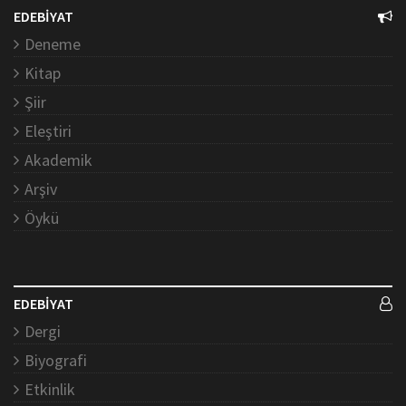
EDEBİYAT
Deneme
Kitap
Şiir
Eleştiri
Akademik
Arşiv
Öykü
EDEBİYAT
Dergi
Biyografi
Etkinlik