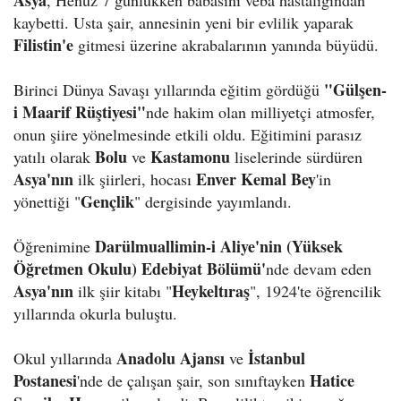
kaybetti. Usta şair, annesinin yeni bir evlilik yaparak
Filistin'e
gitmesi üzerine akrabalarının yanında büyüdü.
"Gülşen-
Birinci Dünya Savaşı yıllarında eğitim gördüğü
i Maarif Rüştiyesi"
nde hakim olan milliyetçi atmosfer,
onun şiire yönelmesinde etkili oldu. Eğitimini parasız
Bolu
Kastamonu
yatılı olarak
ve
liselerinde sürdüren
Asya'nın
Enver Kemal Bey
ilk şiirleri, hocası
'in
Gençlik
yönettiği "
" dergisinde yayımlandı.
Darülmuallimin-i Aliye'nin (Yüksek
Öğrenimine
Öğretmen Okulu) Edebiyat Bölümü'
nde devam eden
Asya'nın
Heykeltıraş
ilk şiir kitabı "
", 1924'te öğrencilik
yıllarında okurla buluştu.
Anadolu Ajansı
İstanbul
Okul yıllarında
ve
Postanesi
Hatice
'nde de çalışan şair, son sınıftayken