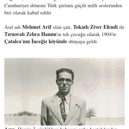
Cumhuriyet dönemi Türk şiirinin güçlü milli seslerinden
biri olarak kabul edilir
Mehmet Arif
Tokatlı Ziver Efendi
Asıl adı
olan şair,
ile
Tırnovalı Zehra Hanım
'ın tek çocuğu olarak 1904'te
Çatalca'nın İnceğiz köyünde
dünyaya geldi.
Asya
, Henüz 7 günlükken babasını veba hastalığından