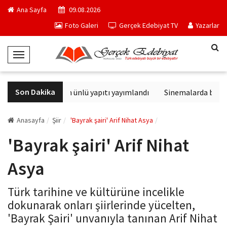
Ana Sayfa
09.08.2026
Foto Galeri
Gerçek Edebiyat TV
Yazarlar
T
o
g
Son Dakika
Philip K. Dick'in en ünlü yapıtı yayımlandı
Sinemalarda bu haft
g
l
e
Anasayfa
Şiir
'Bayrak şairi' Arif Nihat Asya
N
'Bayrak şairi' Arif Nihat
a
v
Asya
i
g
Türk tarihine ve kültürüne incelikle
a
dokunarak onları şiirlerinde yücelten,
t
'Bayrak Şairi' unvanıyla tanınan Arif Nihat
i