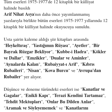
Tüm eserleri 1975-1977'de 12 kitaplık bir külliyat
halinde basıldı
Arif Nihat Asya
'nın daha önce yayımlanmamış
yazılarıyla birlikte bütün eserleri 1975-1977 yıllarında 12
kitaplık bir külliyat halinde okuyucuya sunuldu.
Usta şairin kaleme aldığı şiir kitapları arasında
Heykeltıraş
Yastığımın Rüyası
Ayetler
Bir
"
", "
", "
", "
Bayrak Rüzgar Bekliyor
Kubbe-i Hadra
Kökler
", "
", “
ve Dallar
Emzikler
Dualar ve Aminler
", "
", "
",
Aynalarda Kalan
Rubaiyyat-ı Arif
Kıbrıs
"
", "
", "
Rubaileri
Nisan
Kova Burcu
Avrupa'dan
", "
", "
" ve "
Rubailer
" yer alıyor.
Kanatlar ve
Düşünce ve deneme türündeki eserleri ise "
Gagalar
Enikli Kapı
Terazi Kendini Tartamaz
", "
", "
",
Tehdit Mektupları
Onlar Bu Dilden Anlar
"
", "
",
Aramak ve Söyleyememek
Kanatlarını
"
" ve "