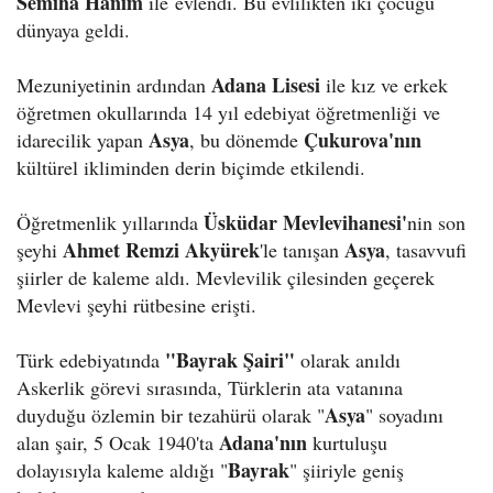
Semiha Hanım
ile evlendi. Bu evlilikten iki çocuğu
dünyaya geldi.
Adana Lisesi
Mezuniyetinin ardından
ile kız ve erkek
öğretmen okullarında 14 yıl edebiyat öğretmenliği ve
Asya
Çukurova'nın
idarecilik yapan
, bu dönemde
kültürel ikliminden derin biçimde etkilendi.
Üsküdar Mevlevihanesi'
Öğretmenlik yıllarında
nin son
Ahmet Remzi Akyürek
Asya
şeyhi
'le tanışan
, tasavvufi
şiirler de kaleme aldı. Mevlevilik çilesinden geçerek
Mevlevi şeyhi rütbesine erişti.
"Bayrak Şairi"
Türk edebiyatında
olarak anıldı
Askerlik görevi sırasında, Türklerin ata vatanına
Asya
duyduğu özlemin bir tezahürü olarak "
" soyadını
Adana'nın
alan şair, 5 Ocak 1940'ta
kurtuluşu
Bayrak
dolayısıyla kaleme aldığı "
" şiiriyle geniş