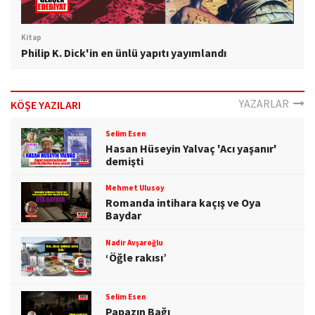
Kitap
Philip K. Dick'in en ünlü yapıtı yayımlandı
YAZARLAR
KÖŞE YAZILARI
Selim Esen
Hasan Hüseyin Yalvaç 'Acı yaşanır'
demişti
Mehmet Ulusoy
Romanda intihara kaçış ve Oya
Baydar
Nadir Avşaroğlu
‘Öğle rakısı’
Selim Esen
Papazın Bağı