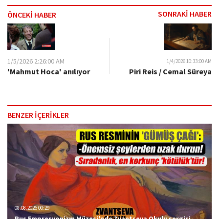
SONRAKİ HABER
ÖNCEKİ HABER
1/5/2026 2:26:00 AM
1/4/2026 10:33:00 AM
Piri Reis / Cemal Süreya
'Mahmut Hoca' anılıyor
BENZER İÇERİKLER
08.08.2026 00:29
Rus Empresyonizm Müzesi'nde Zvantseva Okulu sergisi