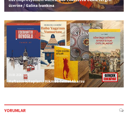
üzerine / Galina İvankina
03.08.2026 13:07
Haftanın kitapları / Hikmet Temel Akarsu
YORUMLAR