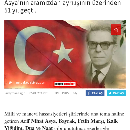
Asya'nın aramızdan ayrılışının üzerinden
o
51 yıl geçti.
n
gercekedebiyat.com
3985
Süleyman Ergin
05.01.2026 02:13
Milli ve manevi hassasiyetleri şiirlerinde ana tema haline
Arif Nihat Asya, Bayrak, Fetih Marşı, Kalk
getiren
Yiğidim, Dua ve Naat
gibi unutulmaz eserleriyle