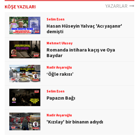
o
YAZARLAR
KÖŞE YAZILARI
n
Selim Esen
Hasan Hüseyin Yalvaç 'Acı yaşanır'
demişti
Mehmet Ulusoy
Romanda intihara kaçış ve Oya
Baydar
Nadir Avşaroğlu
‘Öğle rakısı’
Selim Esen
Papazın Bağı
Nadir Avşaroğlu
'Kızılay' bir binanın adıydı