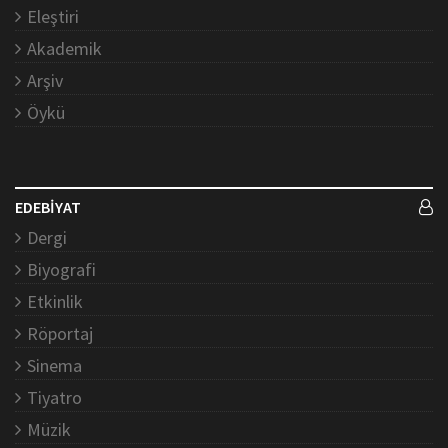
Eleştiri
Akademik
Arşiv
Öykü
EDEBİYAT
Dergi
Biyografi
Etkinlik
Röportaj
Sinema
Tiyatro
Müzik