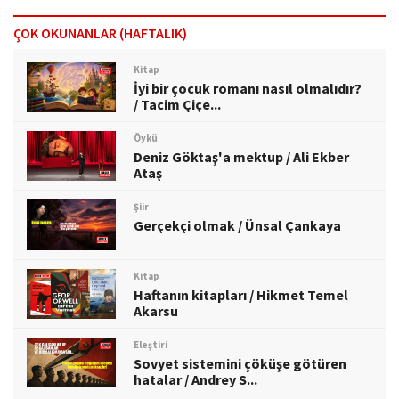
ÇOK OKUNANLAR (HAFTALIK)
Kitap
İyi bir çocuk romanı nasıl olmalıdır?
/ Tacim Çiçe...
Öykü
Deniz Göktaş'a mektup / Ali Ekber
Ataş
Şiir
Gerçekçi olmak / Ünsal Çankaya
Kitap
Haftanın kitapları / Hikmet Temel
Akarsu
Eleştiri
Sovyet sistemini çöküşe götüren
hatalar / Andrey S...