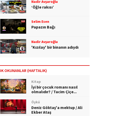
Nadir Avşaroğlu
‘Öğle rakısı’
Selim Esen
Papazın Bağı
Nadir Avşaroğlu
'Kızılay' bir binanın adıydı
OK OKUNANLAR (HAFTALIK)
Kitap
İyi bir çocuk romanı nasıl
olmalıdır? / Tacim Çiçe...
Öykü
Deniz Göktaş'a mektup / Ali
Ekber Ataş