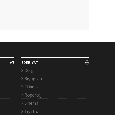
EDEBİYAT
Dergi
Biyografi
Etkinlik
Röportaj
Sinema
Tiyatro