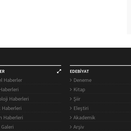
ER
EDEBİYAT
l Haberler
Deneme
Haberleri
Kitap
loji Haberleri
Şiir
k Haberleri
Eleştiri
m Haberleri
Akademik
 Galeri
Arşiv