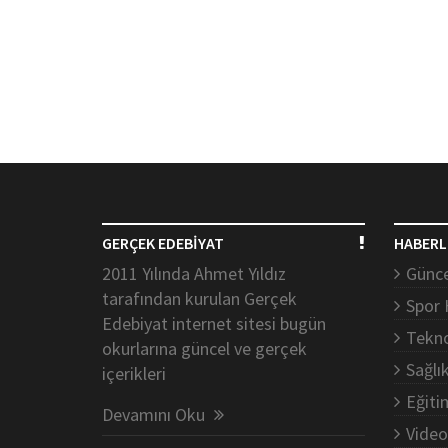
GERÇEK EDEBİYAT
HABERL
2011 Yılında Ahmet Yıldız
Günce
tarafından kurulan Gerçek
Spor 
Edebiyat internet sitesi bugün
Tekno
okurlarına güncel ve gerçek
Sağlı
içerikleri
Eğiti
Devamını Oku
Video