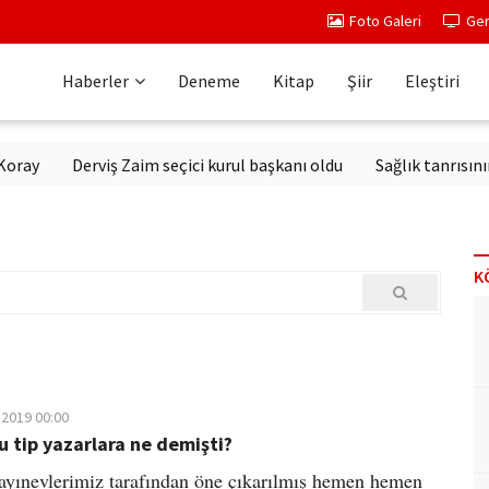
Foto Galeri
Ger
Haberler
Deneme
Kitap
Şiir
Eleştiri
y
Derviş Zaim seçici kurul başkanı oldu
Sağlık tanrısının h
K
.2019 00:00
u tip yazarlara ne demişti?
yayınevlerimiz tarafından öne çıkarılmış hemen hemen