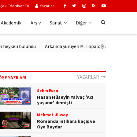
çek Edebiyat TV
Yazarlar
Akademik
Arşiv
Sanat
Diğer
eykeli bulundu
Arkanda yürüyen M. Topaloğlu
YAZARLAR
ÖŞE YAZILARI
Selim Esen
Hasan Hüseyin Yalvaç 'Acı
yaşanır' demişti
Mehmet Ulusoy
Romanda intihara kaçış ve
Oya Baydar