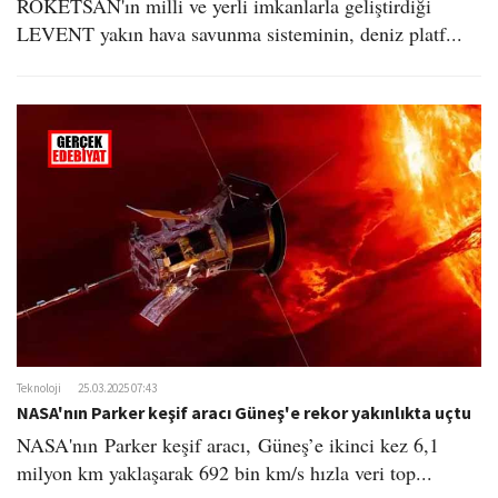
ROKETSAN'ın milli ve yerli imkanlarla geliştirdiği
LEVENT yakın hava savunma sisteminin, deniz platf...
Teknoloji
25.03.2025 07:43
NASA'nın Parker keşif aracı Güneş'e rekor yakınlıkta uçtu
NASA'nın Parker keşif aracı, Güneş’e ikinci kez 6,1
milyon km yaklaşarak 692 bin km/s hızla veri top...