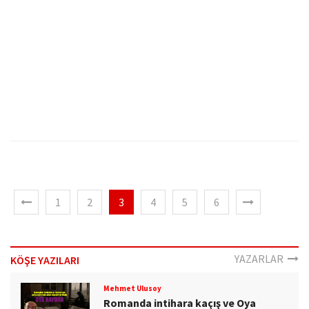
1
2
3
4
5
6
YAZARLAR
KÖŞE YAZILARI
Mehmet Ulusoy
Romanda intihara kaçış ve Oya