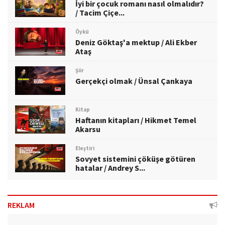
İyi bir çocuk romanı nasıl olmalıdır?
/ Tacim Çiçe...
Öykü
Deniz Göktaş'a mektup / Ali Ekber
Ataş
Şiir
Gerçekçi olmak / Ünsal Çankaya
Kitap
Haftanın kitapları / Hikmet Temel
Akarsu
Eleştiri
Sovyet sistemini çöküşe götüren
hatalar / Andrey S...
REKLAM