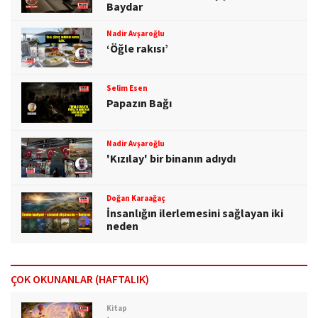
Baydar
Nadir Avşaroğlu
‘Öğle rakısı’
Selim Esen
Papazın Bağı
Nadir Avşaroğlu
'Kızılay' bir binanın adıydı
Doğan Karaağaç
İnsanlığın ilerlemesini sağlayan iki
neden
ÇOK OKUNANLAR (HAFTALIK)
Kitap