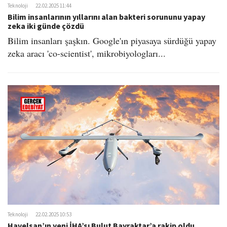
Teknoloji
22.02.2025 11:44
Bilim insanlarının yıllarını alan bakteri sorununu yapay
zeka iki günde çözdü
Bilim insanları şaşkın. Google'ın piyasaya sürdüğü yapay
zeka aracı 'co-scientist', mikrobiyologları...
Teknoloji
22.02.2025 10:53
Havelsan’ın yeni İHA’sı Bulut Bayraktar’a rakip oldu