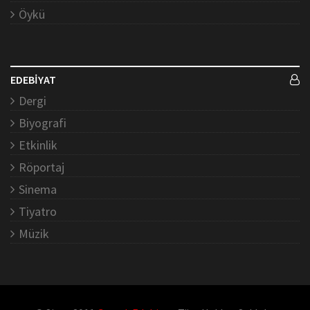
Öykü
EDEBİYAT
Dergi
Biyografi
Etkinlik
Röportaj
Sinema
Tiyatro
Müzik