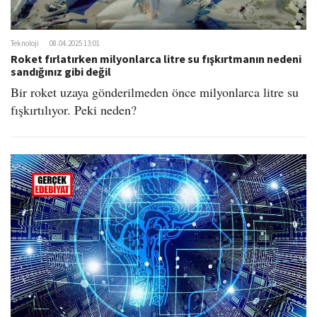
o
n
Teknoloji
08.04.2025 13:01
Roket fırlatırken milyonlarca litre su fışkırtmanın nedeni
sandığınız gibi değil
Bir roket uzaya gönderilmeden önce milyonlarca litre su
fışkırtılıyor. Peki neden?