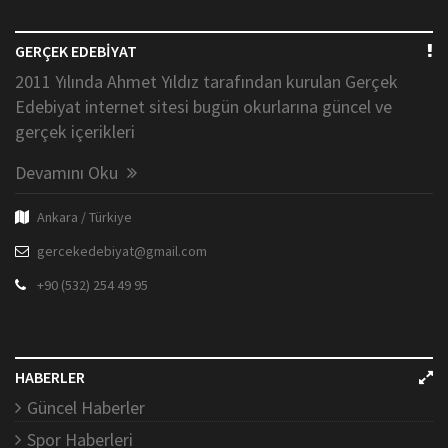
GERÇEK EDEBİYAT
2011 Yılında Ahmet Yıldız tarafından kurulan Gerçek
Edebiyat internet sitesi bugün okurlarına güncel ve
gerçek içerikleri
Devamını Oku
Ankara / Türkiye
gercekedebiyat@gmail.com
+90 (532) 254 49 95
HABERLER
Güncel Haberler
Spor Haberleri