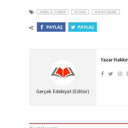
#SIBEL. K. TÜRKER
#ITHAKI
#HAYATI SEVME
Yazar Hakkı
Gerçek Edebiyat (Editör)