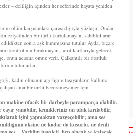
zler – deliliğin içinden her seferinde hayata yeniden
ninin ölüm karşısındaki çaresizliğiyle yüzleşir. Ondan
tin eziyetinden bir türlü kurtulamayan, sahibini arar
k edildikten sonra aşk hummasına tutulur Ayda, biçare
tın kontrolünü bırakmayan, tarot kartlarıyla gelecek
e, onun acısına omuz verir. Çalkantılı bir dostluk
rbirine tutunurlar.
ştığı, kadın olmanın ağırlığını taşıyanların kalbine
alışan ama bir türlü beceremeyenler için...
dan makine ufacık bir darbeyle paramparça olabilir.
 cayır yanabilir, kemikleriniz un ufak kırılabilir,
ıkılarak işini yapmaktan vazgeçebilir; ama ses
nıldığının aksine ne kadar da kusurlu, ne denli
Ama ses... Varlığın hayaleti, hep olacak ve kalacak