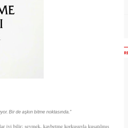
R
or. Bir de aşkın bitme noktasında.”
lar iyi bilir; sevmek, kaybetme korkusuyla kuşatılmış