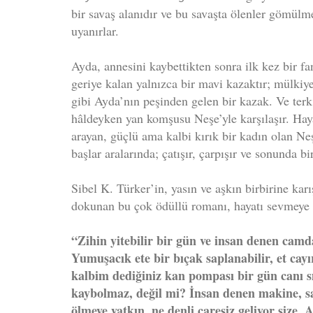
bir savaş alanıdır ve bu savaşta ölenler gömülme
uyanırlar.
Ayda, annesini kaybettikten sonra ilk kez bir fa
geriye kalan yalnızca bir mavi kazaktır; mülkiye
gibi Ayda’nın peşinden gelen bir kazak. Ve ter
hâldeyken yan komşusu Neşe’yle karşılaşır. Haya
arayan, güçlü ama kalbi kırık bir kadın olan Neş
başlar aralarında; çatışır, çarpışır ve sonunda bi
Sibel K. Türker’in, yasın ve aşkın birbirine karı
dokunan bu çok ödüllü romanı, hayatı sevmeye ç
“Zihin yitebilir bir gün ve insan denen cam
Yumuşacık ete bir bıçak saplanabilir, et cayır
kalbim dediğiniz kan pompası bir gün canı s
kaybolmaz, değil mi? İnsan denen makine, sa
ölmeye yatkın, ne denli çaresiz geliyor size. 