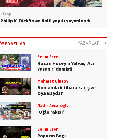
Kitap
Philip K. Dick'in en ünlü yapıtı yayımlandı
YAZARLAR
ÖŞE YAZILARI
Selim Esen
Hasan Hüseyin Yalvaç 'Acı
yaşanır' demişti
Mehmet Ulusoy
Romanda intihara kaçış ve
Oya Baydar
Nadir Avşaroğlu
‘Öğle rakısı’
Selim Esen
Papazın Bağı