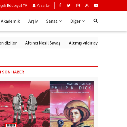
çek Edebiyat TV
Yazarlar
Akademik
Arşiv
Sanat
Diğer
Altıncı Nesil Savaş
Altmış yıldır aynı sevgiyle dinlenen san
N SON HABER