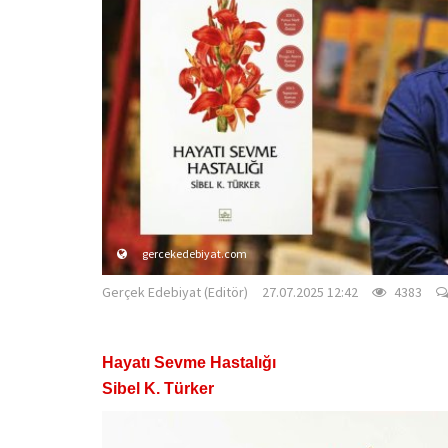
gercekedebiyat.com
Gerçek Edebiyat (Editör)
27.07.2025 12:42
4383
Hayatı Sevme Hastalığı
Sibel K. Türker