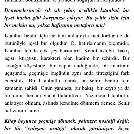
Denemelerinizde sık sık şehir, özellikle İstanbul, bir
içsel harita gibi karşımıza çıkıyor. Bu şehir sizin için
bir mekân mı, yoksa hafızanın metaforu mu?
İstanbul benim için ne tam anlamıyla metafordur ne de
bütünüyle içsel bir olgudur. O, hatırlamanın biçimidir.
İstanbul içinde çok şey barındırır. Kendi üslubu, bakış
açısı, kurgusu, karakteri olan kadim bir şehirdir. Bir
sokağın köşesinde, bir vapur düdüğünde, bir martının
uçuşunda, geçmişle bugünün aynı anda titreştiğini fark
edersiniz. Bir İstanbullu olarak, bu şehir, benim için
zamanın şahidi. Onun yanında, bir bakış, bir kayıp ya da
bir umut her an vücut bulabiliyor. Yazarken İstanbul’u
anlatıyor olmam, aslında kendime dönmem demek. Şehir
hafızamın sureti.
Kitap boyunca geçmişe dönmek, yalnızca nostalji değil;
bir tür “iyileşme pratiği” olarak görünüyor. Sizce