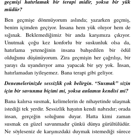
geçmişi hatırlamak bir terapi midir, yoksa bir yük
müdür?
Ben geçmişe dönmüyorum aslında; yazarken geçmiş,
benim içimden geçiyor. İnsana hem yük oluyor hem de
sığınak. Beklemediğimiz bir anda karşımıza çıkıyor.
Unutmak çoğu kez konforlu bir suskunluk olsa da,
hatırlama yeteneğinin insana bahşedilen bir ödül
olduğunu düşünüyorum. Zira geçmişin her çağrılışı, bir
yarayı da uyandırıyor ama yapacak bir şey yok. İ
nsan,
hatırlamadan iyileşemez.
Bana terapi gibi geliyor.
Denemelerinizde sessizlik çok belirgin. “Susmak” sizin
için bir savunma biçimi mi, yoksa anlamın kendisi mi?
Bana kalırsa susmak, kelimelerin de nihayetinde ulaşmak
istediği tek yerdir. Sessizlik hayatın kendi nabzıdır; orada
insan, gerçeğin soluğunu duyar. Hatta kimi zaman
susmak en güzel savunmadır çünkü dünya gürültülüdür.
Ne söyleseniz de karşınızdaki duymak istemediği sürece