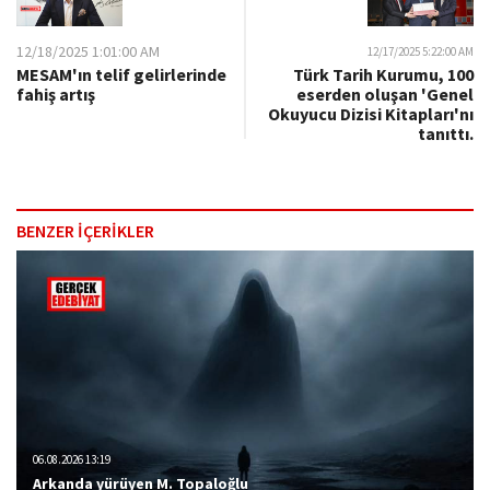
12/18/2025 1:01:00 AM
12/17/2025 5:22:00 AM
MESAM'ın telif gelirlerinde
Türk Tarih Kurumu, 100
fahiş artış
eserden oluşan 'Genel
Okuyucu Dizisi Kitapları'nı
tanıttı.
BENZER İÇERİKLER
06.08.2026 13:19
Arkanda yürüyen M. Topaloğlu