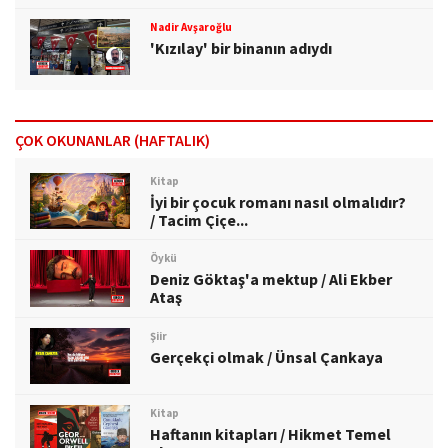
Nadir Avşaroğlu
'Kızılay' bir binanın adıydı
ÇOK OKUNANLAR (HAFTALIK)
Kitap
İyi bir çocuk romanı nasıl olmalıdır?
/ Tacim Çiçe...
Öykü
Deniz Göktaş'a mektup / Ali Ekber
Ataş
Şiir
Gerçekçi olmak / Ünsal Çankaya
Kitap
Haftanın kitapları / Hikmet Temel