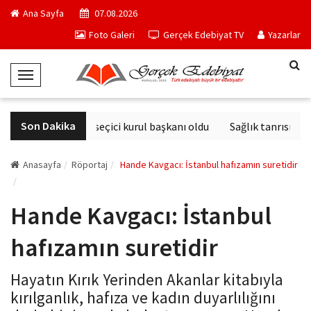
Ana Sayfa
07.08.2026
Foto Galeri
Gerçek Edebiyat TV
Yazarlar
T
o
g
Son Dakika
Derviş Zaim seçici kurul başkanı oldu
Sağlık tanrısının h
g
l
e
Anasayfa
Röportaj
Hande Kavgacı: İstanbul hafızamın suretidir
N
a
Hande Kavgacı: İstanbul
v
i
hafızamın suretidir
g
a
Hayatın Kırık Yerinden Akanlar kitabıyla
t
kırılganlık, hafıza ve kadın duyarlılığını
i