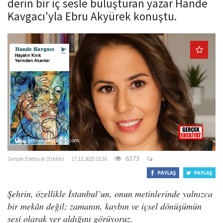
derin bir iç sesle buluşturan yazar Hande
o
Kavgacı'yla Ebru Akyürek konuştu.
n
gercekedebiyat.com
6373
Gerçek Edebiyat (Editör)
17.12.2025 22:16
Şehrin, özellikle İstanbul’un, onun metinlerinde yalnızca
bir mekân değil; zamanın, kaybın ve içsel dönüşümün
sesi olarak yer aldığını görüyoruz.