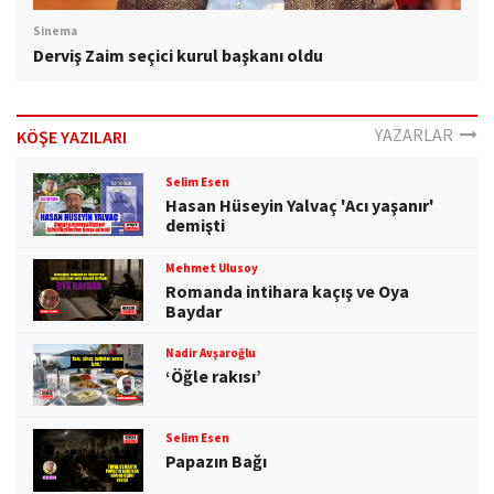
Sinema
Derviş Zaim seçici kurul başkanı oldu
YAZARLAR
KÖŞE YAZILARI
Selim Esen
Hasan Hüseyin Yalvaç 'Acı yaşanır'
demişti
Mehmet Ulusoy
Romanda intihara kaçış ve Oya
Baydar
Nadir Avşaroğlu
‘Öğle rakısı’
Selim Esen
Papazın Bağı