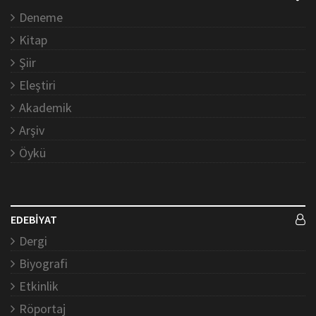
Deneme
Kitap
Şiir
Eleştiri
Akademik
Arşiv
Öykü
EDEBİYAT
Dergi
Biyografi
Etkinlik
Röportaj