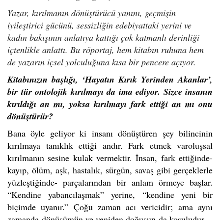
Yazar, kırılmanın dönüştürücü yanını, geçmişin
iyileştirici gücünü, sessizliğin edebiyattaki yerini ve
kadın bakışının anlatıya kattığı çok katmanlı derinliği
içtenlikle anlattı. Bu röportaj, hem kitabın ruhuna hem
de yazarın içsel yolculuğuna kısa bir pencere açıyor.
Kitabınızın başlığı, ‘Hayatın Kırık Yerinden Akanlar’,
bir tür ontolojik kırılmayı da ima ediyor. Sizce insanın
kırıldığı an mı, yoksa kırılmayı fark ettiği an mı onu
dönüştürür?
Bana öyle geliyor ki insanı dönüştüren şey bilincinin
kırılmaya tanıklık ettiği andır. Fark etmek varoluşsal
kırılmanın sesine kulak vermektir. İnsan, fark ettiğinde-
kayıp, ölüm, aşk, hastalık, sürgün, savaş gibi gerçeklerle
yüzleştiğinde- parçalarından bir anlam örmeye başlar.
“Kendine yabancılaşmak” yerine, “kendine yeni bir
biçimde uyanır.” Çoğu zaman acı vericidir; ama aynı
zamanda
dönüşümün ve yeniden doğuşun
da koşuludur.