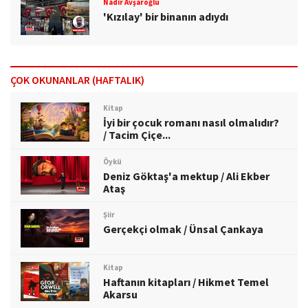
Nadir Avşaroğlu
'Kızılay' bir binanın adıydı
ÇOK OKUNANLAR (HAFTALIK)
Kitap
İyi bir çocuk romanı nasıl olmalıdır?
/ Tacim Çiçe...
Öykü
Deniz Göktaş'a mektup / Ali Ekber
Ataş
Şiir
Gerçekçi olmak / Ünsal Çankaya
Kitap
Haftanın kitapları / Hikmet Temel
Akarsu