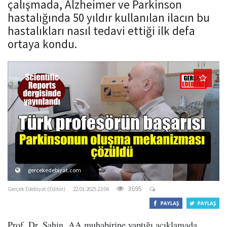
çalışmada, Alzheimer ve Parkinson
o
hastalığında 50 yıldır kullanılan ilacın bu
n
hastalıkları nasıl tedavi ettiği ilk defa
ortaya kondu.
gercekedebiyat.com
3695
Gerçek Edebiyat (Editör)
22.01.2025 23:04
Prof. Dr. Şahin, AA muhabirine yaptığı açıklamada,