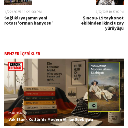
1/22/2025 11:21:00 PM
1/22/2025 10:37:00 PM
Sağlıklı yaşamın yeni
Şıncou-19 taykonot
rotası 'orman banyosu'
ekibinden ikinci uzay
yürüyüşü
BENZER İÇERİKLER
05.08.2026 12:11
VakıfBank Kültür'de Modern Alman Edebiyatı