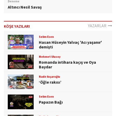
Deneme
Altıncı Nesil Savaş
YAZARLAR
KÖŞE YAZILARI
Selim Esen
Hasan Hüseyin Yalvaç 'Acı yaşanır'
demişti
Mehmet Ulusoy
Romanda intihara kaçış ve Oya
Baydar
Nadir Avşaroğlu
‘Öğle rakısı’
Selim Esen
Papazın Bağı