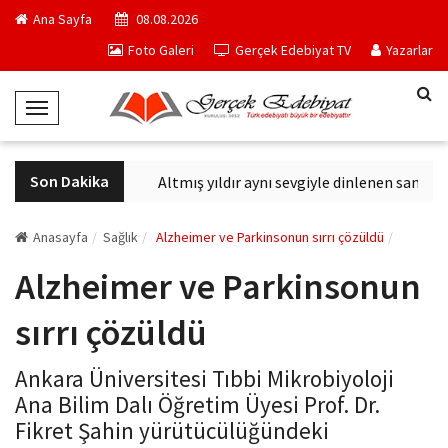
Ana Sayfa
08.08.2026
Foto Galeri
Gerçek Edebiyat TV
Yazarlar
T
o
g
Son Dakika
ltıncı Nesil Savaş
Altmış yıldır aynı sevgiyle dinlenen sanatçı: 
g
l
e
Anasayfa
Sağlık
Alzheimer ve Parkinsonun sırrı çözüldü
N
Alzheimer ve Parkinsonun
a
v
sırrı çözüldü
i
g
Ankara Üniversitesi Tıbbi Mikrobiyoloji
a
Ana Bilim Dalı Öğretim Üyesi Prof. Dr.
t
Fikret Şahin yürütücülüğündeki
i