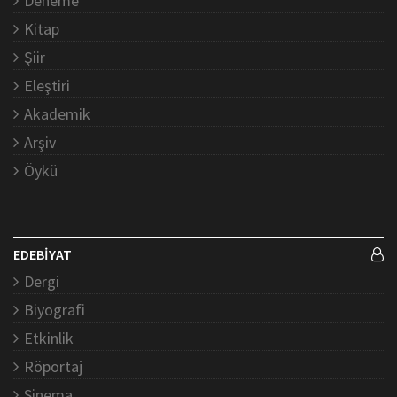
Deneme
Kitap
Şiir
Eleştiri
Akademik
Arşiv
Öykü
EDEBİYAT
Dergi
Biyografi
Etkinlik
Röportaj
Sinema