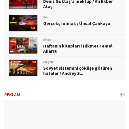
Deniz Göktaş'a mektup / Ali Ekber
Ataş
Şiir
Gerçekçi olmak / Ünsal Çankaya
Kitap
Haftanın kitapları / Hikmet Temel
Akarsu
Eleştiri
Sovyet sistemini çöküşe götüren
hatalar / Andrey S...
REKLAM