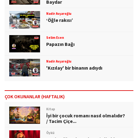
Baydar
Nadir Avşaroğlu
‘Öğle rakısı’
Selim Esen
Papazın Bağı
Nadir Avşaroğlu
'Kızılay' bir binanın adıydı
ÇOK OKUNANLAR (HAFTALIK)
Kitap
İyi bir çocuk romanı nasıl olmalıdır?
/ Tacim Çiçe...
Öykü