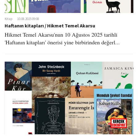
o
n
Kitap
10.08.2025 09:08
Haftanın kitapları / Hikmet Temel Akarsu
Hikmet Temel Akarsu'nun 10 Ağustos 2025 tarihli
'Haftanın kitapları' önerisi yine birbirinden değerl...