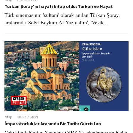
Türkan Şoray'ın hayatı kitap oldu: Türkan ve Hayat
Türk sinemasının 'sultanı' olarak anılan Türkan Şoray,
aralarında 'Selvi Boylum Al Yazmalım', 'Vesik...
Kitap
30.06.2025 20:49
İmparatorluklar Arasında Bir Tarih: Gürcistan
VakıfBank Kültür Yayınları (VBKY), akademisyen Kaha