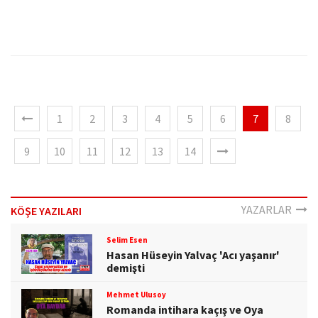
1
2
3
4
5
6
7
8
9
10
11
12
13
14
YAZARLAR
KÖŞE YAZILARI
Selim Esen
Hasan Hüseyin Yalvaç 'Acı yaşanır'
demişti
Mehmet Ulusoy
Romanda intihara kaçış ve Oya