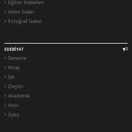
Eğitim Haberleri
Video Galeri
Fotoğraf Galeri
EDEBİYAT
Deneme
Kitap
Şiir
Eleştiri
Akademik
Arşiv
Öykü