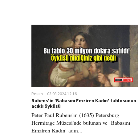
Resim
03.03.2024 12:16
Rubens'in 'Babasını Emziren Kadın' tablosunun
acıklı öyküsü
Peter Paul Rubens'in (1635) Petersburg
Hermitage Müzesi'nde bulunan ve ‘Babasını
Emziren Kadın’ adın...