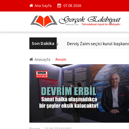
Ana Sayfa
07.08.2026
Son Dakika
 sanatçı: Erkin Koray
Derviş Zaim seçici kurul başkanı oldu
Anasayfa
Resim
Resim
22.04.2024 10:51