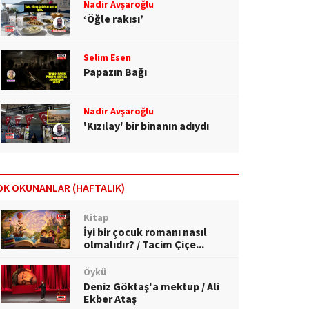
Nadir Avşaroğlu
‘Öğle rakısı’
Selim Esen
Papazın Bağı
Nadir Avşaroğlu
'Kızılay' bir binanın adıydı
OK OKUNANLAR (HAFTALIK)
Kitap
İyi bir çocuk romanı nasıl
olmalıdır? / Tacim Çiçe...
Öykü
Deniz Göktaş'a mektup / Ali
Ekber Ataş