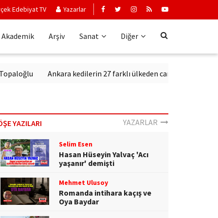
çek Edebiyat TV
Yazarlar
Akademik
Arşiv
Sanat
Diğer
u
Ankara kedilerin 27 farklı ülkeden canlı olarak izleniyor
YAZARLAR
ÖŞE YAZILARI
Selim Esen
Hasan Hüseyin Yalvaç 'Acı
yaşanır' demişti
Mehmet Ulusoy
Romanda intihara kaçış ve
Oya Baydar