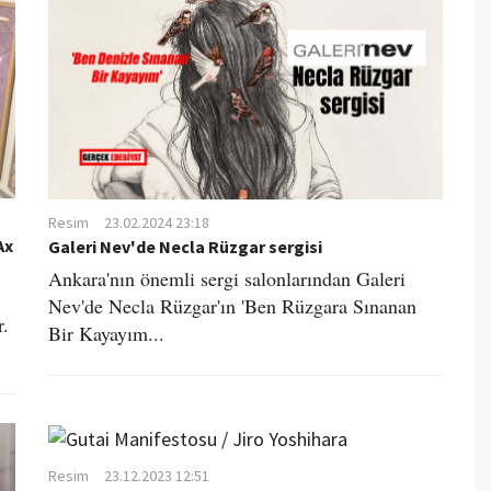
Resim
23.02.2024 23:18
Ax
Galeri Nev'de Necla Rüzgar sergisi
Ankara'nın önemli sergi salonlarından Galeri
Nev'de Necla Rüzgar'ın 'Ben Rüzgara Sınanan
r.
Bir Kayayım...
Resim
23.12.2023 12:51