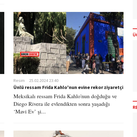
Ü
Resim
25.02.2024 23:40
Ünlü ressam Frida Kahlo'nun evine rekor ziyaretçi
Meksikalı ressam Frida Kahlo'nun doğduğu ve
Diego Rivera ile evlendikten sonra yaşadığı
R
‘Mavi Ev’ şi...