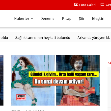
Foto Galeri
Ger
Haberler
Deneme
Kitap
Şiir
Eleştiri
Sağlık tanrısının heykeli bulundu
Arkanda yürüyen M. Topaloğl
K
Resim
04.04.2024 19:20