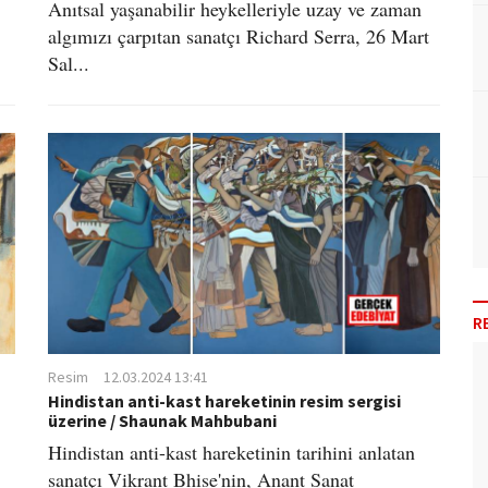
Anıtsal yaşanabilir heykelleriyle uzay ve zaman
algımızı çarpıtan sanatçı Richard Serra, 26 Mart
Sal...
R
Resim
12.03.2024 13:41
Hindistan anti-kast hareketinin resim sergisi
üzerine / Shaunak Mahbubani
Hindistan anti-kast hareketinin tarihini anlatan
sanatçı Vikrant Bhise'nin, Anant Sanat