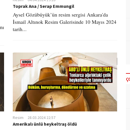
Toprak Ana / Serap Emmungil
​ Aysel Gözübüyük’ün resim sergisi Ankara'da
İsmail Altınok Resim Galerisinde 10 Mayıs 2024
nı
tarih...
Ç
Resim
28.03.2024 22:57
Amerikalı ünlü heykeltraş öldü