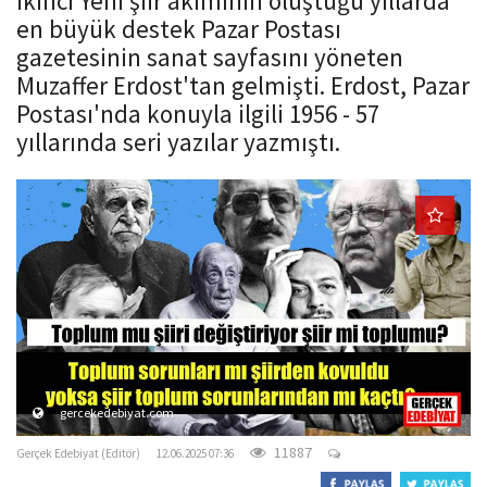
İkinci Yeni şiir akımının oluştuğu yıllarda
o
en büyük destek Pazar Postası
n
gazetesinin sanat sayfasını yöneten
Muzaffer Erdost'tan gelmişti. Erdost, Pazar
Postası'nda konuyla ilgili 1956 - 57
yıllarında seri yazılar yazmıştı.
gercekedebiyat.com
11887
Gerçek Edebiyat (Editör)
12.06.2025 07:36