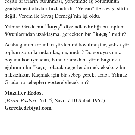
çeşitli araçların bulunması, yönetimde iş bölümünün
genişlemesi olayları hızlandırdı. "Verem" ile savaş, şiirin
değil, Verem ile Savaş Derneği’nin işi oldu.
"kaçış"
Yılmaz Gruda'nın
diye adlandırdığı bu toplum
"kaçış"
80runlarından uzaklaşma, gerçekten bir
mıdır?
Acaba günün sorunları şiirden mi kovulmuştur, yoksa şiir
toplum sorunlarından kaçmış mıdır? Bu soruyu enine
boyuna konuşmadan, bunu aramadan, şiirin bugünkü
eğilimini bir "kaçış" olarak değerlendirmek eksiksiz bir
haksızlıktır. Kaçmak için bir sebep gerek, acaba Yılmaz
Gruda bu sebepleri gösterebilecek mi?
Muzaffer Erdost
(
Pazar Postası
, Yıl: 5, Sayı: 7 10 Şubat 1957)
Gercekedebiyat.com