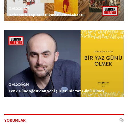
03.08.2026 13:07
Haftanın kitapları / Hikmet Temel Akarsu
01.08.2026 02:56
Cenk Gündoğdu’dan yeni şiirler: Bir Yaz Günü Ölmek
YORUMLAR