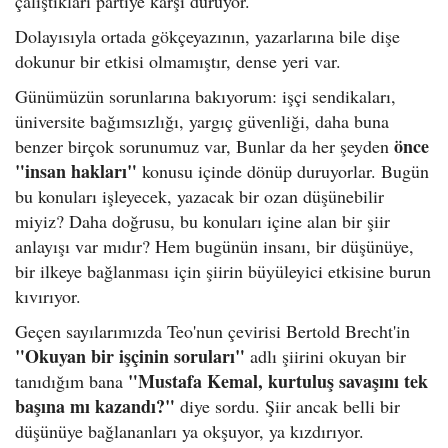
çalıştıkları partiye karşı duruyor.
Dolayısıyla ortada gökçeyazının, yazarlarına bile dişe
dokunur bir etkisi olmamıştır, dense yeri var.
Günümüzün sorunlarına bakıyorum: işçi sendikaları,
üniversite bağımsızlığı, yargıç güvenliği, daha buna
önce
benzer birçok sorunumuz var, Bunlar da her şeyden
"insan hakları"
konusu içinde dönüp duruyorlar. Bugün
bu konuları işleyecek, yazacak bir ozan düşünebilir
miyiz? Daha doğrusu, bu konuları içine alan bir şiir
anlayışı var mıdır? Hem bugünün insanı, bir düşünüye,
bir ilkeye bağlanması için şiirin büyüleyici etkisine burun
kıvırıyor.
Geçen sayılarımızda Teo'nun çevirisi Bertold Brecht'in
"Okuyan bir işçinin soruları"
adlı şiirini okuyan bir
"Mustafa Kemal, kurtuluş savaşını tek
tanıdığım bana
başına mı kazandı?"
diye sordu. Şiir ancak belli bir
düşünüye bağlananları ya okşuyor, ya kızdırıyor.