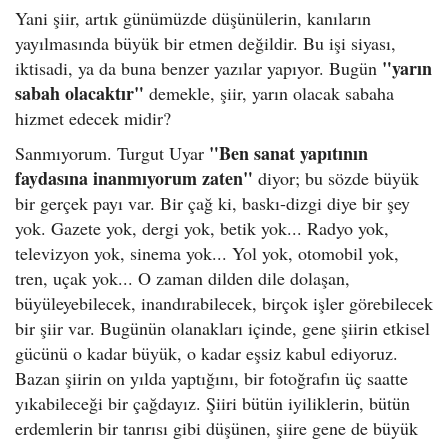
Yani şiir, artık günümüzde düşünülerin, kanıların
yayılmasında büyük bir etmen değildir. Bu işi siyası,
"yarın
iktisadi, ya da buna benzer yazılar yapıyor. Bugün
sabah olacaktır"
demekle, şiir, yarın olacak sabaha
hizmet edecek midir?
"Ben sanat yapıtının
Sanmıyorum. Turgut Uyar
faydasına inanmıyorum zaten"
diyor; bu sözde büyük
bir gerçek payı var. Bir çağ ki, baskı-dizgi diye bir şey
yok. Gazete yok, dergi yok, betik yok... Radyo yok,
televizyon yok, sinema yok... Yol yok, otomobil yok,
tren, uçak yok... O zaman dilden dile dolaşan,
büyüleyebilecek, inandırabilecek, birçok işler görebilecek
bir şiir var. Bugünün olanakları içinde, gene şiirin etkisel
gücünü o kadar büyük, o kadar eşsiz kabul ediyoruz.
Bazan şiirin on yılda yaptığını, bir fotoğrafın üç saatte
yıkabileceği bir çağdayız. Şiiri bütün iyiliklerin, bütün
erdemlerin bir tanrısı gibi düşünen, şiire gene de büyük