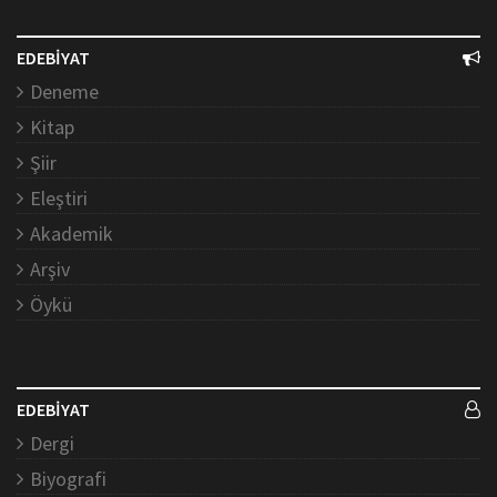
EDEBİYAT
Deneme
Kitap
Şiir
Eleştiri
Akademik
Arşiv
Öykü
EDEBİYAT
Dergi
Biyografi