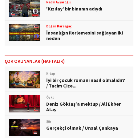
Nadir Avşaroğlu
'Kızılay' bir binanın adıydı
Doğan Karaağaç
İnsanlığın ilerlemesini sağlayan iki
neden
ÇOK OKUNANLAR (HAFTALIK)
Kitap
İyi bir çocuk romanı nasıl olmalıdır?
/ Tacim Çiçe...
Öykü
Deniz Göktaş'a mektup / Ali Ekber
Ataş
Şiir
Gerçekçi olmak / Ünsal Çankaya