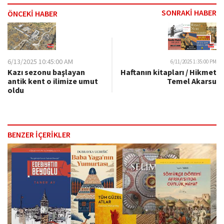
SONRAKİ HABER
ÖNCEKİ HABER
6/13/2025 10:45:00 AM
6/11/2025 1:35:00 PM
Kazı sezonu başlayan
Haftanın kitapları / Hikmet
antik kent o ilimize umut
Temel Akarsu
oldu
BENZER İÇERİKLER