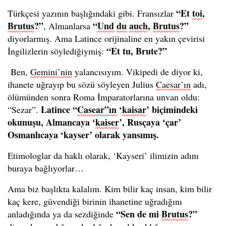
“Et
toi
,
Türkçesi yazının başlığındaki gibi. Fransızlar
Brutus
?”
“
Und
du
auch
,
Brutus
?”
, Almanlarsa
diyorlarmış. Ama Latince orijinaline en yakın çevirisi
“Et tu, Brute?”
İngilizlerin söylediğiymiş:
Ben,
Gemini’nin
yalancısıyım. Vikipedi de diyor ki,
ihanete uğrayıp bu sözü söyleyen Julius
Caesar’ın
adı,
ölümünden sonra Roma İmparatorlarına unvan oldu:
Latince “
Casear”ın
‘
kaisar
’ biçimindeki
“Sezar”.
okunuşu, Almancaya ‘
kaiser
’, Rusçaya ‘çar’
Osmanlıcaya ‘kayser’ olarak yansımış.
Etimologlar da haklı olarak, ‘Kayseri’ ilimizin adını
buraya bağlıyorlar…
Ama biz başlıkta kalalım. Kim bilir kaç insan, kim bilir
kaç kere, güvendiği birinin ihanetine uğradığını
“Sen de mi
Brutus
?”
anladığında ya da sezdiğinde