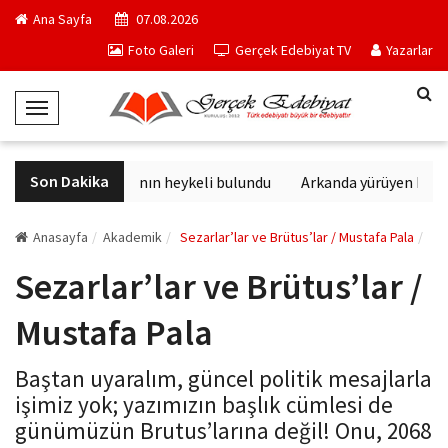
Ana Sayfa
07.08.2026
Foto Galeri
Gerçek Edebiyat TV
Yazarlar
T
o
g
Son Dakika
Sağlık tanrısının heykeli bulundu
Arkanda yürüyen M. Top
g
l
e
Anasayfa
Akademik
Sezarlar’lar ve Brütus’lar / Mustafa Pala
N
Sezarlar’lar ve Brütus’lar /
a
v
Mustafa Pala
i
g
Baştan uyaralım, güncel politik mesajlarla
a
işimiz yok; yazımızın başlık cümlesi de
t
günümüzün Brutus’larına değil! Onu, 2068
i