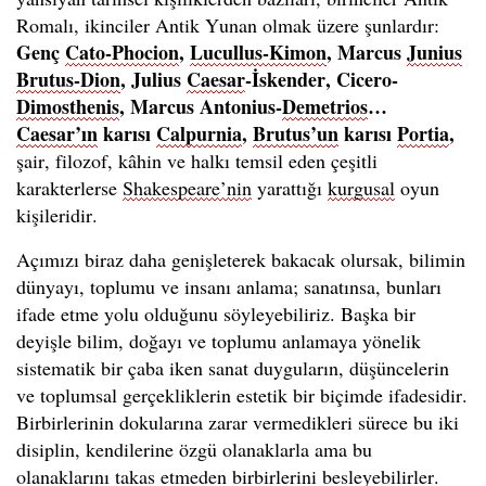
Romalı, ikinciler Antik Yunan olmak üzere şunlardır:
Genç
Cato-Phocion
,
Lucullus-Kimon
, Marcus
Junius
Brutus-Dion
, Julius
Caesar
-İskender, Cicero-
Dimosthenis
, Marcus Antonius-
Demetrios
…
Caesar’ın
karısı
Calpurnia
,
Brutus’un
karısı
Portia
,
şair, filozof, kâhin ve halkı temsil eden çeşitli
karakterlerse
Shakespeare’nin
yarattığı
kurgusal
oyun
kişileridir.
Açımızı biraz daha genişleterek bakacak olursak, bilimin
dünyayı, toplumu ve insanı anlama; sanatınsa, bunları
ifade etme yolu olduğunu söyleyebiliriz. Başka bir
deyişle bilim, doğayı ve toplumu anlamaya yönelik
sistematik bir çaba iken sanat duyguların, düşüncelerin
ve toplumsal gerçekliklerin estetik bir biçimde ifadesidir.
Birbirlerinin dokularına zarar vermedikleri sürece bu iki
disiplin, kendilerine özgü olanaklarla ama bu
olanaklarını takas etmeden birbirlerini besleyebilirler.