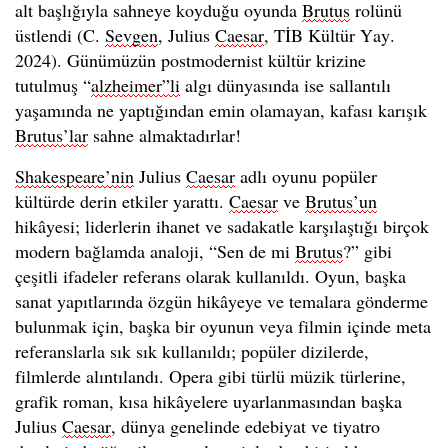
alt başlığıyla sahneye koyduğu oyunda
Brutus
rolünü
üstlendi (C.
Sevgen
, Julius
Caesar
, TİB Kültür Yay.
2024). Günümüzün postmodernist kültür krizine
tutulmuş “
alzheimer”li
algı dünyasında ise sallantılı
yaşamında ne yaptığından emin olamayan, kafası karışık
Brutus’lar
sahne almaktadırlar!
Shakespeare’nin
Julius
Caesar
adlı oyunu popüler
kültürde derin etkiler yarattı.
Caesar
ve
Brutus’un
hikâyesi; liderlerin ihanet ve sadakatle karşılaştığı birçok
modern bağlamda analoji, “Sen de mi
Brutus
?” gibi
çeşitli ifadeler referans olarak kullanıldı. Oyun, başka
sanat yapıtlarında özgün hikâyeye ve temalara gönderme
bulunmak için, başka bir oyunun veya filmin içinde meta
referanslarla sık sık kullanıldı; popüler dizilerde,
filmlerde alıntılandı. Opera gibi türlü müzik türlerine,
grafik roman, kısa hikâyelere uyarlanmasından başka
Julius
Caesar
, dünya genelinde edebiyat ve tiyatro