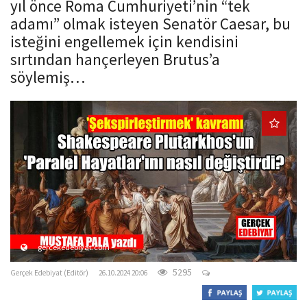
yıl önce Roma Cumhuriyeti’nin “tek
o
adamı” olmak isteyen Senatör Caesar, bu
n
isteğini engellemek için kendisini
sırtından hançerleyen Brutus’a
söylemiş…
gercekedebiyat.com
5295
Gerçek Edebiyat (Editör)
26.10.2024 20:06