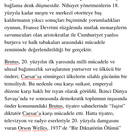
bağlama denk düşmesidir. Nihayet yönetmenlerin 18.
yüzyıla kadar meşru ve merkezî otoriteye baş
kaldırmanın yıkıcı sonuçları biçiminde yorumladıkları
oyunun, Fransız Devrimi rüzgârında mutlak monarşilerin
savunucuları olan aristokratlar ile Cumhuriyet yanlısı
burjuva ve halk tabakaları arasındaki mücadele
zemininde değerlendirildiği bir gerçektir.
Brutus
, 20. yüzyılın ilk yarısında milli mücadele ve
ulusal bağımsızlık savaşlarının yurtsever ve ülkücü bir
önderi;
Caesar’sa
sömürgeci ülkelerin silahlı gücünün bir
temsiliydi. Bu nedenle ona karşı suikast, emperyal
düzene karşı haklı bir isyan olarak görüldü. İkinci Dünya
Savaşı’nda ve sonrasında demokratik toplumun inşasında
önder konumundaki
Brutus
, tiyatro sahnelerinde “faşist”
diktatör
Caesar’a
karşı mücadele etti. Hatta tiyatro,
televizyon ve radyo eserleriyle 20. yüzyıla damgasını
vuran
Orson
Welles
, 1937’de “Bir Diktatörün Ölümü”