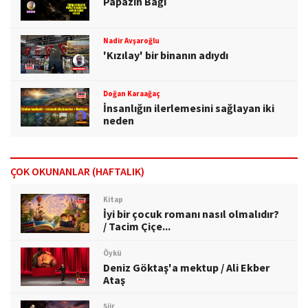
Papazın Bağı
Nadir Avşaroğlu
'Kızılay' bir binanın adıydı
Doğan Karaağaç
İnsanlığın ilerlemesini sağlayan iki
neden
ÇOK OKUNANLAR (HAFTALIK)
Kitap
İyi bir çocuk romanı nasıl olmalıdır?
/ Tacim Çiçe...
Öykü
Deniz Göktaş'a mektup / Ali Ekber
Ataş
Şiir