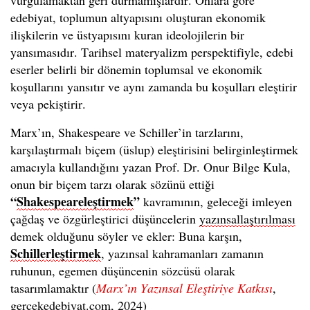
vurgulamaktan geri durmamışlardır. Onlara göre
edebiyat, toplumun altyapısını oluşturan ekonomik
ilişkilerin ve üstyapısını kuran ideolojilerin bir
yansımasıdır. Tarihsel materyalizm perspektifiyle, edebi
eserler belirli bir dönemin toplumsal ve ekonomik
koşullarını yansıtır ve aynı zamanda bu koşulları eleştirir
veya pekiştirir.
Marx’ın, Shakespeare ve Schiller’in tarzlarını,
karşılaştırmalı biçem (üslup) eleştirisini belirginleştirmek
amacıyla kullandığını yazan Prof. Dr. Onur Bilge Kula,
onun bir biçem tarzı olarak sözünü ettiği
“
Shakespeareleştirmek
”
kavramının, geleceği imleyen
çağdaş ve özgürleştirici düşüncelerin
yazınsallaştırılması
demek olduğunu söyler ve ekler: Buna karşın,
Schillerleştirmek
, yazınsal kahramanları zamanın
ruhunun, egemen düşüncenin sözcüsü olarak
tasarımlamaktır (
Marx’ın Yazınsal Eleştiriye Katkısı
,
gercekedebiyat.com, 2024)