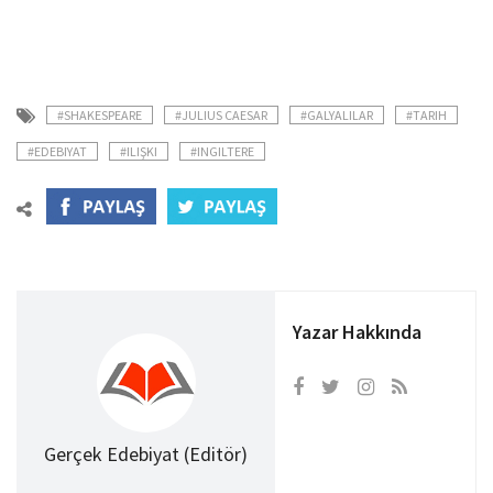
#SHAKESPEARE
#JULIUS CAESAR
#GALYALILAR
#TARIH
#EDEBIYAT
#ILIŞKI
#INGILTERE
Yazar Hakkında
Gerçek Edebiyat (Editör)