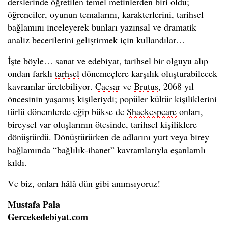
derslerinde öğretilen temel metinlerden biri oldu;
öğrenciler, oyunun temalarını, karakterlerini, tarihsel
bağlamını inceleyerek bunları yazınsal ve dramatik
analiz becerilerini geliştirmek için kullandılar…
İşte böyle… sanat ve edebiyat, tarihsel bir olguyu alıp
ondan farklı
tarhsel
dönemeçlere karşılık oluşturabilecek
kavramlar üretebiliyor.
Caesar
ve
Brutus
, 2068 yıl
öncesinin yaşamış kişileriydi; popüler kültür kişiliklerini
türlü dönemlerde eğip bükse de
Shaekespeare
onları,
bireysel var oluşlarının ötesinde, tarihsel kişiliklere
dönüştürdü. Dönüştürürken de adlarını yurt veya birey
bağlamında “bağlılık-ihanet” kavramlarıyla eşanlamlı
kıldı.
Ve biz, onları hâlâ dün gibi anımsıyoruz!
Mustafa Pala
Gercekedebiyat.com