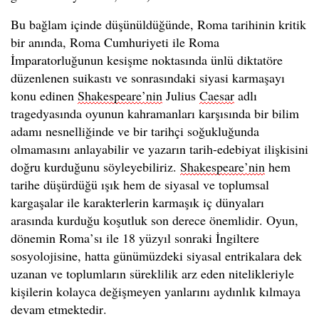
Bu bağlam içinde düşünüldüğünde, Roma tarihinin kritik
bir anında, Roma Cumhuriyeti ile Roma
İmparatorluğunun kesişme noktasında ünlü diktatöre
düzenlenen suikastı ve sonrasındaki siyasi karmaşayı
konu edinen
Shakespeare’nin
Julius
Caesar
adlı
tragedyasında oyunun kahramanları karşısında bir bilim
adamı nesnelliğinde ve bir tarihçi soğukluğunda
olmamasını anlayabilir ve yazarın tarih-edebiyat ilişkisini
doğru kurduğunu söyleyebiliriz.
Shakespeare’nin
hem
tarihe düşürdüğü ışık hem de siyasal ve toplumsal
kargaşalar ile karakterlerin karmaşık iç dünyaları
arasında kurduğu koşutluk son derece önemlidir. Oyun,
dönemin Roma’sı ile 18 yüzyıl sonraki İngiltere
sosyolojisine, hatta günümüzdeki siyasal entrikalara dek
uzanan ve toplumların süreklilik arz eden nitelikleriyle
kişilerin kolayca değişmeyen yanlarını aydınlık kılmaya
devam etmektedir.