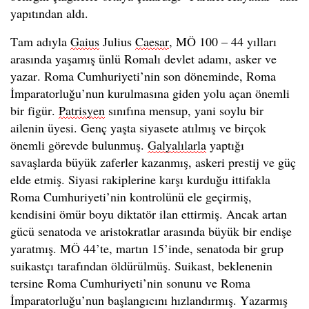
yapıtından aldı.
Tam adıyla
Gaius
Julius
Caesar
, MÖ 100 – 44 yılları
arasında yaşamış ünlü Romalı devlet adamı, asker ve
yazar. Roma Cumhuriyeti’nin son döneminde, Roma
İmparatorluğu’nun kurulmasına giden yolu açan önemli
bir figür.
Patrisyen
sınıfına mensup, yani soylu bir
ailenin üyesi. Genç yaşta siyasete atılmış ve birçok
önemli görevde bulunmuş.
Galyalılarla
yaptığı
savaşlarda büyük zaferler kazanmış, askeri prestij ve güç
elde etmiş. Siyasi rakiplerine karşı kurduğu ittifakla
Roma Cumhuriyeti’nin kontrolünü ele geçirmiş,
kendisini ömür boyu diktatör ilan ettirmiş. Ancak artan
gücü senatoda ve aristokratlar arasında büyük bir endişe
yaratmış. MÖ 44’te, martın 15’inde, senatoda bir grup
suikastçı tarafından öldürülmüş. Suikast, beklenenin
tersine Roma Cumhuriyeti’nin sonunu ve Roma
İmparatorluğu’nun başlangıcını hızlandırmış. Yazarmış