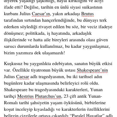
diyerek yaşadığı şaşkınlığı, hayal kırıklığını ve acıyı
ifade etti? Değilse, tarihin en ünlü siyasi suikastının
kurbanı Julius
Caesar’ın
, yakın arkadaşı
Brutus
tarafından sırtından hançerlendiğinde, bu dünyayı terk
ederken söylediği rivayet edilen bu söz, bir veciz ifadeye
dönüşmez; politikada, iş hayatında, arkadaşlık
ilişkilerinde ve hatta aile bireyleri arasında olası güven
sarsıcı durumlarda kullanılmaz, bu kadar yaygınlaşmaz,
bizim yazımıza dek ulaşamazdı!
Kuşkusuz bu yaygınlıkta edebiyatın, sanatın büyük etkisi
var. Özellikle tiyatronun büyük ustası
Shakespeare’nin
Julius
Caesar
adlı tragedyasının, bu iki tarihsel adın
bugünlere kadar ulaşmasında belirleyici rolü oldu.
Shakespeare bu tragedyasındaki karakterleri, Yunan
tarihçi
Mestrius
Plutarchus’un
, 23 çift antik Yunan-
Romalı tarihi şahsiyetin yaşam öyküsünü, birbirlerine
koşut inceleyip kıyasladığı ve karakterlerin özelliklerini
belirgin çizgilerle ortaya çıkardığı “Paralel Hayatlar” adlı