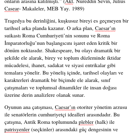
onların arasına katılmıştı.” (
Akt
. Nureddin Sevin, Julius
Casear
- Makaleler, MEB Yay. 1989)
Tragedya bu derinliğini, kuşkusuz bireyi es geçmeyen bir
tarihsel arka planda kazanır. O arka plan,
Caesar’ın
suikastı Roma Cumhuriyeti’nin sonunu ve Roma
İmparatorluğu’nun başlangıcını işaret eden kritik bir
dönüm noktasıdır. Shakespeare, bu olayı dramatik bir
şekilde ele alarak, birey ve toplum düzleminde iktidar
mücadelesi, ihanet, sadakat ve siyasi entrikalar gibi
temalara yönelir. Bu yöneliş içinde, tarihsel olayları ve
karakterleri dramatik bir biçimde ele alarak, sınıf
çatışmaları ve toplumsal dinamikler ile insan doğası
üzerine derin analizlere olanak sunar.
Oyunun ana çatışması,
Caesar’ın
otoriter yönetim arzusu
ile senatörlerin cumhuriyetçi idealleri arasındadır. Bu
çatışma, Antik Roma toplumunda
plebler
(halk) ile
patrisyenler
(seçkinler) arasındaki güç dengesinin ve