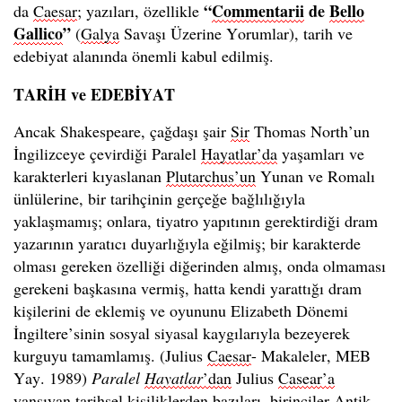
“
Commentarii
de
Bello
da
Caesar
; yazıları, özellikle
Gallico
”
(
Galya
Savaşı Üzerine Yorumlar), tarih ve
edebiyat alanında önemli kabul edilmiş.
TARİH ve EDEBİYAT
Ancak Shakespeare, çağdaşı şair
Sir
Thomas North’un
İngilizceye çevirdiği Paralel
Hayatlar’da
yaşamları ve
karakterleri kıyaslanan
Plutarchus’un
Yunan ve Romalı
ünlülerine, bir tarihçinin gerçeğe bağlılığıyla
yaklaşmamış; onlara, tiyatro yapıtının gerektirdiği dram
yazarının yaratıcı duyarlığıyla eğilmiş; bir karakterde
olması gereken özelliği diğerinden almış, onda olmaması
gerekeni başkasına vermiş, hatta kendi yarattığı dram
kişilerini de eklemiş ve oyununu Elizabeth Dönemi
İngiltere’sinin sosyal siyasal kaygılarıyla bezeyerek
kurguyu tamamlamış. (Julius
Caesar
- Makaleler, MEB
Yay. 1989)
Paralel
Hayatlar
’dan
Julius
Casear’a
yansıyan tarihsel kişiliklerden bazıları, birinciler Antik