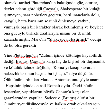
olursak, tarihçi
Plutarchus’un
baktığında güç, otorite,
devlet adamı gördüğü
Caesar’ı
, Shakespeare bir kulağı
işitmeyen, sara nöbetleri geçiren, batıl inançlarla dolu,
kaygılı, hatta karısının sözünü dinlemeye yatkın,
yumuşak başlı bir karakter olarak betimlemiş ve böylece
ona gücüyle birlikte zaaflarıyla insani bir derinlik
kazandırmıştır. Marx’ın “
Shakespeareleştirmek
” dediği
de bu olsa gerektir.
Yine
Plutarchus’un
“Zulüm içinde kötülüğe kayabilirdi.”
dediği
Brutus
,
Caesar’a
karşı hiç de kişisel bir düşmanlık
ve kötülük içinde değildir; “Roma’yı kasıp kavuran
haksızlıklar onun başına bu işi açtı.” diye düşünür.
Ölümünün ardından Marcus Antonius onu şöyle anar:
“Hepsinin içinde en asil Romalı oydu. Öteki bütün
fesatçılar, yaptıklarını büyük
Caesar’a
karşı olan
garazlarından yaptılar. Sadece o (
Brutus
) dürüst bir
Cumhuriyet düşüncesiyle ve halkın ortak çıkarları için