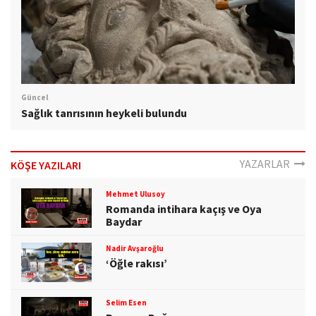
Güncel
Sağlık tanrısının heykeli bulundu
YAZARLAR
KÖŞE YAZILARI
Mehmet Ulusoy
Romanda intihara kaçış ve Oya
Baydar
Nadir Avşaroğlu
‘Öğle rakısı’
Selim Esen