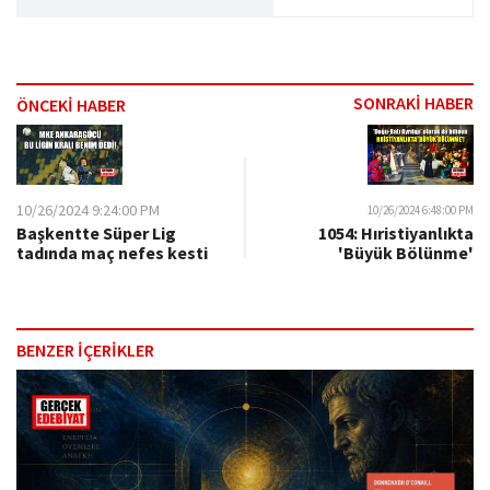
SONRAKİ HABER
ÖNCEKİ HABER
10/26/2024 9:24:00 PM
10/26/2024 6:48:00 PM
Başkentte Süper Lig
1054: Hıristiyanlıkta
tadında maç nefes kesti
'Büyük Bölünme'
BENZER İÇERİKLER