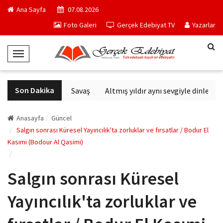
Ana Sayfa
07.08.2026
Foto Galeri
Gerçek Edebiyat TV
Yazarlar
T
o
g
Son Dakika
Altıncı Nesil Savaş
Altmış yıldır aynı sevgiyle dinlenen 
g
l
e
Anasayfa
Güncel
N
Salgın sonrası Küresel Yayıncılık'ta zorluklar ve fırsatlar / Bodur El
Kasımi (Bodour Al Qasimi)
a
v
i
Salgın sonrası Küresel
g
a
Yayıncılık'ta zorluklar ve
t
i