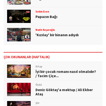
Selim Esen
Papazın Bağı
Nadir Avşaroğlu
'Kızılay' bir binanın adıydı
ÇOK OKUNANLAR (HAFTALIK)
Kitap
İyi bir çocuk romanı nasıl olmalıdır?
/ Tacim Çiçe...
Öykü
Deniz Göktaş'a mektup / Ali Ekber
Ataş
Şiir