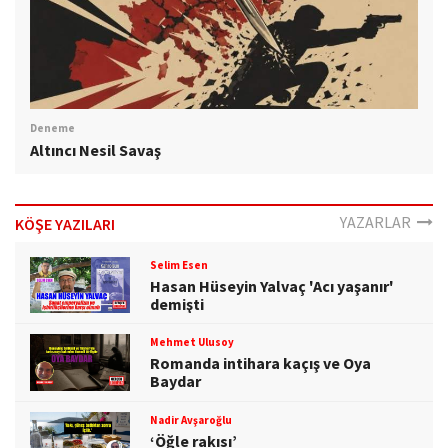
Deneme
Altıncı Nesil Savaş
YAZARLAR
KÖŞE YAZILARI
Selim Esen
Hasan Hüseyin Yalvaç 'Acı yaşanır'
demişti
Mehmet Ulusoy
Romanda intihara kaçış ve Oya
Baydar
Nadir Avşaroğlu
‘Öğle rakısı’