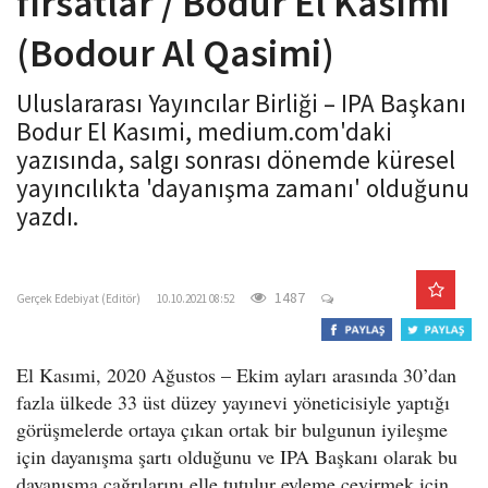
fırsatlar / Bodur El Kasımi
o
(Bodour Al Qasimi)
n
Uluslararası Yayıncılar Birliği – IPA Başkanı
Bodur El Kasımi, medium.com'daki
yazısında, salgı sonrası dönemde küresel
yayıncılıkta 'dayanışma zamanı' olduğunu
yazdı.
gercekedebiyat.com
1487
Gerçek Edebiyat (Editör)
10.10.2021 08:52
El Kasımi, 2020 Ağustos – Ekim ayları arasında 30’dan
fazla ülkede 33 üst düzey yayınevi yöneticisiyle yaptığı
görüşmelerde ortaya çıkan ortak bir bulgunun iyileşme
için dayanışma şartı olduğunu ve IPA Başkanı olarak bu
dayanışma çağrılarını elle tutulur eyleme çevirmek için