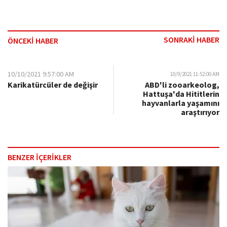
SONRAKİ HABER
ÖNCEKİ HABER
10/10/2021 9:57:00 AM
10/9/2021 11:52:00 AM
Karikatürcüler de değişir
ABD'li zooarkeolog,
Hattuşa'da Hititlerin
hayvanlarla yaşamını
araştırıyor
BENZER İÇERİKLER