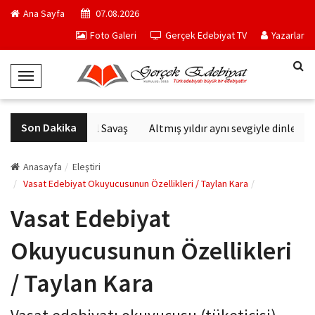
Ana Sayfa
07.08.2026
Foto Galeri
Gerçek Edebiyat TV
Yazarlar
T
o
g
Son Dakika
Altıncı Nesil Savaş
Altmış yıldır aynı sevgiyle dinlenen 
g
l
e
Anasayfa
Eleştiri
N
Vasat Edebiyat Okuyucusunun Özellikleri / Taylan Kara
a
Vasat Edebiyat
v
i
Okuyucusunun Özellikleri
g
a
/ Taylan Kara
t
i