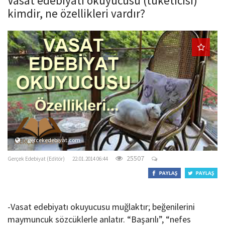
Vasat edebiyatı okuyucusu (tüketicisi)
o
kimdir, ne özellikleri vardır?
n
gercekedebiyat.com
25507
Gerçek Edebiyat (Editör)
22.01.2014 06:44
-Vasat edebiyatı okuyucusu muğlaktır; beğenilerini
maymuncuk sözcüklerle anlatır. “Başarılı”, “nefes