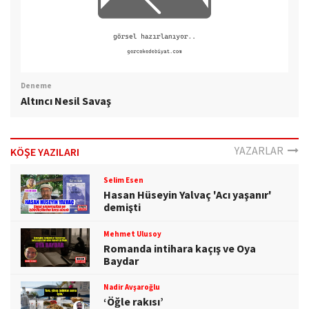
Deneme
Altıncı Nesil Savaş
YAZARLAR
KÖŞE YAZILARI
Selim Esen
Hasan Hüseyin Yalvaç 'Acı yaşanır'
demişti
Mehmet Ulusoy
Romanda intihara kaçış ve Oya
Baydar
Nadir Avşaroğlu
‘Öğle rakısı’