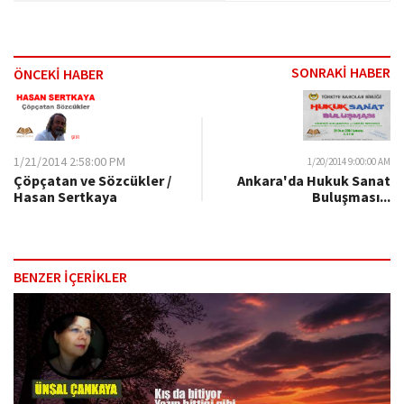
SONRAKİ HABER
ÖNCEKİ HABER
1/21/2014 2:58:00 PM
1/20/2014 9:00:00 AM
Çöpçatan ve Sözcükler /
Ankara'da Hukuk Sanat
Hasan Sertkaya
Buluşması...
BENZER İÇERİKLER