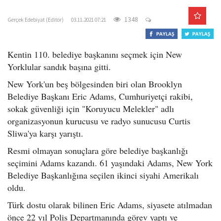
gercekedebiyat.com
o
n
1348
Gerçek Edebiyat (Editör)
03.11.2021 07:21
Kentin 110. belediye başkanını seçmek için New
Yorklular sandık başına gitti.
New York'un beş bölgesinden biri olan Brooklyn
Belediye Başkanı Eric Adams, Cumhuriyetçi rakibi,
sokak güvenliği için "Koruyucu Melekler" adlı
organizasyonun kurucusu ve radyo sunucusu Curtis
Sliwa'ya karşı yarıştı.
Resmi olmayan sonuçlara göre belediye başkanlığı
seçimini Adams kazandı. 61 yaşındaki Adams, New York
Belediye Başkanlığına seçilen ikinci siyahi Amerikalı
oldu.
Türk dostu olarak bilinen Eric Adams, siyasete atılmadan
önce 22 yıl Polis Departmanında görev yaptı ve