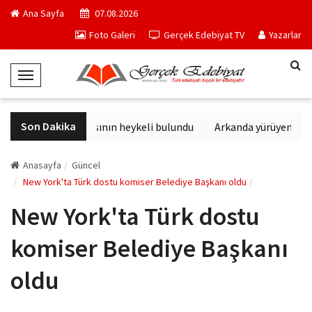
Ana Sayfa
07.08.2026
Foto Galeri
Gerçek Edebiyat TV
Yazarlar
T
o
g
Son Dakika
Sağlık tanrısının heykeli bulundu
Arkanda yürüyen M. T
g
l
e
Anasayfa
Güncel
N
New York'ta Türk dostu komiser Belediye Başkanı oldu
a
New York'ta Türk dostu
v
i
komiser Belediye Başkanı
g
a
oldu
t
i