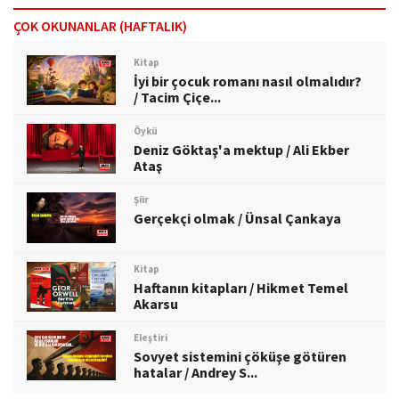
ÇOK OKUNANLAR (HAFTALIK)
Kitap
İyi bir çocuk romanı nasıl olmalıdır?
/ Tacim Çiçe...
Öykü
Deniz Göktaş'a mektup / Ali Ekber
Ataş
Şiir
Gerçekçi olmak / Ünsal Çankaya
Kitap
Haftanın kitapları / Hikmet Temel
Akarsu
Eleştiri
Sovyet sistemini çöküşe götüren
hatalar / Andrey S...