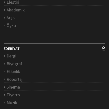
Eleştiri
Akademik
Arşiv
Öykü
EDEBİYAT
Dergi
Biyografi
Etkinlik
Röportaj
Sinema
Tiyatro
Müzik