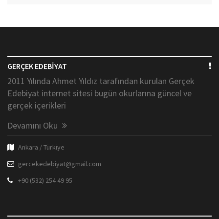
GERÇEK EDEBİYAT
2011 Yılında Ahmet Yıldız tarafından kurulan Gerçek
Edebiyat internet sitesi bugün okurlarına güncel ve
gerçek içerikleri
Devamını Oku
Ankara / Türkiye
gercekedebiyat@gmail.com
+90 (532) 254 49 95