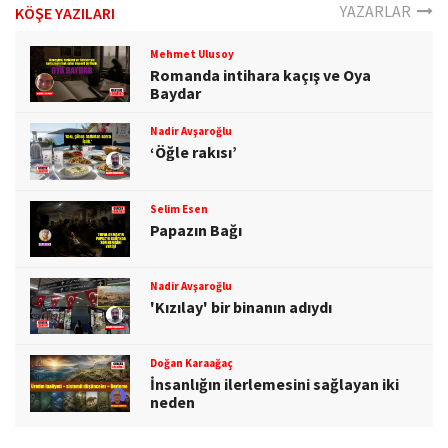
YAZARLAR
KÖŞE YAZILARI
Mehmet Ulusoy
Romanda intihara kaçış ve Oya
Baydar
Nadir Avşaroğlu
‘Öğle rakısı’
Selim Esen
Papazın Bağı
Nadir Avşaroğlu
'Kızılay' bir binanın adıydı
Doğan Karaağaç
İnsanlığın ilerlemesini sağlayan iki
neden