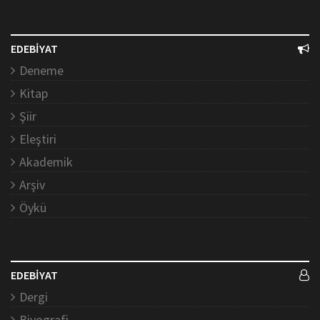
EDEBİYAT
Deneme
Kitap
Şiir
Eleştiri
Akademik
Arşiv
Öykü
EDEBİYAT
Dergi
Biyografi