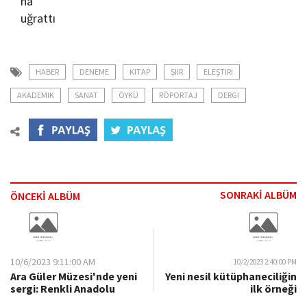
HABER
DENEME
KITAP
ŞIIR
ELEŞTIRI
AKADEMIK
SANAT
ÖYKÜ
RÖPORTAJ
DERGI
SONRAKİ ALBÜM
ÖNCEKİ ALBÜM
10/6/2023 9:11:00 AM
10/2/2023 2:40:00 PM
Ara Güler Müzesi'nde yeni
Yeni nesil kütüphaneciliğin
sergi: Renkli Anadolu
ilk örneği