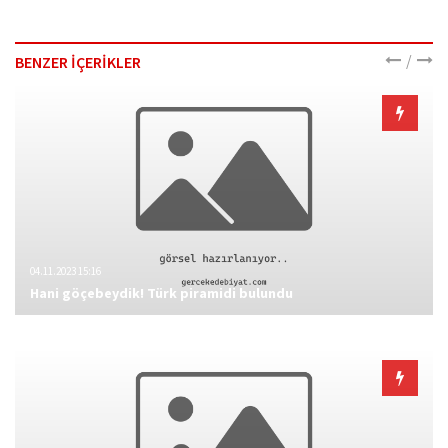
/
BENZER İÇERİKLER
04.11.2023 15:16
Hani göçebeydik! Türk piramidi bulundu