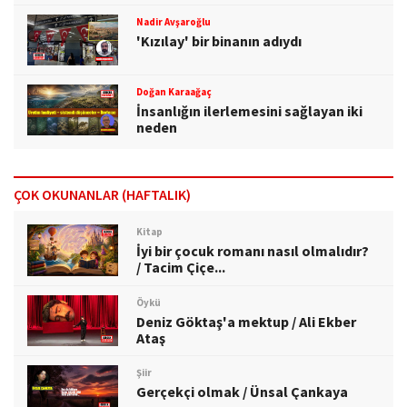
Nadir Avşaroğlu
'Kızılay' bir binanın adıydı
Doğan Karaağaç
İnsanlığın ilerlemesini sağlayan iki
neden
ÇOK OKUNANLAR (HAFTALIK)
Kitap
İyi bir çocuk romanı nasıl olmalıdır?
/ Tacim Çiçe...
Öykü
Deniz Göktaş'a mektup / Ali Ekber
Ataş
Şiir
Gerçekçi olmak / Ünsal Çankaya