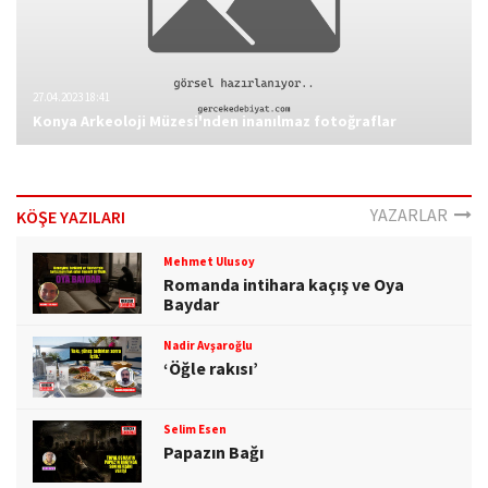
27.04.2023 18:41
Konya Arkeoloji Müzesi'nden inanılmaz fotoğraflar
YAZARLAR
KÖŞE YAZILARI
Mehmet Ulusoy
Romanda intihara kaçış ve Oya
Baydar
Nadir Avşaroğlu
‘Öğle rakısı’
Selim Esen
Papazın Bağı