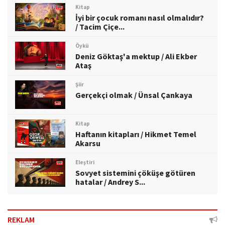
Kitap
İyi bir çocuk romanı nasıl olmalıdır?
/ Tacim Çiçe...
Öykü
Deniz Göktaş'a mektup / Ali Ekber
Ataş
Şiir
Gerçekçi olmak / Ünsal Çankaya
Kitap
Haftanın kitapları / Hikmet Temel
Akarsu
Eleştiri
Sovyet sistemini çöküşe götüren
hatalar / Andrey S...
REKLAM