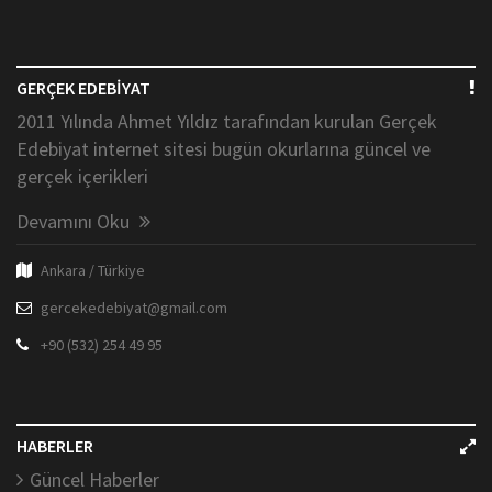
GERÇEK EDEBİYAT
2011 Yılında Ahmet Yıldız tarafından kurulan Gerçek
Edebiyat internet sitesi bugün okurlarına güncel ve
gerçek içerikleri
Devamını Oku
Ankara / Türkiye
gercekedebiyat@gmail.com
+90 (532) 254 49 95
HABERLER
Güncel Haberler