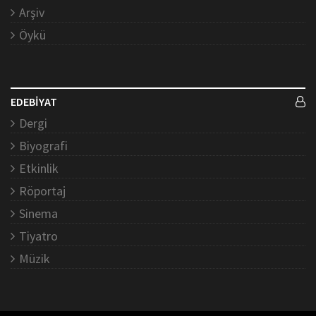
Arşiv
Öykü
EDEBİYAT
Dergi
Biyografi
Etkinlik
Röportaj
Sinema
Tiyatro
Müzik