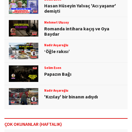
Hasan Hüseyin Yalvaç 'Acı yaşanır'
demişti
Mehmet Ulusoy
Romanda intihara kaçış ve Oya
Baydar
Nadir Avşaroğlu
‘Öğle rakısı’
Selim Esen
Papazın Bağı
Nadir Avşaroğlu
'Kızılay' bir binanın adıydı
ÇOK OKUNANLAR (HAFTALIK)