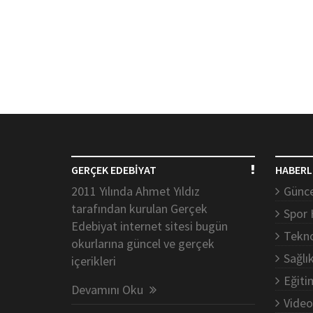
GERÇEK EDEBİYAT
HABERL
2011 Yılında Ahmet Yıldız
Günce
tarafından kurulan Gerçek
Spor 
Edebiyat internet sitesi bugün
Tekno
okurlarına güncel ve gerçek
Sağlı
içerikleri
Eğiti
Devamını Oku
Video