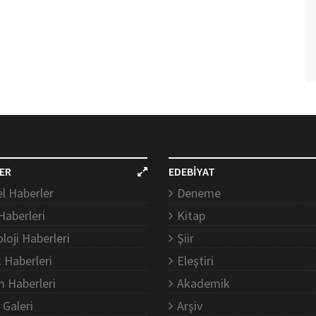
ER
EDEBİYAT
l Haberler
Deneme
Haberleri
Kitap
loji Haberleri
Şiir
k Haberleri
Eleştiri
m Haberleri
Akademik
 Galeri
Arşiv