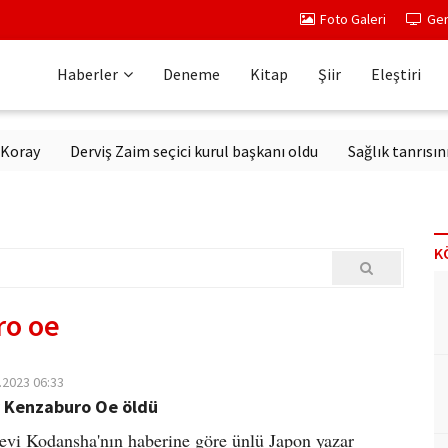
Foto Galeri
Ger
Haberler
Deneme
Kitap
Şiir
Eleştiri
y
Derviş Zaim seçici kurul başkanı oldu
Sağlık tanrısının he
K
ro oe
.2023 06:33
r Kenzaburo Oe öldü
evi Kodansha'nın haberine göre ünlü Japon yazar