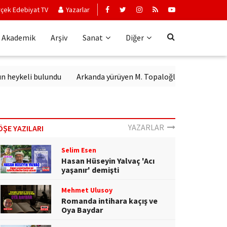
çek Edebiyat TV
Yazarlar
Akademik
Arşiv
Sanat
Diğer
ykeli bulundu
Arkanda yürüyen M. Topaloğlu
YAZARLAR
ÖŞE YAZILARI
Selim Esen
Hasan Hüseyin Yalvaç 'Acı
yaşanır' demişti
Mehmet Ulusoy
Romanda intihara kaçış ve
Oya Baydar