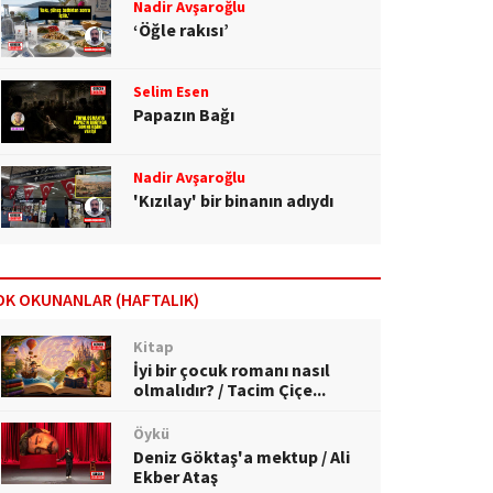
Nadir Avşaroğlu
‘Öğle rakısı’
Selim Esen
Papazın Bağı
Nadir Avşaroğlu
'Kızılay' bir binanın adıydı
OK OKUNANLAR (HAFTALIK)
Kitap
İyi bir çocuk romanı nasıl
olmalıdır? / Tacim Çiçe...
Öykü
Deniz Göktaş'a mektup / Ali
Ekber Ataş