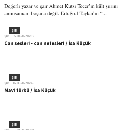
Değerli yazar ve şair Ahmet Kutsi Tecer’in kült şiirini
anımsamam boşuna değil. Ertuğrul Taylan’ın “...
ŞIIR
Şiir
27.08.2022 07:12
Can sesleri - can nefesleri / İsa Küçük
ŞIIR
Şiir
07.06.2022 07:45
Mavi türkü / İsa Küçük
ŞIIR
Şiir
10.04.2022 09:07