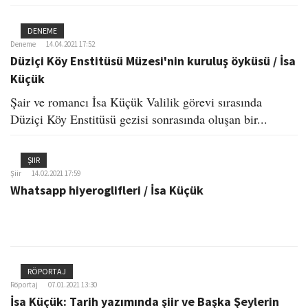
DENEME
Deneme
14.04.2021 17:52
Düziçi Köy Enstitüsü Müzesi'nin kuruluş öyküsü / İsa
Küçük
Şair ve romancı İsa Küçük Valilik görevi sırasında
Düziçi Köy Enstitüsü gezisi sonrasında oluşan bir...
ŞIIR
Şiir
14.02.2021 17:59
Whatsapp hiyeroglifleri / İsa Küçük
RÖPORTAJ
Röportaj
07.01.2021 13:30
İsa Küçük: Tarih yazımında şiir ve Başka Şeylerin