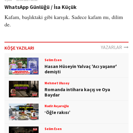
WhatsApp Günlüğü / İsa Küçük
Kafam, başlıktaki gibi karışık. Sadece kafam mı, dilim
de.
YAZARLAR
KÖŞE YAZILARI
Selim Esen
Hasan Hüseyin Yalvaç 'Acı yaşanır'
demişti
Mehmet Ulusoy
Romanda intihara kaçış ve Oya
Baydar
Nadir Avşaroğlu
‘Öğle rakısı’
Selim Esen