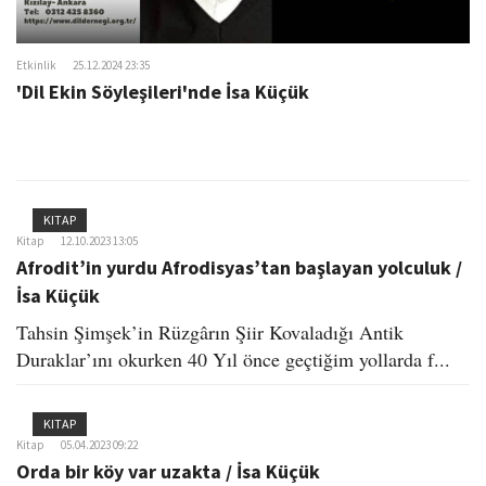
Etkinlik
25.12.2024 23:35
'Dil Ekin Söyleşileri'nde İsa Küçük
KITAP
Kitap
12.10.2023 13:05
Afrodit’in yurdu Afrodisyas’tan başlayan yolculuk /
İsa Küçük
Tahsin Şimşek’in Rüzgârın Şiir Kovaladığı Antik
Duraklar’ını okurken 40 Yıl önce geçtiğim yollarda f...
KITAP
Kitap
05.04.2023 09:22
Orda bir köy var uzakta / İsa Küçük