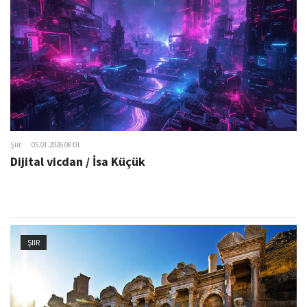
o
n
Şiir
05.01.2026 08:01
Dijital vicdan / İsa Küçük
ŞIIR