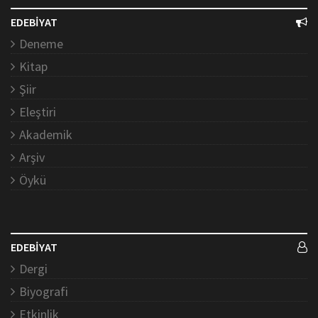
EDEBİYAT
Deneme
Kitap
Şiir
Eleştiri
Akademik
Arşiv
Öykü
EDEBİYAT
Dergi
Biyografi
Etkinlik