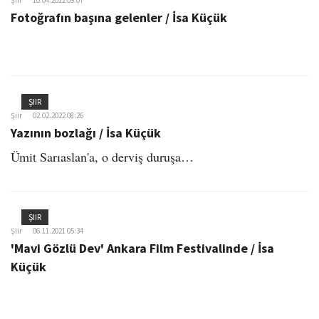
Fotoğrafın başına gelenler / İsa Küçük
ŞIIR
Şiir
02.02.2022 08:26
Yazının bozlağı / İsa Küçük
Ümit Sarıaslan'a, o derviş duruşa…
ŞIIR
Şiir
06.11.2021 05:34
'Mavi Gözlü Dev' Ankara Film Festivalinde / İsa
Küçük