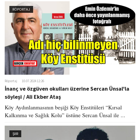
RÖPORTAJ
Röportaj
10.07.2024 12:26
İnanç ve özgüven okulları üzerine Sercan Ünsal'la
söyleşi / Ali Ekber Ataş
Köy Aydınlanmasının beşiği Köy Enstitüleri “Kırsal
Kalkınma ve Sağlık Kolu” üstüne Sercan Ünsal ile ...
ŞIIR