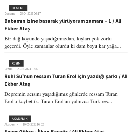
DENEME
Deneme
25.04.2023 06:17
Babamın izine basarak yürüyorum zamanı – 1 / Ali
Ekber Ataş
Bir dağ köyünde yaşadığımızdan, kışları çok zorlu
geçerdi. Öyle zamanlar olurdu ki dam boyu kar yağa...
RESIM
Resim
25.02.2023 16:02
Ruhi Su’nun ressam Turan Erol için yazdığı şarkı / Ali
Ekber Ataş
Depremin acısını yaşadığımız günlerde ressam Turan
Erol'u kaybettik. Turan Erol'un yalnızca Türk res...
AKADEMIK
Akademik
16.05.2022 16:02
Enver Gökçe - İlhan Başgöz / Ali Ekber Ataş