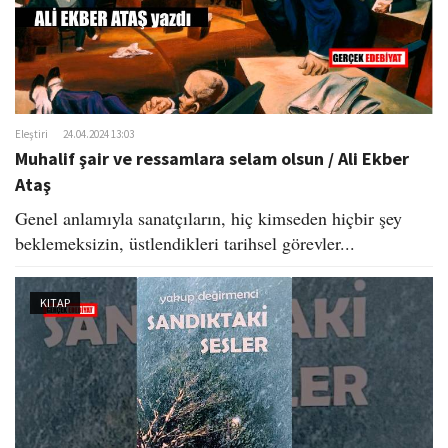
Eleştiri
24.04.2024 13:03
Muhalif şair ve ressamlara selam olsun / Ali Ekber
Ataş​
Genel anlamıyla sanatçıların, hiç kimseden hiçbir şey
beklemeksizin, üstlendikleri tarihsel görevler...
KITAP