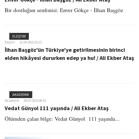
Bir dostluğun senfonisi: Enver Gökçe - İlhan Başgöz
ELEŞTIRI
Eleştiri
21.04.2022 10:15
İlhan Başgöz'ün Türkiye'ye getirilmesinin birinci
elden hikâyesi dururken edep ya hu! / Ali Ekber Ataş
AKADEMIK
Akademik
09.03.2022 06:52
Vedat Günyol 111 yaşında / Ali Ekber Ataş
Ölümden çalan bilge: Vedat Günyol 111 yaşında...