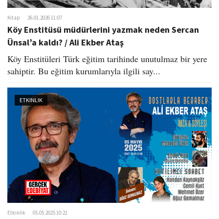
Kitap
26.01.2026 11:07
Köy Enstitüsü müdürlerini yazmak neden Sercan
Ünsal’a kaldı? / Ali Ekber Ataş
Köy Enstitüleri Türk eğitim tarihinde unutulmaz bir yere
sahiptir. Bu eğitim kurumlarıyla ilgili say...
ETKINLIK
Etkinlik
05.05.2025 10:21