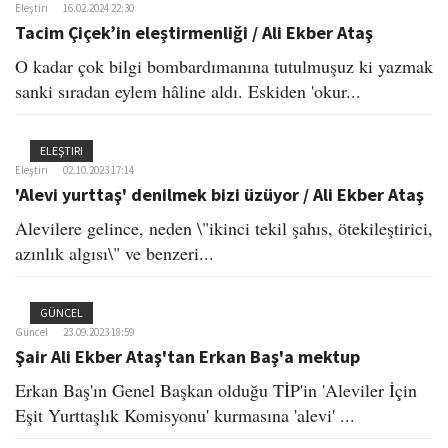
Eleştiri
16.02.2024 22:30
Tacim Çiçek’in eleştirmenliği / Ali Ekber Ataş
O kadar çok bilgi bombardımanına tutulmuşuz ki yazmak
sanki sıradan eylem hâline aldı. Eskiden 'okur...
ELEŞTIRI
Eleştiri
02.10.2023 17:14
'Alevi yurttaş' denilmek bizi üzüyor / Ali Ekber Ataş
Alevilere gelince, neden \"ikinci tekil şahıs, ötekileştirici,
azınlık algısı\" ve benzeri...
GÜNCEL
Güncel
23.09.2023 18:59
Şair Ali Ekber Ataş'tan Erkan Baş'a mektup
Erkan Baş'ın Genel Başkan olduğu TİP'in 'Aleviler İçin
Eşit Yurttaşlık Komisyonu' kurmasına 'alevi' ...