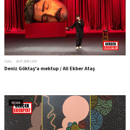
o
n
Öykü
26.07.2026 13:04
Deniz Göktaş'a mektup / Ali Ekber Ataş
RESIM