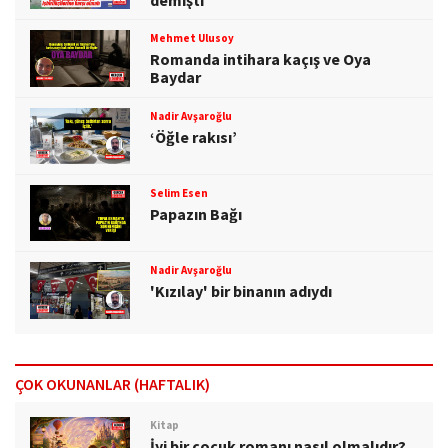
demişti
Mehmet Ulusoy
Romanda intihara kaçış ve Oya
Baydar
Nadir Avşaroğlu
‘Öğle rakısı’
Selim Esen
Papazın Bağı
Nadir Avşaroğlu
'Kızılay' bir binanın adıydı
ÇOK OKUNANLAR (HAFTALIK)
Kitap
İyi bir çocuk romanı nasıl olmalıdır?