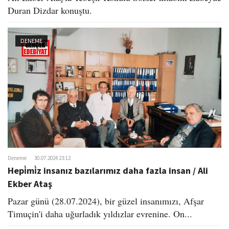
Duran Dizdar konuştu.
DENEME
Deneme
30.07.2024 23:12
Hepi̇mi̇z insanız bazılarımız daha fazla insan / Ali
Ekber Ataş
Pazar günü (28.07.2024), bir güzel insanımızı, Afşar
Timuçin'i daha uğurladık yıldızlar evrenine. On...