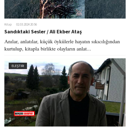
Kitap
02.03.2024 20:56
Sandıktaki Sesler / Ali Ekber Ataş
Anılar, anlatılar, küçük öykülerle hayatın sıkıcılığından
kurtulup, kitapla birlikte olayların anlat...
ELEŞTIRI