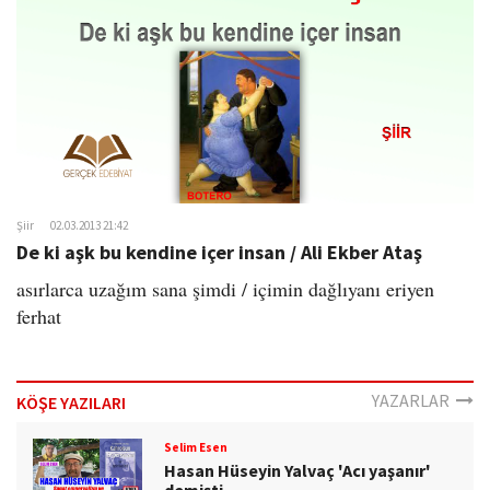
Şiir
02.03.2013 21:42
De ki aşk bu kendine içer insan / Ali Ekber Ataş
asırlarca uzağım sana şimdi / içimin dağlıyanı eriyen
ferhat
YAZARLAR
KÖŞE YAZILARI
Selim Esen
Hasan Hüseyin Yalvaç 'Acı yaşanır'