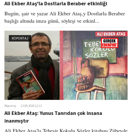
Ali Ekber Ataş'la Dostlarla Beraber etkinliği
Bugün, şair ve yazar Ali Ekber Ataş,y Dostlarla Beraber
başlığı altında imza günü, söyleşi ve etkinl...
RÖPORTAJ
Röportaj
13.09.2024 12:13
Ali Ekber Ataş: Yunus Tanrıdan çok insana
inanmıştır
Ali Ekber Ataş'la Tebeşir Kokulu Sözler kitabını Zübeyde