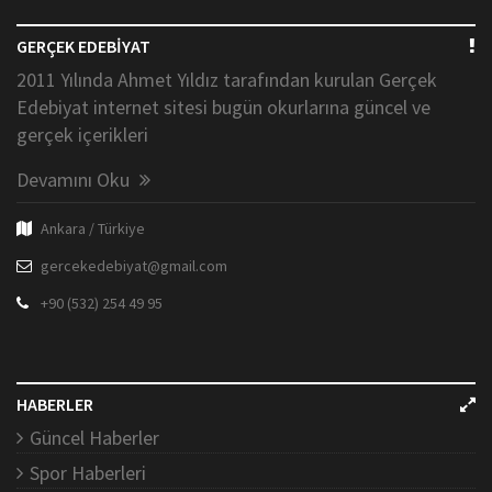
GERÇEK EDEBİYAT
2011 Yılında Ahmet Yıldız tarafından kurulan Gerçek
Edebiyat internet sitesi bugün okurlarına güncel ve
gerçek içerikleri
Devamını Oku
Ankara / Türkiye
gercekedebiyat@gmail.com
+90 (532) 254 49 95
HABERLER
Güncel Haberler
Spor Haberleri