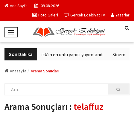
Ana Sayfa
09.08.2026
Foto Galeri
Gerçek Edebiyat TV
Yazarlar
T
o
g
Son Dakika
Philip K. Dick'in en ünlü yapıtı yayımlandı
Sinemalarda
g
l
e
Anasayfa
Arama Sonuçları
N
a
v
i
Arama Sonuçları :
telaffuz
g
a
t
i