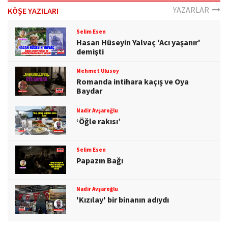
o
YAZARLAR
KÖŞE YAZILARI
n
Selim Esen
Hasan Hüseyin Yalvaç 'Acı yaşanır'
demişti
Mehmet Ulusoy
Romanda intihara kaçış ve Oya
Baydar
Nadir Avşaroğlu
‘Öğle rakısı’
Selim Esen
Papazın Bağı
Nadir Avşaroğlu
'Kızılay' bir binanın adıydı