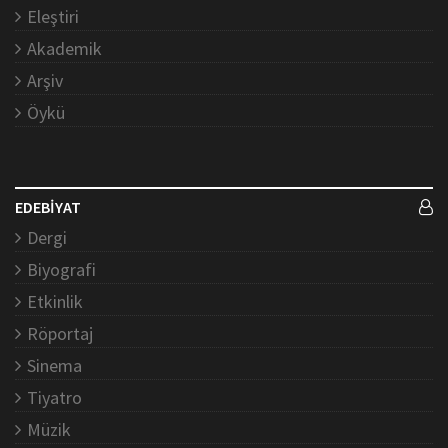
Eleştiri
Akademik
Arşiv
Öykü
EDEBİYAT
Dergi
Biyografi
Etkinlik
Röportaj
Sinema
Tiyatro
Müzik