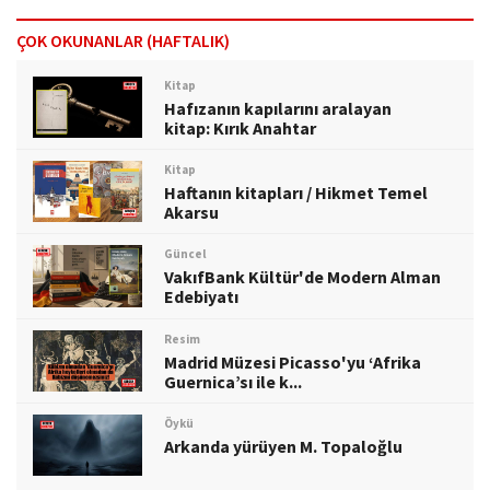
ÇOK OKUNANLAR (HAFTALIK)
Kitap
Hafızanın kapılarını aralayan
kitap: Kırık Anahtar
Kitap
Haftanın kitapları / Hikmet Temel
Akarsu
Güncel
VakıfBank Kültür'de Modern Alman
Edebiyatı
Resim
Madrid Müzesi Picasso'yu ‘Afrika
Guernica’sı ile k...
Öykü
Arkanda yürüyen M. Topaloğlu